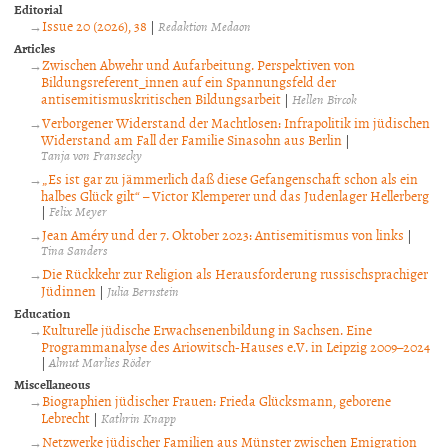
Editorial
Issue 20 (2026), 38
|
Redaktion Medaon
Articles
Zwischen Abwehr und Aufarbeitung. Perspektiven von
Bildungsreferent_innen auf ein Spannungsfeld der
antisemitismuskritischen Bildungsarbeit
|
Hellen Bircok
Verborgener Widerstand der Machtlosen: Infrapolitik im jüdischen
Widerstand am Fall der Familie Sinasohn aus Berlin
|
Tanja von Fransecky
„Es ist gar zu jämmerlich daß diese Gefangenschaft schon als ein
halbes Glück gilt“ – Victor Klemperer und das Judenlager Hellerberg
|
Felix Meyer
Jean Améry und der 7. Oktober 2023: Antisemitismus von links
|
Tina Sanders
Die Rückkehr zur Religion als Herausforderung russischsprachiger
Jüdinnen
|
Julia Bernstein
Education
Kulturelle jüdische Erwachsenenbildung in Sachsen. Eine
Programmanalyse des Ariowitsch-Hauses e.V. in Leipzig 2009–2024
|
Almut Marlies Röder
Miscellaneous
Biographien jüdischer Frauen: Frieda Glücksmann, geborene
Lebrecht
|
Kathrin Knapp
Netzwerke jüdischer Familien aus Münster zwischen Emigration