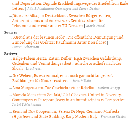
und Deportation. Digitale Erschließungswege der Briefedition Exile
Letters
|
Rita Schlautmann-Overmeyer and Simon Dreher
Jüdischer Alltag in Deutschland. Zwischen Bürgerrechten,
Antisemitismus und #nie wieder. Zertifikatskurs für
Lehramtsstudierende an der TU Dresden
|
Maria Häusl
Sources
„Greuel aus der braunen Hölle“. Die öffentliche Demütigung und
Ermordung des Görlitzer Kaufmanns Artur Dresel 1935
|
Lauren Leiderman
Reviews
Helge-Fabien Hertz/ Katrin Keßler (Hg.): Zwischen Gefährdung,
Gedenken und Vermittlungsarbeit. Jüdische Friedhöfe nach der
Shoah
|
Luis Probst
Ilse Weber: „Es war einmal, es ist noch gar nicht lange her“.
Erzählungen für Kinder 1928-1935
|
Jana Mikota
Lina Morgenstern: Die Geschichte einer Rebellin
|
Kathrin Knapp
Marcela Menachem Zoufalá/ Olaf Glöckner: United in Diversity.
Contemporary European Jewry in an interdisciplinary Perspective
|
Isabel Schlerkmann
Bernand Dov Cooperman/ Serena Di Nepi/ Germano Maifreda
(Hg.): Jews and State Building. Early Modern Italy
|
Franziska Strobel