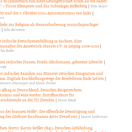
gar zu jämmerlich daß diese Gefangenschaft schon als ein halbes
t“ – Victor Klemperer und das Judenlager Hellerberg
|
Felix Meyer
ry und der 7. Oktober 2023: Antisemitismus von links
|
ers
kehr zur Religion als Herausforderung russischsprachiger
n
|
Julia Bernstein
le jüdische Erwachsenenbildung in Sachsen. Eine
analyse des Ariowitsch-Hauses e.V. in Leipzig 2009–2024
|
lies Röder
ien jüdischer Frauen: Frieda Glücksmann, geborene Lebrecht
|
napp
e jüdischer Familien aus Münster zwischen Emigration und
on. Digitale Erschließungswege der Briefedition Exile Letters
|
autmann-Overmeyer and Simon Dreher
r Alltag in Deutschland. Zwischen Bürgerrechten,
tismus und #nie wieder. Zertifikatskurs für
studierende an der TU Dresden
|
Maria Häusl
aus der braunen Hölle“. Die öffentliche Demütigung und
g des Görlitzer Kaufmanns Artur Dresel 1935
|
Lauren Leiderman
bien Hertz/ Katrin Keßler (Hg.): Zwischen Gefährdung,