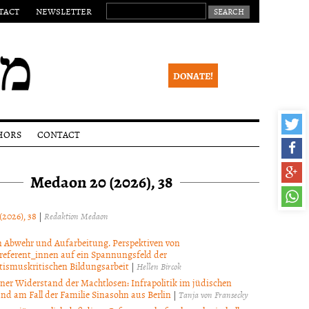
SEARCH FOR:
TACT
NEWSLETTER
DONATE!
HORS
CONTACT
ssions
Legal
notice
Medaon 20 (2026), 38
lines
Newsletter
ial
ss
(2026), 38
|
Redaktion Medaon
eer
ew
 Abwehr und Aufarbeitung. Perspektiven von
referent_innen auf ein Spannungsfeld der
ight
tismuskritischen Bildungsarbeit
|
Hellen Bircok
ce
ner Widerstand der Machtlosen: Infrapolitik im jüdischen
nd am Fall der Familie Sinasohn aus Berlin
|
Tanja von Fransecky