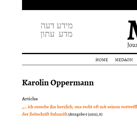
HOME
MEDAON
Profile
Karolin Oppermann
Editoria
staff
Donati
Articles
„… ich ersuche ihn herzlich, uns recht oft mit seinen vortref
der Zeitschrift Sulamith
(Ausgabe 5 (2011), 8)