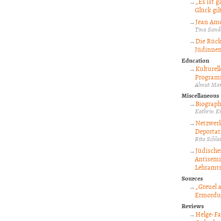
„Es ist 
Glück gil
Jean Amé
Tina Sand
Die Rück
Jüdinne
Education
Kulturel
Programm
Almut Mar
Miscellaneous
Biograph
Kathrin K
Netzwerk
Deportati
Rita Schl
Jüdische
Antisemi
Lehramts
Sources
„Greuel 
Ermordun
Reviews
Helge-Fa