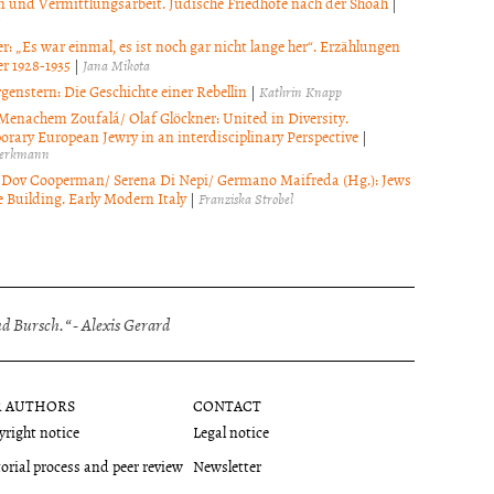
 und Vermittlungsarbeit. Jüdische Friedhöfe nach der Shoah
|
r: „Es war einmal, es ist noch gar nicht lange her“. Erzählungen
r 1928-1935
|
Jana Mikota
genstern: Die Geschichte einer Rebellin
|
Kathrin Knapp
Menachem Zoufalá/ Olaf Glöckner: United in Diversity.
rary European Jewry in an interdisciplinary Perspective
|
hlerkmann
Dov Cooperman/ Serena Di Nepi/ Germano Maifreda (Hg.): Jews
 Building. Early Modern Italy
|
Franziska Strobel
 Bursch.“ - Alexis Gerard
R AUTHORS
CONTACT
right notice
Legal notice
orial process and peer review
Newsletter