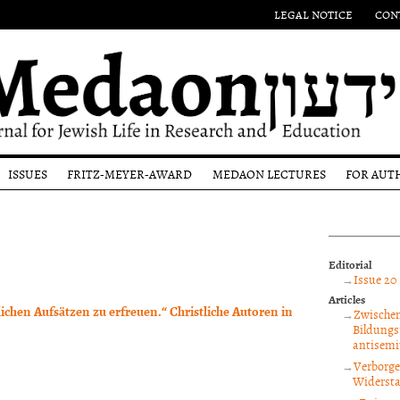
LEGAL NOTICE
CON
ISSUES
FRITZ-MEYER-AWARD
MEDAON LECTURES
FOR AUT
Authors
Eponym
Submi
l
Issues
Past
Guide
Award-
Most
Winners
Editor
Editorial
ons
recent
proce
Issue 20 
Issue
and p
Articles
revi
flichen Aufsätzen zu erfreuen.“ Christliche Autoren in
Zwischen
Bildungs
Copyr
antisemi
noti
Verborge
Widersta