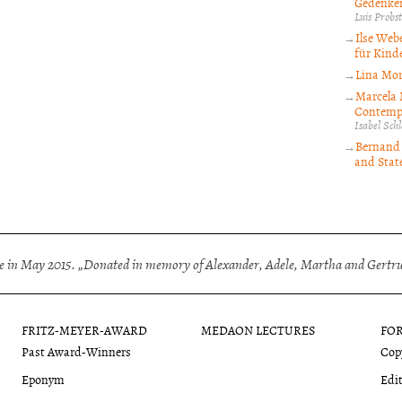
Gedenken
Luis Probst
Ilse Webe
für Kinde
Lina Mor
Marcela 
Contempo
Isabel Sc
Bernand 
and State
 in May 2015. „Donated in memory of Alexander, Adele, Martha and Gertrud
FRITZ-MEYER-AWARD
MEDAON LECTURES
FO
Past Award-Winners
Copy
Eponym
Edit