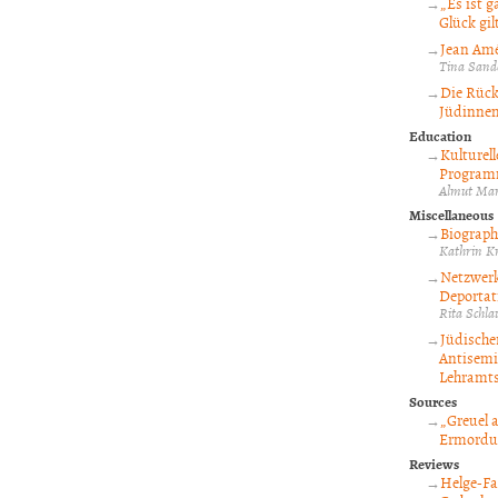
„Es ist 
Glück gil
Jean Amé
Tina Sand
Die Rück
Jüdinne
Education
Kulturel
Programm
Almut Mar
Miscellaneous
Biograph
Kathrin K
Netzwerk
Deportati
Rita Schl
Jüdische
Antisemi
Lehramts
Sources
„Greuel 
Ermordun
Reviews
Helge-Fa