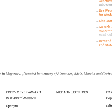
Gedenken
Luis Probst
Ilse Webe
für Kinde
Lina Mor
Marcela 
Contempo
Isabel Sc
Bernand 
and State
 in May 2015. „Donated in memory of Alexander, Adele, Martha and Gertrud
FRITZ-MEYER-AWARD
MEDAON LECTURES
FO
Past Award-Winners
Copy
Eponym
Edit