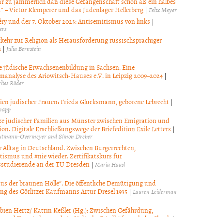
gar zu jämmerlich daß diese Gefangenschaft schon als ein halbes
t“ – Victor Klemperer und das Judenlager Hellerberg
|
Felix Meyer
ry und der 7. Oktober 2023: Antisemitismus von links
|
ers
kehr zur Religion als Herausforderung russischsprachiger
n
|
Julia Bernstein
le jüdische Erwachsenenbildung in Sachsen. Eine
analyse des Ariowitsch-Hauses e.V. in Leipzig 2009–2024
|
lies Röder
ien jüdischer Frauen: Frieda Glücksmann, geborene Lebrecht
|
napp
e jüdischer Familien aus Münster zwischen Emigration und
on. Digitale Erschließungswege der Briefedition Exile Letters
|
autmann-Overmeyer and Simon Dreher
r Alltag in Deutschland. Zwischen Bürgerrechten,
tismus und #nie wieder. Zertifikatskurs für
studierende an der TU Dresden
|
Maria Häusl
aus der braunen Hölle“. Die öffentliche Demütigung und
g des Görlitzer Kaufmanns Artur Dresel 1935
|
Lauren Leiderman
bien Hertz/ Katrin Keßler (Hg.): Zwischen Gefährdung,