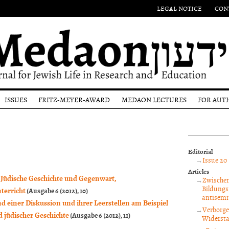
LEGAL NOTICE
CON
ISSUES
FRITZ-MEYER-AWARD
MEDAON LECTURES
FOR AUT
Authors
Eponym
Submi
l
Issues
Past
Guide
Award-
Most
Winners
Editor
Editorial
ons
recent
proce
Issue 20 
Issue
and p
Articles
revi
. Jüdische Geschichte und Gegenwart,
Zwischen
Bildungs
terricht
Copyr
(Ausgabe 6 (2012), 10)
antisemi
noti
d einer Diskussion und ihrer Leerstellen am Beispiel
Verborge
 jüdischer Geschichte
(Ausgabe 6 (2012), 11)
Widersta