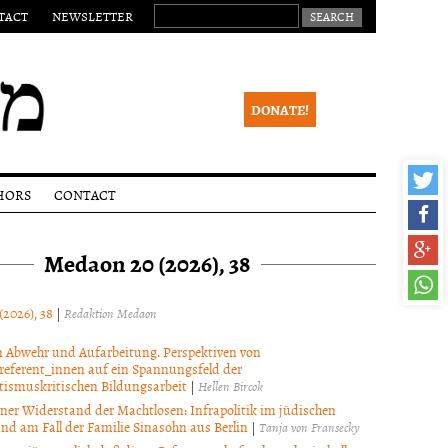
SEARCH FOR:
TACT
NEWSLETTER
DONATE!
HORS
CONTACT
ssions
Legal
notice
Medaon 20 (2026), 38
lines
Newsletter
ial
ss
(2026), 38
|
Redaktion Medaon
eer
ew
 Abwehr und Aufarbeitung. Perspektiven von
referent_innen auf ein Spannungsfeld der
ight
tismuskritischen Bildungsarbeit
|
Hellen Bircok
ce
ner Widerstand der Machtlosen: Infrapolitik im jüdischen
nd am Fall der Familie Sinasohn aus Berlin
|
Tanja von Fransecky