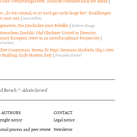
 und Vermittlungsarbeit. Jüdische Friedhöfe nach der Shoah
|
r: „Es war einmal, es ist noch gar nicht lange her“. Erzählungen
r 1928-1935
|
Jana Mikota
genstern: Die Geschichte einer Rebellin
|
Kathrin Knapp
Menachem Zoufalá/ Olaf Glöckner: United in Diversity.
rary European Jewry in an interdisciplinary Perspective
|
hlerkmann
Dov Cooperman/ Serena Di Nepi/ Germano Maifreda (Hg.): Jews
 Building. Early Modern Italy
|
Franziska Strobel
 Bursch.“ - Alexis Gerard
R AUTHORS
CONTACT
right notice
Legal notice
orial process and peer review
Newsletter