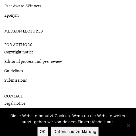
Past Award-Winners
Eponym
MEDAON LECTURES
FOR AUTHORS
Copyright notice
Editorial process and peer review
Guidelines
Submissions
CONTACT
Legal notice
Newsletter
Diese Website benutzt Cookies. Wenn du die Website weiter
nutzt, gehen wir von deinem Einverständnis aus.
OK
Datenschutzerklärung
Proudly powered by WordPress