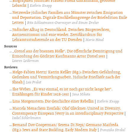
Biographien jüdischer Frauen: Frieda Glücksmann, geborene
Lebrecht
|
Kathrin Knapp
Netzwerke jüdischer Familien aus Münster zwischen Emigration
und Deportation. Digitale Erschließungswege der Briefedition Exile
Letters
|
Rita Schlautmann-Overmeyer and Simon Dreher
Jüdischer Alltag in Deutschland. Zwischen Bürgerrechten,
Antisemitismus und #nie wieder. Zertifikatskurs für
Lehramtsstudierende an der TU Dresden
|
Maria Häusl
Sources
„Greuel aus der braunen Hölle“. Die öffentliche Demütigung und
Ermordung des Görlitzer Kaufmanns Artur Dresel 1935
|
Lauren Leiderman
Reviews
Helge-Fabien Hertz/ Katrin Keßler (Hg.): Zwischen Gefährdung,
Gedenken und Vermittlungsarbeit. Jüdische Friedhöfe nach der
Shoah
|
Luis Probst
Ilse Weber: „Es war einmal, es ist noch gar nicht lange her“.
Erzählungen für Kinder 1928-1935
|
Jana Mikota
Lina Morgenstern: Die Geschichte einer Rebellin
|
Kathrin Knapp
Marcela Menachem Zoufalá/ Olaf Glöckner: United in Diversity.
Contemporary European Jewry in an interdisciplinary Perspective
|
Isabel Schlerkmann
Bernand Dov Cooperman/ Serena Di Nepi/ Germano Maifreda
(Hg.): Jews and State Building. Early Modern Italy
|
Franziska Strobel