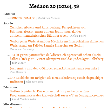
Medaon 20 (2026), 38
Editorial
Issue 20 (2026), 38
|
Redaktion Medaon
Articles
Zwischen Abwehr und Aufarbeitung. Perspektiven von
Bildungsreferent_innen auf ein Spannungsfeld der
antisemitismuskritischen Bildungsarbeit
|
Hellen Bircok
Verborgener Widerstand der Machtlosen: Infrapolitik im jüdischen
Widerstand am Fall der Familie Sinasohn aus Berlin
|
Tanja von Fransecky
„Es ist gar zu jämmerlich daß diese Gefangenschaft schon als ein
halbes Glück gilt“ – Victor Klemperer und das Judenlager Hellerberg
|
Felix Meyer
Jean Améry und der 7. Oktober 2023: Antisemitismus von links
|
Tina Sanders
Die Rückkehr zur Religion als Herausforderung russischsprachiger
Jüdinnen
|
Julia Bernstein
Education
Kulturelle jüdische Erwachsenenbildung in Sachsen. Eine
Programmanalyse des Ariowitsch-Hauses e.V. in Leipzig 2009–2024
|
Almut Marlies Röder
Miscellaneous