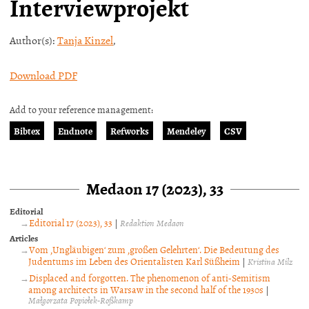
Interviewprojekt
Author(s):
Tanja Kinzel
,
Download PDF
Add to your reference management:
Bibtex
Endnote
Refworks
Mendeley
CSV
Medaon 17 (2023), 33
Editorial
Editorial 17 (2023), 33
|
Redaktion Medaon
Articles
Vom ‚Ungläubigen‘ zum ‚großen Gelehrten‘. Die Bedeutung des
Judentums im Leben des Orientalisten Karl Süßheim
|
Kristina Milz
Displaced and forgotten. The phenomenon of anti-Semitism
among architects in Warsaw in the second half of the 1930s
|
Małgorzata Popiołek-Roßkamp