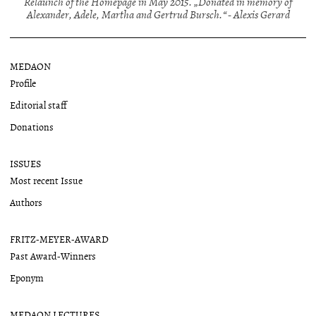
Relaunch of the Homepage in May 2015. „Donated in memory of
Alexander, Adele, Martha and Gertrud Bursch.“ - Alexis Gerard
MEDAON
Profile
Editorial staff
Donations
ISSUES
Most recent Issue
Authors
FRITZ-MEYER-AWARD
Past Award-Winners
Eponym
MEDAON LECTURES