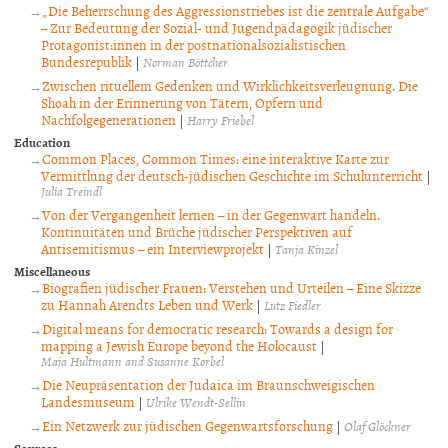
„Die Beherrschung des Aggressionstriebes ist die zentrale Aufgabe“
– Zur Bedeutung der Sozial- und Jugendpädagogik jüdischer
Protagonist:innen in der postnationalsozialistischen
Bundesrepublik
|
Norman Böttcher
Zwischen rituellem Gedenken und Wirklichkeitsverleugnung. Die
Shoah in der Erinnerung von Tätern, Opfern und
Nachfolgegenerationen
|
Harry Friebel
Education
Common Places, Common Times: eine interaktive Karte zur
Vermittlung der deutsch-jüdischen Geschichte im Schulunterricht
|
Julia Treindl
Von der Vergangenheit lernen – in der Gegenwart handeln.
Kontinuitäten und Brüche jüdischer Perspektiven auf
Antisemitismus – ein Interviewprojekt
|
Tanja Kinzel
Miscellaneous
Biografien jüdischer Frauen: Verstehen und Urteilen – Eine Skizze
zu Hannah Arendts Leben und Werk
|
Lutz Fiedler
Digital means for democratic research: Towards a design for
mapping a Jewish Europe beyond the Holocaust
|
Maja Hultmann and Susanne Korbel
Die Neupräsentation der Judaica im Braunschweigischen
Landesmuseum
|
Ulrike Wendt-Sellin
Ein Netzwerk zur jüdischen Gegenwartsforschung
|
Olaf Glöckner