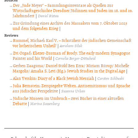
Sources
Der „Jude Meyer“ – Sammlungsinventare als Quellen zur
Wirtschaftsgeschichte Dresdner Jüdinnen und Juden im 18. und 19.
Jahrhundert
|
Daniel Ristau
Zur Gründung eines Archivs des Massakers vom 7. Oktober 2023
und dem folgenden Krieg
|
Reviews
Rummel, Michael: Karl V. – Schutzherr der jüdischen Gemeinschaft
vor lutherischem Unheil?
|
Avraham Siluk
Zvi Orgad: Eliezer-Zusman of Brody. The early modern Synagogue
Painter and his World
|
Cornelia Berger-Dittscheid
Gerben Zaagsma/ Daniel Stökl Ben Ezra/ Miriam Rürup/ Michelle
Margolis/ Amalia S. Levi (Hg.): Jewish Studies in the Digital Age
|
Alan Verskin: Diary of a Black Jewish Messiah
|
Carsten Schliwski
Julia Bernstein: Zerspiegelte Welten. Antisemitismus und Sprache
aus jüdischer Perspektive
|
Susanne Urban
Jüdische Museen im Umbruch – zwei Bücher in einer aktuellen
Debatte
|
Marina Sassenberg