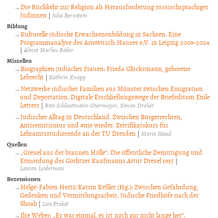
Die Rückkehr zur Religion als Herausforderung russischsprachiger
Jüdinnen
|
Julia Bernstein
Bildung
Kulturelle jüdische Erwachsenenbildung in Sachsen. Eine
Programmanalyse des Ariowitsch-Hauses e.V. in Leipzig 2009–2024
|
Almut Marlies Röder
Miszellen
Biographien jüdischer Frauen: Frieda Glücksmann, geborene
Lebrecht
|
Kathrin Knapp
Netzwerke jüdischer Familien aus Münster zwischen Emigration
und Deportation. Digitale Erschließungswege der Briefedition Exile
Letters
|
Rita Schlautmann-Overmeyer
Simon Dreher
Jüdischer Alltag in Deutschland. Zwischen Bürgerrechten,
Antisemitismus und #nie wieder. Zertifikatskurs für
Lehramtsstudierende an der TU Dresden
|
Maria Häusl
Quellen
„Greuel aus der braunen Hölle“. Die öffentliche Demütigung und
Ermordung des Görlitzer Kaufmanns Artur Dresel 1935
|
Lauren Leiderman
Rezensionen
Helge-Fabien Hertz/Katrin Keßler (Hg.): Zwischen Gefährdung,
Gedenken und Vermittlungsarbeit. Jüdische Friedhöfe nach der
Shoah
|
Luis Probst
Ilse Weber: „Es war einmal, es ist noch gar nicht lange her“.