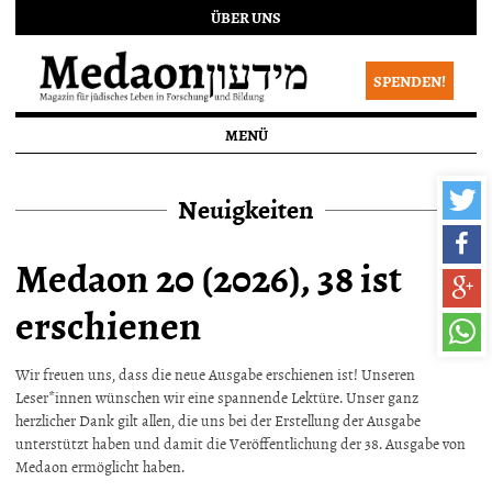
ÜBER UNS
SPENDEN!
MENÜ
Neuigkeiten
Medaon 20 (2026), 38 ist
erschienen
Wir freuen uns, dass die neue Ausgabe erschienen ist! Unseren
Leser*innen wünschen wir eine spannende Lektüre. Unser ganz
herzlicher Dank gilt allen, die uns bei der Erstellung der Ausgabe
unterstützt haben und damit die Veröffentlichung der 38. Ausgabe von
Medaon ermöglicht haben.