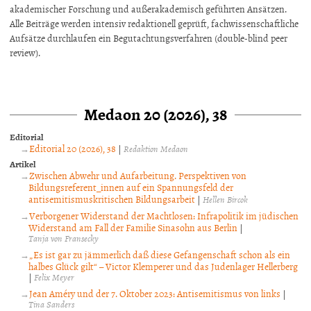
akademischer Forschung und außerakademisch geführten Ansätzen.
Alle Beiträge werden intensiv redaktionell geprüft, fachwissenschaftliche
Aufsätze durchlaufen ein Begutachtungsverfahren (double-blind peer
review).
Medaon 20 (2026), 38
Editorial
Editorial 20 (2026), 38
|
Redaktion Medaon
Artikel
Zwischen Abwehr und Aufarbeitung. Perspektiven von
Bildungsreferent_innen auf ein Spannungsfeld der
antisemitismuskritischen Bildungsarbeit
|
Hellen Bircok
Verborgener Widerstand der Machtlosen: Infrapolitik im jüdischen
Widerstand am Fall der Familie Sinasohn aus Berlin
|
Tanja von Fransecky
„Es ist gar zu jämmerlich daß diese Gefangenschaft schon als ein
halbes Glück gilt“ – Victor Klemperer und das Judenlager Hellerberg
|
Felix Meyer
Jean Améry und der 7. Oktober 2023: Antisemitismus von links
|
Tina Sanders