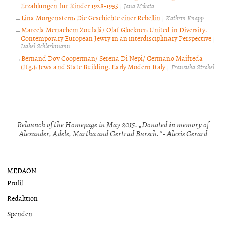
Erzählungen für Kinder 1928-1935
|
Jana Mikota
Lina Morgenstern: Die Geschichte einer Rebellin
|
Kathrin Knapp
Marcela Menachem Zoufalá/ Olaf Glöckner: United in Diversity.
Contemporary European Jewry in an interdisciplinary Perspective
|
Isabel Schlerkmann
Bernand Dov Cooperman/ Serena Di Nepi/ Germano Maifreda
(Hg.): Jews and State Building. Early Modern Italy
|
Franziska Strobel
Relaunch of the Homepage in May 2015. „Donated in memory of
Alexander, Adele, Martha and Gertrud Bursch.“ - Alexis Gerard
MEDAON
Profil
Redaktion
Spenden