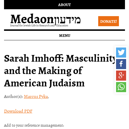
ABOUT
DONATE!
MENU
Sarah Imhoff: Masculinity
and the Making of
American Judaism
Author(s):
Marcus Pyka
,
Download PDF
Add to your reference management: