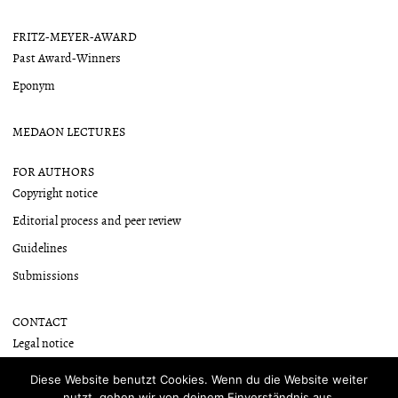
FRITZ-MEYER-AWARD
Past Award-Winners
Eponym
MEDAON LECTURES
FOR AUTHORS
Copyright notice
Editorial process and peer review
Guidelines
Submissions
CONTACT
Legal notice
Newsletter
Diese Website benutzt Cookies. Wenn du die Website weiter
nutzt, gehen wir von deinem Einverständnis aus.