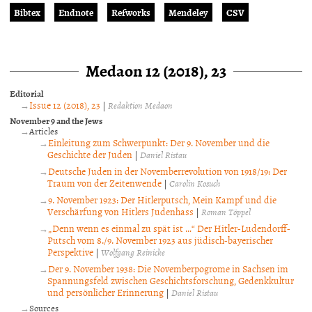
Bibtex
Endnote
Refworks
Mendeley
CSV
Medaon 12 (2018), 23
Editorial
Issue 12 (2018), 23
|
Redaktion Medaon
November 9 and the Jews
Articles
Einleitung zum Schwerpunkt: Der 9. November und die
Geschichte der Juden
|
Daniel Ristau
Deutsche Juden in der Novemberrevolution von 1918/19: Der
Traum von der Zeitenwende
|
Carolin Kosuch
9. November 1923: Der Hitlerputsch, Mein Kampf und die
Verschärfung von Hitlers Judenhass
|
Roman Töppel
„Denn wenn es einmal zu spät ist …“ Der Hitler-Ludendorff-
Putsch vom 8./9. November 1923 aus jüdisch-bayerischer
Perspektive
|
Wolfgang Reinicke
Der 9. November 1938: Die Novemberpogrome in Sachsen im
Spannungsfeld zwischen Geschichtsforschung, Gedenkkultur
und persönlicher Erinnerung
|
Daniel Ristau
Sources