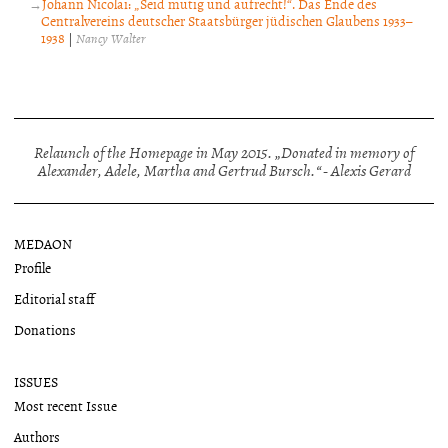
Johann Nicolai: „Seid mutig und aufrecht!“. Das Ende des
Centralvereins deutscher Staatsbürger jüdischen Glaubens 1933–
1938
|
Nancy Walter
Relaunch of the Homepage in May 2015. „Donated in memory of
Alexander, Adele, Martha and Gertrud Bursch.“ - Alexis Gerard
MEDAON
Profile
Editorial staff
Donations
ISSUES
Most recent Issue
Authors