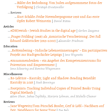
Bilder der Bedrohung. Von Juden aufgenommene Fotos der
Verfolgung
|
Christoph Kreutzmüller
Reviews
Kurt Schilde: Frühe Novemberpogrome 1938 und das erste
Opfer Robert Weinstein
|
Daniel Ristau
Articles
#DHJewish – Jewish Studies in the digital age
|
Gerben Zaagsma
‚Prager Frühling‘ (1968) als ‚zionistische Verschwörung‘. Der Fall
Eduard Goldstücker (1913–2000)
|
Alexander Friedman
Education
„ReMembering – Jüdische Lebenserinnerungen“ – Ein partizipatives
Projekt zur Stadtgeschichte Leipzigs
|
Jane Wegewitz
#zusammendenken − ein Angebot des Kompetenzzentrums für
Prävention und Empowerment
|
Jana Scheuring and Romina Wiegemann
Miscellaneous
Re-Lektüre – Kautsky, Light and Shadow: Reading Benedikt
Kautsky in 2018
|
Noah Benninga
Footprints: Tracking Individual Copies of Printed Books Using
Digital Methods
|
Adam Shear, Joshua Teplitsky, Marjorie Lehman, and Michelle Chesner
Reviews
Jane Wegewitz/Tom Pürschel: Broder, Cerf & Löbl – Nachbarn auf
Zeit. Neighbours for Some Time
|
Eva Balz