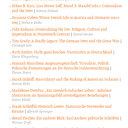
Ethan B. Katz, Lisa Moses Leff, Maud S. Mandel (eds.): Colonialism
and the Jews
|
Noëmie Duhaut
Susanne Cohen-Weisz: Jewish Life in Austria and Germany since
1945
|
Melanie Eulitz
Julie Kalman: Orientalizing the Jew. Religion, Culture and
Imperialism in Nineteenth Century
|
Daniel Gerson
Tim Grady: A deadly Legacy. The German Jews and the Great War
|
Christoph Jahr
Ruth Zeifert: Nicht ganz koscher. Vaterjuden in Deutschland
|
Darja Klingenberg
Hannah Maischein: Augenzeugenschaft, Visualität, Politik.
Polnische Erinnerungen an die deutsche Judenvernichtung
|
Florian Peters
Sarah Imhoff: Masculinity and the Making of American Judaism
|
Marcus Pyka
Madeleine Dreyfus: „Ein ziemlich jüdisches Leben“. Säkulare
Identitäten im Spannungsfeld interreligiöser Beziehungen
|
Noëmi Sibold
Frank Schlöffel: Heinrich Loewe. Zionistische Netzwerke und
Räume
|
Albrecht Spranger
Bernd Fischer: Ein anderer Blick. Saul Aschers politische Schriften
|
Werner Treß