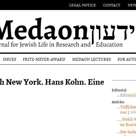
LEGAL NOTICE
CONTACT
NEW
ISSUES
FRITZ-MEYER-AWARD
MEDAON LECTURES
FOR AUT
Authors
Eponym
Submi
h New York. Hans Kohn. Eine
l
Issues
Past
Guide
Award-
Most
Winners
Editor
Editorial
ons
recent
proce
Editorial
Issue
and p
Articles
revi
Tödliche
1945
|
Mik
Copyr
noti
„Welch W
im Konte
Der Sech