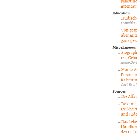
palästin
Attentat
Education
„Jüdisch
Franziska
Von gesp
über Ant
ganz gew
Miscellaneous
Biograph
125. Gebu
Anna-Doro
Moritz A
Emanzipa
Kaisertu
Carl-Eric L
Sources
Die Affä
Dokument
Exil-Zei
und Jude
Das Lebe
Handlung
des 18. 