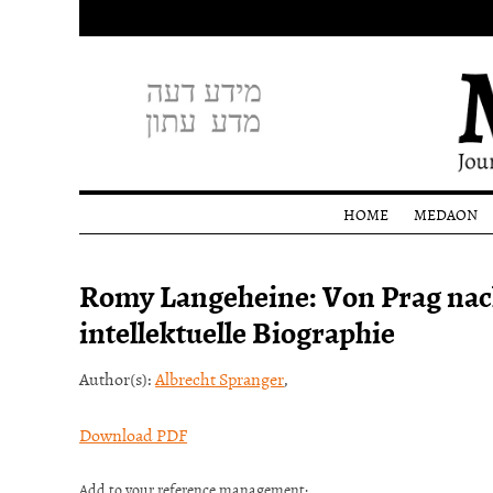
HOME
MEDAON
Profile
Romy Langeheine: Von Prag nac
Editoria
staff
intellektuelle Biographie
Donati
Author(s):
Albrecht Spranger
,
Download PDF
Add to your reference management: