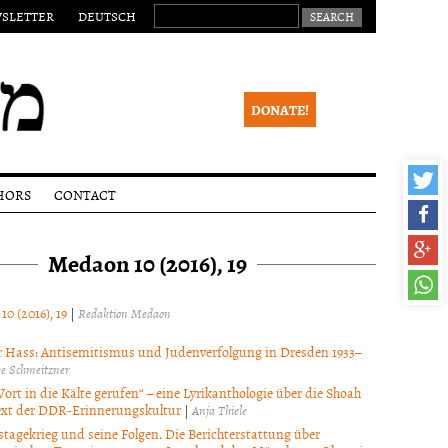
SEARCH FOR:
SLETTER
DEUTSCH
DONATE!
HORS
CONTACT
ssions
Legal
notice
Medaon 10 (2016), 19
lines
Newsletter
ial
ss
 10 (2016), 19
|
Redaktion Medaon
eer
ew
r Hass: Antisemitismus und Judenverfolgung in Dresden 1933–
e Schmeitzner
ight
ce
ort in die Kälte gerufen“ – eine Lyrikanthologie über die Shoah
xt der DDR-Erinnerungskultur
|
Anja Thiele
stagekrieg und seine Folgen. Die Berichterstattung über