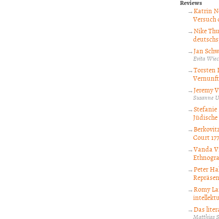
Reviews
Katrin N
Versuch 
Nike Thu
deutschs
Jan Schw
Evita Wiec
Torsten 
Vernunft
Jeremy V
Susanne 
Stefanie
Jüdische 
Berkovitz
Court 17
Vanda Vi
Ethnogra
Peter Ha
Repräsen
Romy Lan
intellekt
Das lite
Matthias 