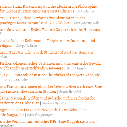
euhold: Franz Rosenzweig und die idealistische Philosophie.
der Rekonstruktion eines Missverständnisses
|
Inka Sauter
rn: „Falsche Juden“. Performative Identitäten in der
prachigen Literatur von Lessing bis Walser
|
Hans-Joachim Hahn
arz: Survivors and Exiles. Yiddish Culture after the Holocaust
|
ki
Lattki: Benzion Kellermann – Prophetisches Judentum und
religion
|
George Y. Kohler
aron: The New Life: Jewish Students of Postwar Germany
|
Urban
 Fischer: Ökonomisches Vertrauen und antisemitische Gewalt.
Viehhändler in Mittelfranken 1919–1939
|
Daniel Reupke
, Jay R.: Protocols of Justice. The Pinkas of the Metz Rabbinic
71–1789
|
Rahel Blum
tti: Transformationen jüdischer Lebenswelten nach 1989. Eine
phie in zwei slowakischen Städten
|
Frank Henschel
llama: Nationale Helden und jüdische Opfer. Tschechische
tationen des Holocaust
|
Marketa Spiritova
geheine: Von Prag nach New York. Hans Kohn. Eine
uelle Biographie
|
Albrecht Spranger
rarische Vermächtnis jüdischer DPs: Eine Doppelrezension.
|
Springborn