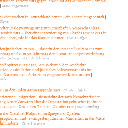
ensischen Terrorismus gegen Israel und das Münchener Olympia-
|
Marc Brüggemann
e Lebenswelten in Deutschland heute“ – ein Ausstellungsbesuch
|
 Göpner
ielter Dialogverweigerung zum ernsthaften Gesprächsanlass
isemitismus – Über eine Inszenierung von Charles Lewinskys Ein
öhnlicher Jude für das Klassenzimmer
|
Thomas Hilger
ien jüdischer Frauen: „Erlöserin der Sprache“? Nelly Sachs zum
rtstag und zum 50. Jahrestag der Literaturnobelpreisverleihung
|
thea Ludewig and Ulrike Schneider
dolf Spitzer (1827–1908): Am Webstuhl der Geschichte.
tion, Assimilation und jüdisches Selbstverständnis im
m Österreich aus Sicht eines vergessenen Laienautoren
|
insler
re um den Juden Aaron Oppenheimer
|
Christian Lübcke
ierende Emigration. Die Berichte der sozialdemokratischen
tung Neuer Vorwärts über die Deportation polnischer Jüdinnen
n aus dem Deutschen Reich im Oktober 1938
|
Swen Steinberg
n der Dresdner Hofjuden im Spiegel der Quellen.
soptionen und -zwänge der jüdischen Minderheit in der Mitte
Jahrhunderts
|
Clara Sterzinger