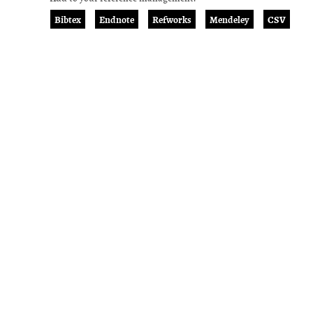
Bibtex
Endnote
Refworks
Mendeley
CSV