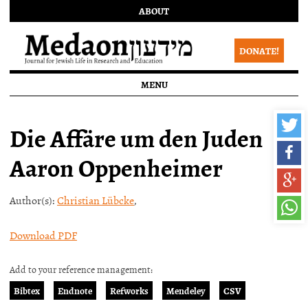
ABOUT
DONATE!
MENU
Die Affäre um den Juden
Aaron Oppenheimer
Author(s):
Christian Lübcke
,
Download PDF
Add to your reference management:
Bibtex
Endnote
Refworks
Mendeley
CSV