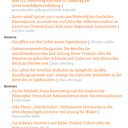
zum 125. Geburtstag und zum 50. Jahrestag der
Literaturnobelpreisverleihung
|
Anna-Dorothea Ludewig and Ulrike Schneider
Moritz Adolf Spitzer (1827–1908): Am Webstuhl der Geschichte.
Emanzipation, Assimilation und jüdisches Selbstverständnis im
Kaisertum Österreich aus Sicht eines vergessenen Laienautoren
|
Carl-Eric Linsler
Sources
Die Affäre um den Juden Aaron Oppenheimer
|
Christian Lübcke
Dokumentierende Emigration. Die Berichte der
sozialdemokratischen Exil-Zeitung Neuer Vorwärts über die
Deportation polnischer Jüdinnen und Juden aus dem Deutschen
Reich im Oktober 1938
|
Swen Steinberg
Das Leben der Dresdner Hofjuden im Spiegel der Quellen.
Handlungsoptionen und -zwänge der jüdischen Minderheit in der
Mitte des 18. Jahrhunderts
|
Clara Sterzinger
Reviews
Katrin Neuhold: Franz Rosenzweig und die idealistische
Philosophie. Versuch der Rekonstruktion eines Missverständnisses
|
Inka Sauter
Nike Thurn: „Falsche Juden“. Performative Identitäten in der
deutschsprachigen Literatur von Lessing bis Walser
|
Hans-Joachim Hahn
Jan Schwarz: Survivors and Exiles. Yiddish Culture after the
Holocaust
|
Evita Wiecki