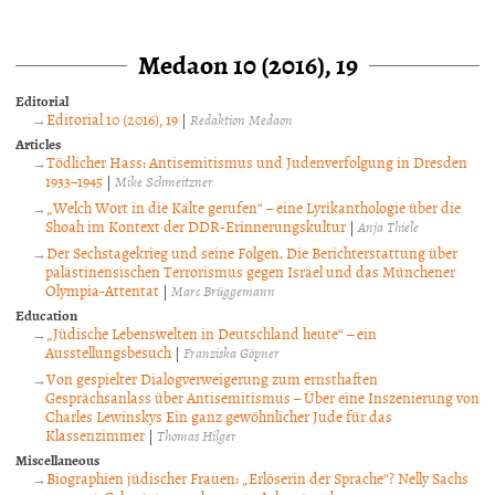
Medaon 10 (2016), 19
Editorial
Editorial 10 (2016), 19
|
Redaktion Medaon
Articles
Tödlicher Hass: Antisemitismus und Judenverfolgung in Dresden
1933–1945
|
Mike Schmeitzner
„Welch Wort in die Kälte gerufen“ – eine Lyrikanthologie über die
Shoah im Kontext der DDR-Erinnerungskultur
|
Anja Thiele
Der Sechstagekrieg und seine Folgen. Die Berichterstattung über
palästinensischen Terrorismus gegen Israel und das Münchener
Olympia-Attentat
|
Marc Brüggemann
Education
„Jüdische Lebenswelten in Deutschland heute“ – ein
Ausstellungsbesuch
|
Franziska Göpner
Von gespielter Dialogverweigerung zum ernsthaften
Gesprächsanlass über Antisemitismus – Über eine Inszenierung von
Charles Lewinskys Ein ganz gewöhnlicher Jude für das
Klassenzimmer
|
Thomas Hilger
Miscellaneous
Biographien jüdischer Frauen: „Erlöserin der Sprache“? Nelly Sachs