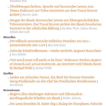
Sebastian Pein
Überlebensgeschichten. Sprache und historisches Lernen zum
Thema Holocaust mit Video-Interviews aus dem Visual History
Archive
|
Martin Lücke
Zeugen der Shoah: Historisches Lernen mit lebensgeschichtlichen
Videointerviews. Das Visual History Archive des Shoah Foundation
Institute in der schulischen Bildung
|
Dorothee Wein
Juliane Brauer
Michele Barricelli
Miszellen
Die völkisch-antisemitische Subkultur Dresdens um 1900 –
Literaturbericht 1993-2009
|
Henriette Kunz
Jüdische Schriftstellerinnen – wieder entdeckt: Auguste Hauschner
|
Jana Mikota
Very much more still needs to be done.” Holocaust Studies: Aspects
of research and actual tendencies. An Interview with Yehuda Bauer
by Michael Wildt
|
Michael Wildt
Quellen
Leiden am jüdischen Namen. Ein Brief des Fontane-Freundes
Georg Friedlaender an den Chef des Preußischen Heroldsamtes
|
Kai Drewes
Rezensionen
Brigitta Elisa Simbürger: Faktizität und Fiktionalität.
Autobiografische Schriften zur Shoah
|
Walter Schmitz
Eva Lezzi/Dorothea M. Salzer (Hg.): Dialog der Disziplinen: Jüdische