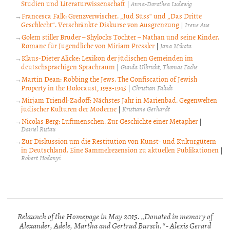
Studien und Literaturwissenschaft
|
Anna-Dorothea Ludewig
Francesca Falk: Grenzverwischer. „Jud Süss“ und „Das Dritte
Geschlecht“. Verschränkte Diskurse von Ausgrenzung
|
Irene Aue
Golem stiller Bruder – Shylocks Tochter – Nathan und seine Kinder.
Romane für Jugendliche von Miriam Pressler
|
Jana Mikota
Klaus-Dieter Alicke: Lexikon der jüdischen Gemeinden im
deutschsprachigen Sprachraum
|
Gunda Ulbricht
Thomas Fache
Martin Dean: Robbing the Jews. The Confiscation of Jewish
Property in the Holocaust, 1933-1945
|
Christian Faludi
Mirjam Triendl-Zadoff: Nächstes Jahr in Marienbad. Gegenwelten
jüdischer Kulturen der Moderne
|
Kristiane Gerhardt
Nicolas Berg: Luftmenschen. Zur Geschichte einer Metapher
|
Daniel Ristau
Zur Diskussion um die Restitution von Kunst- und Kulturgütern
in Deutschland. Eine Sammelrezension zu aktuellen Publikationen
|
Robert Hodonyi
Relaunch of the Homepage in May 2015. „Donated in memory of
Alexander, Adele, Martha and Gertrud Bursch.“ - Alexis Gerard