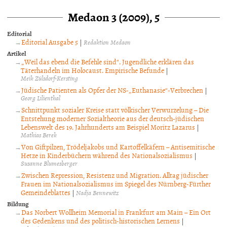
Medaon 3 (2009), 5
Editorial
Editorial Ausgabe 5
|
Redaktion Medaon
Artikel
„Weil das ebend die Befehle sind“. Jugendliche erklären das
Täterhandeln im Holocaust. Empirische Befunde
|
Meik Zülsdorf-Kersting
Jüdische Patienten als Opfer der NS-„Euthanasie“-Verbrechen
|
Georg Lilienthal
Schnittpunkt sozialer Kreise statt völkischer Verwurzelung – Die
Entstehung moderner Sozialtheorie aus der deutsch-jüdischen
Lebenswelt des 19. Jahrhunderts am Beispiel Moritz Lazarus
|
Mathias Berek
Von Giftpilzen, Trödeljakobs und Kartoffelkäfern – Antisemitische
Hetze in Kinderbüchern während des Nationalsozialismus
|
Susanne Blumesberger
Zwischen Repression, Resistenz und Migration. Alltag jüdischer
Frauen im Nationalsozialismus im Spiegel des Nürnberg-Fürther
Gemeindeblattes
|
Nadja Bennewitz
Bildung
Das Norbert Wollheim Memorial in Frankfurt am Main – Ein Ort
des Gedenkens und des politisch-historischen Lernens
|