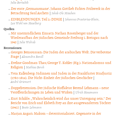
Julia Bertschik
Der erste ‚Germanomane‘. Johann Gottlieb Fichtes Frühwerk in der
Betrachtung Saul Aschers
|
Jakob Ole Müschen
EINBLENDUNGEN. Teil 2: DINGE
|
Johannes Praetorius-Rhein
Lea Wohl von Haselberg
Quellen
Mit unermüdlichem Einsatz: Nathan Rosenberger und der
Wiederaufbau der jüdischen Gemeinde Freiburg i. Breisgau nach
1945
|
Julia Wolrab
Rezensionen
Georges Bensoussan: Die Juden der arabischen Welt. Die verbotene
Frage
|
Alexandra Bandl
Eveline Goodman-Thau/George Y. Kohler (Hg.): Nationalismus und
Religion
|
Mathias Berek
Vera Kallenberg: Jüdinnen und Juden in der Frankfurter Strafjustiz
(1780-1814). Die Nicht-Einheit der jüdischen Geschichte
|
André Griemert
Doppelrezension: Der jüdische Hoffaktor Berend Lehmann – neue
Veröffentlichungen zu Leben und Wirken
|
Ulrich Hausmann
Kurt Schilde: „Wahrscheinlich wird das unser Untergang sein.“ Der
Bericht von Erich und Elsbeth Frey an ihre ausgewanderten Töchter
(1942)
|
Beate Lehmann
Marjan Asgari: Makom – deterritorialisiert. Gegenorte in der