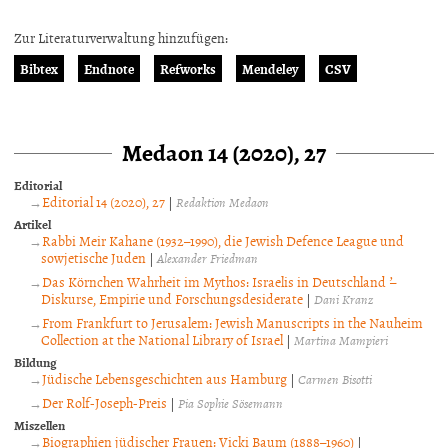
Zur Literaturverwaltung hinzufügen:
Bibtex
Endnote
Refworks
Mendeley
CSV
Medaon 14 (2020), 27
Editorial
Editorial 14 (2020), 27
|
Redaktion Medaon
Artikel
Rabbi Meir Kahane (1932–1990), die Jewish Defence League und
sowjetische Juden
|
Alexander Friedman
Das Körnchen Wahrheit im Mythos: Israelis in Deutschland ̛–
Diskurse, Empirie und Forschungsdesiderate
|
Dani Kranz
From Frankfurt to Jerusalem: Jewish Manuscripts in the Nauheim
Collection at the National Library of Israel
|
Martina Mampieri
Bildung
Jüdische Lebensgeschichten aus Hamburg
|
Carmen Bisotti
Der Rolf-Joseph-Preis
|
Pia Sophie Sösemann
Miszellen
Biographien jüdischer Frauen: Vicki Baum (1888–1960)
|