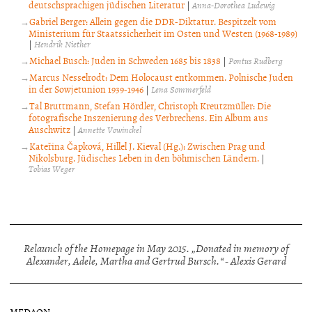
deutschsprachigen jüdischen Literatur
|
Anna-Dorothea Ludewig
Gabriel Berger: Allein gegen die DDR-Diktatur. Bespitzelt vom
Ministerium für Staatssicherheit im Osten und Westen (1968-1989)
|
Hendrik Niether
Michael Busch: Juden in Schweden 1685 bis 1838
|
Pontus Rudberg
Marcus Nesselrodt: Dem Holocaust entkommen. Polnische Juden
in der Sowjetunion 1939-1946
|
Lena Sommerfeld
Tal Bruttmann, Stefan Hördler, Christoph Kreutzmüller: Die
fotografische Inszenierung des Verbrechens. Ein Album aus
Auschwitz
|
Annette Vowinckel
Kateřina Čapková, Hillel J. Kieval (Hg.): Zwischen Prag und
Nikolsburg. Jüdisches Leben in den böhmischen Ländern.
|
Tobias Weger
Relaunch of the Homepage in May 2015. „Donated in memory of
Alexander, Adele, Martha and Gertrud Bursch.“ - Alexis Gerard
MEDAON