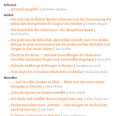
Editorial
Editorial Ausgabe 1
|
Redaktion Medaon
Artikel
Der jüdische Hoffaktor Berend Lehmann und die Finanzierung der
polnischen Königskrone für August den Starken
|
Cathleen Bürgelt
Die Sozialethik des Judentums – das Beispiel Leo Baeck
|
Gerd Stecklina
Die proletarische Bibliothek. Alice Rühle-Gerstels und Otto Rühles
Beitrag zu einer Lesesozialisation der proletarischen Mädchen und
Jungen in den 1920er Jahren
|
Jana Mikota
Flucht in die Moral ? – Museale Darstellungen des Holocaust
zwischen nationalen Fragen und universellen Zugängen
|
Katja Köhr
Jüdische wohltätige Stiftungen in Breslau
|
Mirosława Lenarcik
Vom Ende des jüdischen Schulwesens in Breslau
|
Roland B. Müller
Miszellen
„… und vor allen Dingen zu klein“ – Pläne zum Bau einer neuen
Synagoge in Dresden
|
Daniel Ristau
Jüdische Spuren im Grünen Gewölbe
|
Heike Liebsch
Der Maler und Grafiker Bruno Gimpel (1886-1943)
|
Klaus Tiedemann
Parlamentsarbeit einer „Novizin“ – Julie Salinger im Sächsischen
Landtag 1919-1922
|
Lutz Vogel
Rabbiner-Ordination in Dresden
|
Nora Goldenbogen