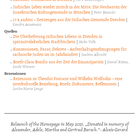
Jüdisches Leben wieder zurück in der Mitte. Die Neubauten der
Israelitischen Kultusgemeinde in München
|
Peter Bäumler
17 x anders – Zeitzeugen aus der Jüdischen Gemeinde Dresden
|
Sandra Anusiewicz
Quellen
Die Überlieferung jüdischen Lebens in Dresden in
spätmittelalterlichen Stadtbüchern
|
Heike Volle
Konzessionen, Pässe, Dekrete – Aufenthaltsgenehmigungen für
sächsische Juden im 18. Jahrhundert
|
Joachim Albrecht
Briefe Clara Bondis aus der Zeit der Emanzipation
|
Daniel Ristau
Linda Wiesner
Rezensionen
Rezension zu Theodor Fontane und Wilhelm Wolfsohn – eine
interkulturelle Beziehung, Briefe, Dokumente, Reflexionen
|
Lenka-Maria Lange
Relaunch of the Homepage in May 2015. „Donated in memory of
Alexander, Adele, Martha and Gertrud Bursch.“ - Alexis Gerard