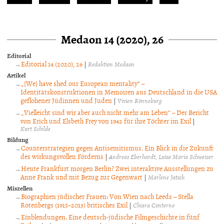
Medaon 14 (2020), 26
Editorial
Editorial 14 (2020), 26
|
Redaktion Medaon
Artikel
„[We] have shed our European mentality“ –
Identitätskonstruktionen in Memoiren aus Deutschland in die USA
geflohener Jüdinnen und Juden
|
Vivien Rönneburg
„Vielleicht sind wir aber auch nicht mehr am Leben“ – Der Bericht
von Erich und Elsbeth Frey von 1942 für ihre Töchter im Exil
|
Kurt Schilde
Bildung
Counterstrategien gegen Antisemitismus. Ein Blick in die Zukunft
des wirkungsvollen Förderns
|
Andreas Eberhardt
Luisa Maria Schweizer
Heute Frankfurt morgen Berlin? Zwei interaktive Ausstellungen zu
Anne Frank und mit Bezug zur Gegenwart
|
Marlene Jatsch
Miszellen
Biographien jüdischer Frauen: Von Wien nach Leeds – Stella
Rotenbergs (1915–2013) britisches Exil
|
Chiara Conterno
Einblendungen. Eine deutsch-jüdische Filmgeschichte in fünf