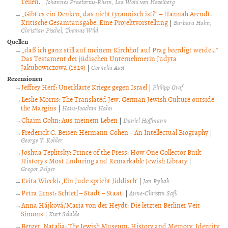
Teilen.
|
Johannes Praetorius-Rhein
Lea Wohl von Haselberg
„Gibt es ein Denken, das nicht tyrannisch ist?“ – Hannah Arendt.
Kritische Gesamtausgabe. Eine Projektvorstellung
|
Barbara Hahn
Christian Pischel
Thomas Wild
Quellen
„daß ich ganz still auf meinem Kirchhof auf Prag beerdigt werde…“
Das Testament der jüdischen Unternehmerin Judyta
Jakubowiczowa (1829)
|
Cornelia Aust
Rezensionen
Jeffrey Herf: Unerklärte Kriege gegen Israel
|
Philipp Graf
Leslie Morris: The Translated Jew. German Jewish Culture outside
the Margins
|
Hans-Joachim Hahn
Chaim Cohn: Aus meinem Leben
|
Daniel Hoffmann
Frederick C. Beiser: Hermann Cohen – An Intellectual Biography
|
George Y. Kohler
Joshua Teplitsky: Prince of the Press: How One Collector Built
History’s Most Enduring and Remarkable Jewish Library
|
Gregor Pelger
Evita Wiecki: ‚Ein Jude spricht Jiddisch‘
|
Jan Rybak
Petra Ernst: Schtetl – Stadt – Staat.
|
Anne-Christin Saß
Anna Hájková/Maria von der Heydt: Die letzten Berliner Veit
Simons
|
Kurt Schilde
Berger, Natalia: The Jewish Museum. History and Memory, Identity