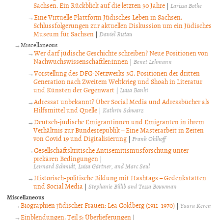
Sachsen. Ein Rückblick auf die letzten 30 Jahre
|
Larissa Bothe
Eine Virtuelle Plattform Jüdisches Leben in Sachsen.
Schlussfolgerungen zur aktuellen Diskussion um ein Jüdisches
Museum für Sachsen
|
Daniel Ristau
Miscellaneous
Wer darf jüdische Geschichte schreiben? Neue Positionen von
Nachwuchswissenschaftler:innen
|
Benet Lehmann
Vorstellung des DFG-Netzwerks 3G. Positionen der dritten
Generation nach Zweitem Weltkrieg und Shoah in Literatur
und Künsten der Gegenwart
|
Luisa Banki
Adressat unbekannt? Über Social Media und Adressbücher als
Hilfsmittel und Quelle
|
Kathrin Schwarz
Deutsch-jüdische Emigrantinnen und Emigranten in ihrem
Verhältnis zur Bundesrepublik – Eine Masterarbeit in Zeiten
von Covid 19 und Digitalisierung
|
Frank Ohlhoff
Gesellschaftskritische Antisemitismusforschung unter
prekären Bedingungen
|
Lennard Schmidt, Luisa Gärtner, and Marc Seul
Historisch-politische Bildung mit Hashtags – Gedenkstätten
und Social Media
|
Stephanie Billib and Tessa Bouwman
Miscellaneous
Biographien jüdischer Frauen: Lea Goldberg (1911–1970)
|
Yaara Keren
Einblendungen. Teil 5: Überlieferungen
|