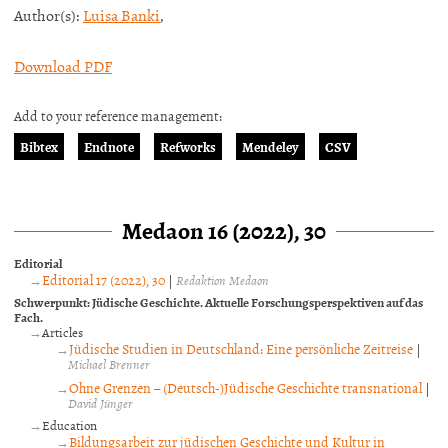
Author(s):
Luisa Banki
,
Download PDF
Add to your reference management:
Bibtex
Endnote
Refworks
Mendeley
CSV
Medaon 16 (2022), 30
Editorial
Editorial 17 (2022), 30
|
Redaktion Medaon
Schwerpunkt: Jüdische Geschichte. Aktuelle Forschungsperspektiven auf das
Fach.
Articles
Jüdische Studien in Deutschland: Eine persönliche Zeitreise
|
Michael Brenner
Ohne Grenzen – (Deutsch-)Jüdische Geschichte transnational
|
David Jünger
Education
Bildungsarbeit zur jüdischen Geschichte und Kultur in