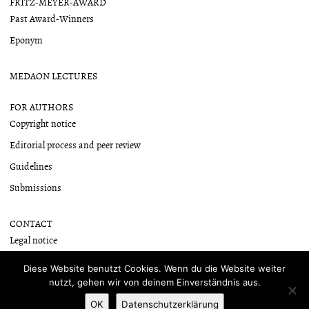
FRITZ-MEYER-AWARD
Past Award-Winners
Eponym
MEDAON LECTURES
FOR AUTHORS
Copyright notice
Editorial process and peer review
Guidelines
Submissions
CONTACT
Legal notice
Newsletter
Diese Website benutzt Cookies. Wenn du die Website weiter
nutzt, gehen wir von deinem Einverständnis aus.
OK
Datenschutzerklärung
Proudly powered by WordPress