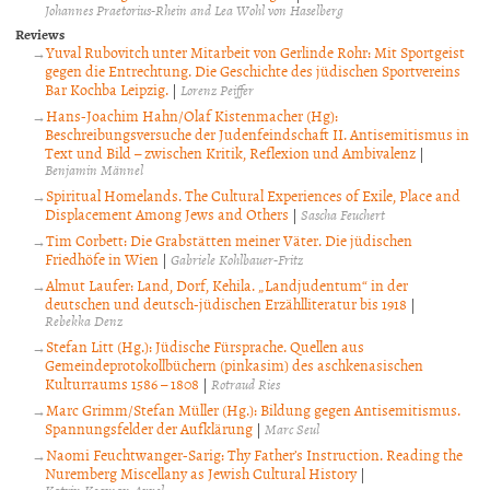
Johannes Praetorius-Rhein and Lea Wohl von Haselberg
Reviews
Yuval Rubovitch unter Mitarbeit von Gerlinde Rohr: Mit Sportgeist
gegen die Entrechtung. Die Geschichte des jüdischen Sportvereins
Bar Kochba Leipzig.
|
Lorenz Peiffer
Hans-Joachim Hahn/Olaf Kistenmacher (Hg):
Beschreibungsversuche der Judenfeindschaft II. Antisemitismus in
Text und Bild – zwischen Kritik, Reflexion und Ambivalenz
|
Benjamin Männel
Spiritual Homelands. The Cultural Experiences of Exile, Place and
Displacement Among Jews and Others
|
Sascha Feuchert
Tim Corbett: Die Grabstätten meiner Väter. Die jüdischen
Friedhöfe in Wien
|
Gabriele Kohlbauer-Fritz
Almut Laufer: Land, Dorf, Kehila. „Landjudentum“ in der
deutschen und deutsch-jüdischen Erzählliteratur bis 1918
|
Rebekka Denz
Stefan Litt (Hg.): Jüdische Fürsprache. Quellen aus
Gemeindeprotokollbüchern (pinkasim) des aschkenasischen
Kulturraums 1586 – 1808
|
Rotraud Ries
Marc Grimm/Stefan Müller (Hg.): Bildung gegen Antisemitismus.
Spannungsfelder der Aufklärung
|
Marc Seul
Naomi Feuchtwanger-Sarig: Thy Father’s Instruction. Reading the
Nuremberg Miscellany as Jewish Cultural History
|