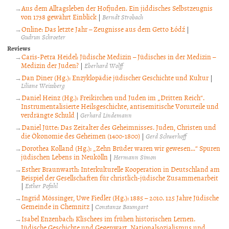
Aus dem Alltagsleben der Hofjuden. Ein jiddisches Selbstzeugnis
von 1738 gewährt Einblick
|
Berndt Strobach
Online: Das letzte Jahr – Zeugnisse aus dem Getto Łódź
|
Gudrun Schroeter
Reviews
Caris-Petra Heidel: Jüdische Medizin – Jüdisches in der Medizin –
Medizin der Juden?
|
Eberhard Wolff
Dan Diner (Hg.): Enzyklopädie jüdischer Geschichte und Kultur
|
Liliane Weissberg
Daniel Heinz (Hg.): Freikirchen und Juden im „Dritten Reich“.
Instrumentalisierte Heilsgeschichte, antisemitische Vorurteile und
verdrängte Schuld
|
Gerhard Lindemann
Daniel Jütte: Das Zeitalter des Geheimnisses. Juden, Christen und
die Ökonomie des Geheimen (1400-1800)
|
Gerd Schwerhoff
Dorothea Kolland (Hg.): „Zehn Brüder waren wir gewesen…“ Spuren
jüdischen Lebens in Neukölln
|
Hermann Simon
Esther Braunwarth: Interkulturelle Kooperation in Deutschland am
Beispiel der Gesellschaften für christlich-jüdische Zusammenarbeit
|
Esther Pofahl
Ingrid Mössinger, Uwe Fiedler (Hg.): 1885 – 2010. 125 Jahre Jüdische
Gemeinde in Chemnitz
|
Constanze Baumgart
Isabel Enzenbach: Klischees im frühen historischen Lernen.
Jüdische Geschichte und Gegenwart, Nationalsozialismus und