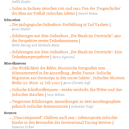
Judith Kessler
Juden in Sachsen zwischen 1781 und 1932: Von der ‚Vorgeschichte‘
der Shoa zur Vielfalt jüdischen Lebens
|
Daniel Ristau
Education
Die pädagogische Onlinekurs-Fortbildung in Yad Vashem
|
Anna Stocker
Erfahrungen mit dem Onlinekurs „Die Shoah im Unterricht“: Aus
der Perspektive zweier Teilnehmerinnen
|
Heike Herzog and Michaela Baetz
Erfahrungen mit dem Onlinekurs „Die Shoah im Unterricht“: Eine
Teilnehmerperspektive
|
Heinz Sigmund
Miscellaneous
Die Wirklichkeit der Bilder. Historische Fotografien vom
Scheunenviertel in der Ausstellung „Berlin Transit. Jüdische
Migranten aus Osteuropa in den 1920er Jahren“, Jüdisches Museum
Berlin (23. März- 15. Juli 2012)
|
Anne-Christin Saß
Jüdische Schriftstellerinnen – wieder entdeckt: Ilse Weber und ihre
jüdischen Märchen
|
Jana Mikota
Vergessene Erfahrungen. Anmerkungen zu zwei Autobiographien
polnisch-jüdischer Kommunisten
|
Sebastian Voigt
Sources
„Unaccompanied“ Children nach 1945 – Lebensspuren jüdischer
Kinder in den Beständen des International Tracing Services
|
Susanne Urban