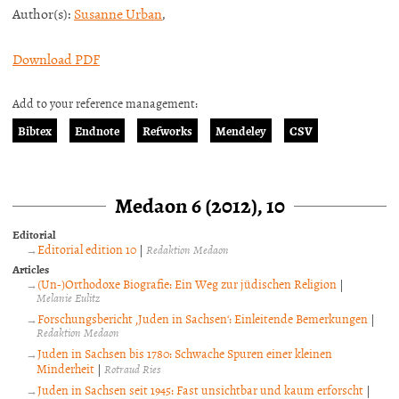
Author(s):
Susanne Urban
,
Download PDF
Add to your reference management:
Bibtex
Endnote
Refworks
Mendeley
CSV
Medaon 6 (2012), 10
Editorial
Editorial edition 10
|
Redaktion Medaon
Articles
(Un-)Orthodoxe Biografie: Ein Weg zur jüdischen Religion
|
Melanie Eulitz
Forschungsbericht ‚Juden in Sachsen‘: Einleitende Bemerkungen
|
Redaktion Medaon
Juden in Sachsen bis 1780: Schwache Spuren einer kleinen
Minderheit
|
Rotraud Ries
Juden in Sachsen seit 1945: Fast unsichtbar und kaum erforscht
|