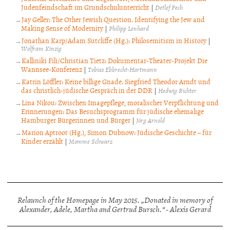
Judenfeindschaft im Grundschulunterricht
|
Detlef Pech
Jay Geller: The Other Jewish Question. Identifying the Jew and
Making Sense of Modernity
|
Philipp Lenhard
Jonathan Karp/Adam Sutcliffe (Hg.): Philosemitism in History
|
Wolfram Kinzig
Kalliniki Fili/Christian Tietz: Dokumentar-Theater-Projekt Die
Wannsee-Konferenz
|
Tobias Ebbrecht-Hartmann
Katrin Löffler: Keine billige Gnade. Siegfried Theodor Arndt und
das christlich-jüdische Gespräch in der DDR
|
Hedwig Richter
Lina Nikou: Zwischen Imagepflege, moralischer Verpflichtung und
Erinnerungen: Das Besuchsprogramm für jüdische ehemalige
Hamburger Bürgerinnen und Bürger
|
Jörg Arnold
Marion Aptroot (Hg.), Simon Dubnow: Jüdische Geschichte – für
Kinder erzählt
|
Momme Schwarz
Relaunch of the Homepage in May 2015. „Donated in memory of
Alexander, Adele, Martha and Gertrud Bursch.“ - Alexis Gerard