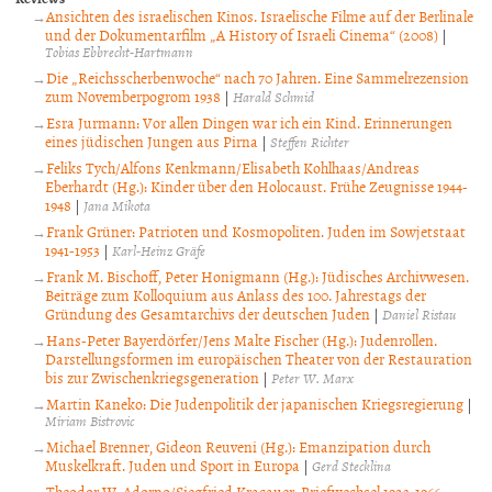
Ansichten des israelischen Kinos. Israelische Filme auf der Berlinale
und der Dokumentarfilm „A History of Israeli Cinema“ (2008)
|
Tobias Ebbrecht-Hartmann
Die „Reichsscherbenwoche“ nach 70 Jahren. Eine Sammelrezension
zum Novemberpogrom 1938
|
Harald Schmid
Esra Jurmann: Vor allen Dingen war ich ein Kind. Erinnerungen
eines jüdischen Jungen aus Pirna
|
Steffen Richter
Feliks Tych/Alfons Kenkmann/Elisabeth Kohlhaas/Andreas
Eberhardt (Hg.): Kinder über den Holocaust. Frühe Zeugnisse 1944-
1948
|
Jana Mikota
Frank Grüner: Patrioten und Kosmopoliten. Juden im Sowjetstaat
1941-1953
|
Karl-Heinz Gräfe
Frank M. Bischoff, Peter Honigmann (Hg.): Jüdisches Archivwesen.
Beiträge zum Kolloquium aus Anlass des 100. Jahrestags der
Gründung des Gesamtarchivs der deutschen Juden
|
Daniel Ristau
Hans-Peter Bayerdörfer/Jens Malte Fischer (Hg.): Judenrollen.
Darstellungsformen im europäischen Theater von der Restauration
bis zur Zwischenkriegsgeneration
|
Peter W. Marx
Martin Kaneko: Die Judenpolitik der japanischen Kriegsregierung
|
Miriam Bistrovic
Michael Brenner, Gideon Reuveni (Hg.): Emanzipation durch
Muskelkraft. Juden und Sport in Europa
|
Gerd Stecklina
Theodor W. Adorno/Siegfried Kracauer: Briefwechsel 1923-1966.