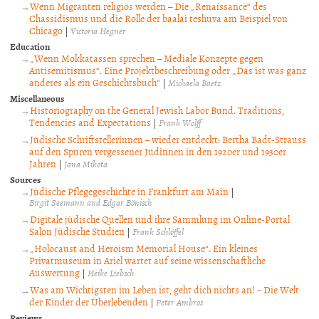
Wenn Migranten religiös werden – Die „Renaissance“ des
Chassidismus und die Rolle der baalai teshuva am Beispiel von
Chicago
|
Victoria Hegner
Education
„Wenn Mokkatassen sprechen – Mediale Konzepte gegen
Antisemitismus“. Eine Projektbeschreibung oder „Das ist was ganz
anderes als ein Geschichtsbuch“
|
Michaela Baetz
Miscellaneous
Historiography on the General Jewish Labor Bund. Traditions,
Tendencies and Expectations
|
Frank Wolff
Jüdische Schriftstellerinnen – wieder entdeckt: Bertha Badt-Strauss
auf den Spuren vergessener Jüdinnen in den 1920er und 1930er
Jahren
|
Jana Mikota
Sources
Jüdische Pflegegeschichte in Frankfurt am Main
|
Birgit Seemann and Edgar Bönisch
Digitale jüdische Quellen und ihre Sammlung im Online-Portal
Salon Jüdische Studien
|
Frank Schlöffel
„Holocaust and Heroism Memorial House“. Ein kleines
Privatmuseum in Ariel wartet auf seine wissenschaftliche
Auswertung
|
Heike Liebsch
Was am Wichtigsten im Leben ist, geht dich nichts an! – Die Welt
der Kinder der Überlebenden
|
Peter Ambros
Reviews