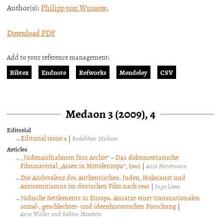
Author(s):
Philipp von Wussow
,
Download PDF
Add to your reference management:
Bibtex
Endnote
Refworks
Mendeley
CSV
Medaon 3 (2009), 4
Editorial
Editorial issue 4
|
Redaktion Medaon
Articles
„Judenaufnahmen fürs Archiv“ – Das dokumentarische
Filmmaterial „Asien in Mitteleuropa“, 1942
|
Anja Horstmann
Die Ambivalenz des Authentischen. Juden, Holocaust und
Antisemitismus im deutschen Film nach 1945
|
Ingo Loose
Jüdische Settlements in Europa. Ansätze einer transnationalen
sozial-, geschlechter- und ideenhistorischen Forschung
|
Anja Waller and Sabine Haustein