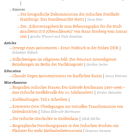
|
Sources
Die fotografische Dokumentation der jüdischen Friedhöfe
Hamburgs. Das Familienarchiv Hertz
|
Jonas Stier
Der „Erläuterungsbericht zum Bebauungsplan für die Stadt
Auschwitz O/S [Oberschlesien]“ von Hans Stosberg vom Januar
1943
|
Annika Wienert and Niels Gutschow
Articles
Irrwege eines Antisemiten – Ernst Niekisch in der frühen DDR
|
Sebastian Elsbach
Stillschweigen im religiösen Feld. Der Neustart interreligiöser
Beziehungen im Berlin der Nachkriegszeit
|
Gerdien Jonker
Education
Chasak! Gegen Antisemitismus im ländlichen Raum
|
Janna Petersen
Miscellaneous
Biografien jüdischer Frauen: Eva Gabriele Reichmann (1897–1998) –
eine jüdische Intellektuelle des 20. Jahrhunderts
|
Kirsten Heinsohn
Einblendungen. Teil 3: Schreiben
|
Erweiterte Orte: Überlegungen zur virtuellen Transformation von
Gedenkstätten
|
Tobias Ebbrecht-Hartmann
Die jüdische Geschichte in Großenhain
|
Jakob Görlitz
Biographische Forschungspraxis in den Jüdischen Studien: ein
Plädoyer für mehr Methodenbewusstsein
|
Grażyna Jurewicz