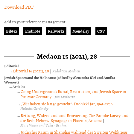
Download PDF
Add to your reference management:
Bibtex
Endnote
Refworks
Mendeley
CSV
Medaon 15 (2021), 28
Editorial
Editorial 16 (2021), 28
|
Redaktion Medaon
Jewish Spaces and the Holocaust (edited by Alexandra Klei and Annika
Wienert)
Articles
Going Underground: Burial, Restitution, and Jewish Space in
Postwar Germany
|
Jan Lambertz
„Wir haben sie lange gesucht“: Drobizki Jar, 1941–2016
|
Natasha Gordinsky
Rettung, Widerstand und Erneuerung. Die Familie Loewy und
die Beth-Hebrew-Synagoge in Phoenix, Arizona
|
Marc Vance and Volker Benkert
Jüdischer Raum in Shanghai während des Zweiten Weltkriegs