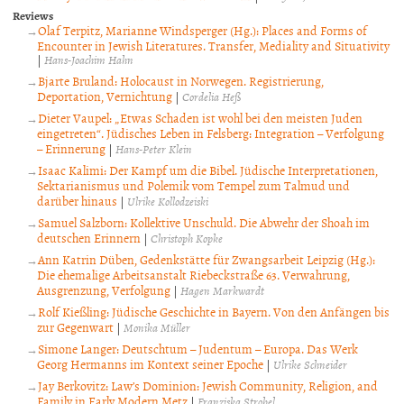
Reviews
Olaf Terpitz, Marianne Windsperger (Hg.): Places and Forms of
Encounter in Jewish Literatures. Transfer, Mediality and Situativity
|
Hans-Joachim Hahn
Bjarte Bruland: Holocaust in Norwegen. Registrierung,
Deportation, Vernichtung
|
Cordelia Heß
Dieter Vaupel: „Etwas Schaden ist wohl bei den meisten Juden
eingetreten“. Jüdisches Leben in Felsberg: Integration – Verfolgung
– Erinnerung
|
Hans-Peter Klein
Isaac Kalimi: Der Kampf um die Bibel. Jüdische Interpretationen,
Sektarianismus und Polemik vom Tempel zum Talmud und
darüber hinaus
|
Ulrike Kollodzeiski
Samuel Salzborn: Kollektive Unschuld. Die Abwehr der Shoah im
deutschen Erinnern
|
Christoph Kopke
Ann Katrin Düben, Gedenkstätte für Zwangsarbeit Leipzig (Hg.):
Die ehemalige Arbeitsanstalt Riebeckstraße 63. Verwahrung,
Ausgrenzung, Verfolgung
|
Hagen Markwardt
Rolf Kießling: Jüdische Geschichte in Bayern. Von den Anfängen bis
zur Gegenwart
|
Monika Müller
Simone Langer: Deutschtum – Judentum – Europa. Das Werk
Georg Hermanns im Kontext seiner Epoche
|
Ulrike Schneider
Jay Berkovitz: Law’s Dominion: Jewish Community, Religion, and
Family in Early Modern Metz
|
Franziska Strobel