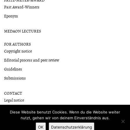
Past Award-Winners
Eponym
MEDAON LECTURES
FOR AUTHORS
Copyright notice
Editorial process and peer review
Guidelines
Submissions
CONTACT
Legal notice
Newsletter
Diese Website benutzt Cookies. Wenn du die Website weiter
nutzt, gehen wir von deinem Einverständnis aus.
OK
Datenschutzerklärung
Proudly powered by WordPress