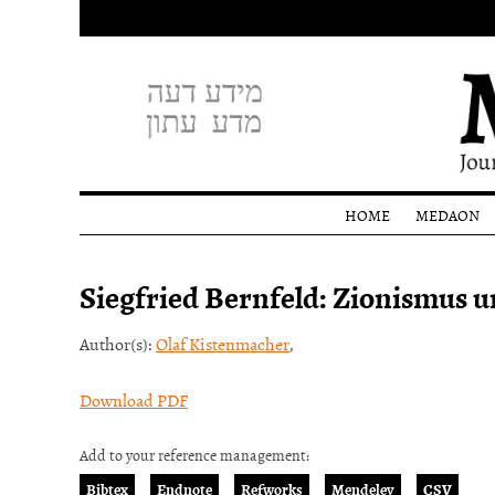
HOME
MEDAON
Profile
Siegfried Bernfeld: Zionismus 
Editoria
staff
Donati
Author(s):
Olaf Kistenmacher
,
Download PDF
Add to your reference management:
Bibtex
Endnote
Refworks
Mendeley
CSV