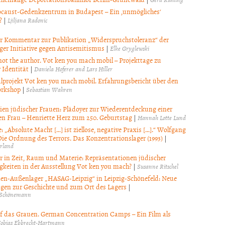
caust-Gedenkzentrum in Budapest – Ein ‚unmögliches‘
?
|
Ljiljana Radonic
er Kommentar zur Publikation „Widerspruchstoleranz“ der
ger Initiative gegen Antisemitismus
|
Elke Gryglewski
not the author. Vot ken you mach mobil – Projekttage zu
 Identität
|
Daniela Hoferer and Lars Hiller
lprojekt Vot ken you mach mobil. Erfahrungsbericht über den
rkshop
|
Sebastian Wahren
ien jüdischer Frauen: Plädoyer zur Wiederentdeckung einer
n Frau – Henriette Herz zum 250. Geburtstag
|
Hannah Lotte Lund
: „Absolute Macht […] ist ziellose, negative Praxis […].“ Wolfgang
Die Ordnung des Terrors. Das Konzentrationslager (1993)
|
rland
r in Zeit, Raum und Materie: Repräsentationen jüdischer
gkeiten in der Ausstellung Vot ken you mach?
|
Susanne Ritschel
en-Außenlager „HASAG-Leipzig“ in Leipzig-Schönefeld: Neue
gen zur Geschichte und zum Ort des Lagers
|
 Schönemann
uf das Grauen. German Concentration Camps – Ein Film als
obias Ebbrecht-Hartmann