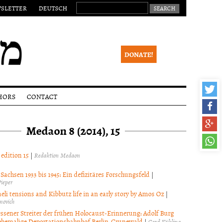
SEARCH FOR:
SLETTER
DEUTSCH
DONATE!
HORS
CONTACT
ssions
Legal
notice
Medaon 8 (2014), 15
lines
Newsletter
ial
ss
 edition 15
|
Redaktion Medaon
eer
ew
Sachsen 1933 bis 1945: Ein defizitäres Forschungsfeld
|
Pieper
ight
ce
eli tensions and Kibbutz life in an early story by Amos Oz
|
movich
essener Streiter der frühen Holocaust-Erinnerung: Adolf Burg
ehemalige Deportationsbahnhof Berlin-Grunewald
|
Gerd Kühling