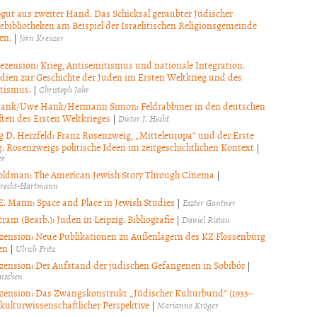
ut aus zweiter Hand. Das Schicksal geraubter Jüdischer
bibliotheken am Beispiel der Israelitischen Religionsgemeinde
en.
|
Jörn Kreuzer
zension: Krieg, Antisemitismus und nationale Integration.
dien zur Geschichte der Juden im Ersten Weltkrieg und des
tismus.
|
Christoph Jahr
Hank/Uwe Hank/Hermann Simon: Feldrabbiner in den deutschen
ften des Ersten Weltkrieges
|
Dieter J. Hecht
 D. Herzfeld: Franz Rosenzweig, „Mitteleuropa“ und der Erste
. Rosenzweigs politische Ideen im zeitgeschichtlichen Kontext
|
er
Goldman: The American Jewish Story Through Cinema
|
brecht-Hartmann
E. Mann: Space and Place in Jewish Studies
|
Eszter Gantner
tram (Bearb.): Juden in Leipzig. Bibliografie
|
Daniel Ristau
zension: Neue Publikationen zu Außenlagern des KZ Flossenbürg
en
|
Ulrich Fritz
zension: Der Aufstand der jüdischen Gefangenen in Sobibór
|
änschen
zension: Das Zwangskonstrukt „Jüdischer Kulturbund“ (1933–
 kulturwissenschaftlicher Perspektive
|
Marianne Kröger