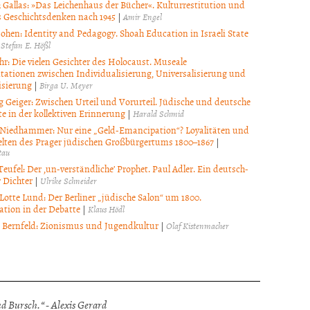
h Gallas: »Das Leichenhaus der Bücher«. Kulturrestitution und
s Geschichtsdenken nach 1945
|
Amir Engel
Cohen: Identity and Pedagogy. Shoah Education in Israeli State
|
Stefan E. Hößl
hr: Die vielen Gesichter des Holocaust. Museale
tationen zwischen Individualisierung, Universalisierung und
isierung
|
Birga U. Meyer
 Geiger: Zwischen Urteil und Vorurteil. Jüdische und deutsche
e in der kollektiven Erinnerung
|
Harald Schmid
Niedhammer: Nur eine „Geld-Emancipation“? Loyalitäten und
lten des Prager jüdischen Großbürgertums 1800–1867
|
tau
eufel: Der ‚un-verständliche’ Prophet. Paul Adler. Ein deutsch-
 Dichter
|
Ulrike Schneider
otte Lund: Der Berliner „jüdische Salon“ um 1800.
tion in der Debatte
|
Klaus Hödl
d Bernfeld: Zionismus und Jugendkultur
|
Olaf Kistenmacher
 Bursch.“ - Alexis Gerard