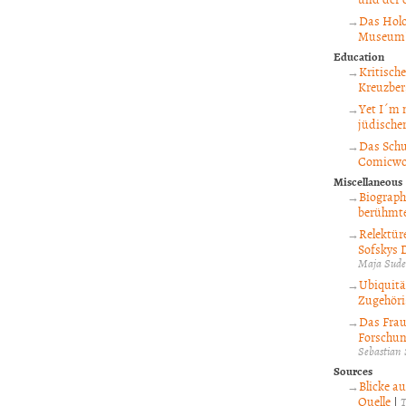
Das Holo
Museum
Education
Kritisch
Kreuzber
Yet I´m 
jüdischer
Das Schu
Comicwo
Miscellaneous
Biograph
berühmte
Relektüre
Sofskys 
Maja Sude
Ubiquitä
Zugehöri
Das Frau
Forschun
Sebastian
Sources
Blicke a
Quelle
|
T