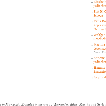
Elisabet
jüdische
Erik H. 
Schools
Katja Kö
Repräsen
National
Wolfgang
Geschicht
Martina 
Lebenswe
Daniel Ris
Annette T
jüdischer
Hannah L
Emanzipa
Siegfrie
 in May 2015. „Donated in memory of Alexander, Adele, Martha and Gertrud