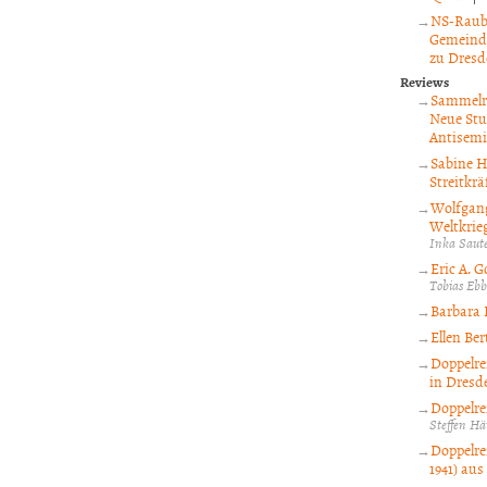
NS-Raubg
Gemeinde
zu Dresd
Reviews
Sammelre
Neue Stu
Antisemi
Sabine 
Streitkrä
Wolfgang
Weltkrieg
Inka Saut
Eric A. 
Tobias Eb
Barbara 
Ellen Ber
Doppelre
in Dresd
Doppelre
Steffen H
Doppelre
1941) aus