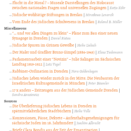
Flucht in die Moral ? – Museale Darstellungen des Holocaust
zwischen nationalen Fragen und universellen Zugängen
|
Katja Köhr
Jüdische wohltätige Stiftungen in Breslau
|
Mirosława Lenarcik
Vom Ende des jüdischen Schulwesens in Breslau
|
Roland B. Müller
Miscellaneous
“… und vor allen Dingen zu klein” – Pläne zum Bau einer neuen
Synagoge in Dresden
|
Daniel Ristau
Jüdische Spuren im Grünen Gewölbe
|
Heike Liebsch
Der Maler und Grafiker Bruno Gimpel (1886-1943)
|
Klaus Tiedemann
Parlamentsarbeit einer “Novizin” – Julie Salinger im Sächsischen
Landtag 1919-1922
|
Lutz Vogel
Rabbiner-Ordination in Dresden
|
Nora Goldenbogen
Jüdisches Leben wieder zurück in der Mitte. Die Neubauten der
Israelitischen Kultusgemeinde in München
|
Peter Bäumler
17 x anders – Zeitzeugen aus der Jüdischen Gemeinde Dresden
|
Sandra Anusiewicz
Sources
Die Überlieferung jüdischen Lebens in Dresden in
spätmittelalterlichen Stadtbüchern
|
Heike Volle
Konzessionen, Pässe, Dekrete – Aufenthaltsgenehmigungen für
sächsische Juden im 18. Jahrhundert
|
Joachim Albrecht
Briefe Clara Bondis aus der Zeit der Emanzipation
|