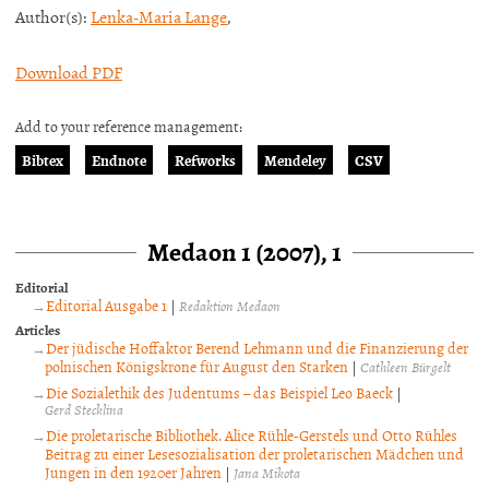
Author(s):
Lenka-Maria Lange
,
Download PDF
Add to your reference management:
Bibtex
Endnote
Refworks
Mendeley
CSV
Medaon 1 (2007), 1
Editorial
Editorial Ausgabe 1
|
Redaktion Medaon
Articles
Der jüdische Hoffaktor Berend Lehmann und die Finanzierung der
polnischen Königskrone für August den Starken
|
Cathleen Bürgelt
Die Sozialethik des Judentums – das Beispiel Leo Baeck
|
Gerd Stecklina
Die proletarische Bibliothek. Alice Rühle-Gerstels und Otto Rühles
Beitrag zu einer Lesesozialisation der proletarischen Mädchen und
Jungen in den 1920er Jahren
|
Jana Mikota