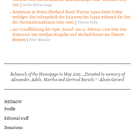
1933
|
Lenka-Maria Lange
Rezension zu Heinz Eberhard Maul: Warum Japan keine Juden
verfolgte. Die Judenpolitik des Kaiserreiches Japan während der Zeit
des Nationalsozialismus (1933-1945)
|
Thomas Fache
zur Uraufführung der Oper „Raoul“ am 21. Februar 2008 über den
Holocaust von Gershon Kingsley und Michael Kunze am Theater
Bremen
|
Peter Bäumler
Relaunch of the Homepage in May 2015. „Donated in memory of
Alexander, Adele, Martha and Gertrud Bursch.“ - Alexis Gerard
MEDAON
Profile
Editorial staff
Donations