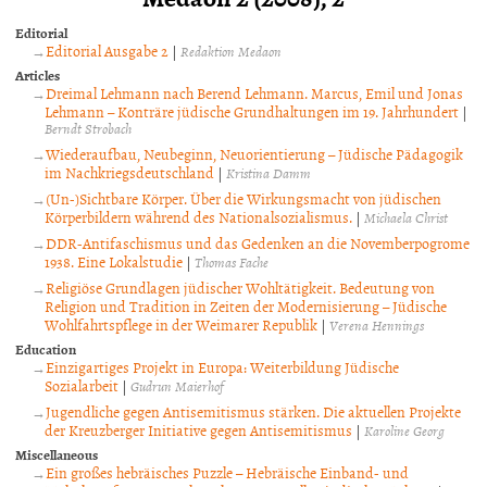
Editorial
Editorial Ausgabe 2
|
Redaktion Medaon
Articles
Dreimal Lehmann nach Berend Lehmann. Marcus, Emil und Jonas
Lehmann – Konträre jüdische Grundhaltungen im 19. Jahrhundert
|
Berndt Strobach
Wiederaufbau, Neubeginn, Neuorientierung – Jüdische Pädagogik
im Nachkriegsdeutschland
|
Kristina Damm
(Un-)Sichtbare Körper. Über die Wirkungsmacht von jüdischen
Körperbildern während des Nationalsozialismus.
|
Michaela Christ
DDR-Antifaschismus und das Gedenken an die Novemberpogrome
1938. Eine Lokalstudie
|
Thomas Fache
Religiöse Grundlagen jüdischer Wohltätigkeit. Bedeutung von
Religion und Tradition in Zeiten der Modernisierung – Jüdische
Wohlfahrtspflege in der Weimarer Republik
|
Verena Hennings
Education
Einzigartiges Projekt in Europa: Weiterbildung Jüdische
Sozialarbeit
|
Gudrun Maierhof
Jugendliche gegen Antisemitismus stärken. Die aktuellen Projekte
der Kreuzberger Initiative gegen Antisemitismus
|
Karoline Georg
Miscellaneous
Ein großes hebräisches Puzzle – Hebräische Einband- und