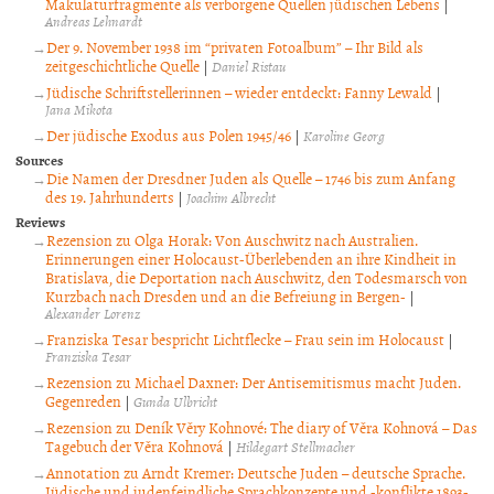
Makulaturfragmente als verborgene Quellen jüdischen Lebens
|
Andreas Lehnardt
Der 9. November 1938 im “privaten Fotoalbum” – Ihr Bild als
zeitgeschichtliche Quelle
|
Daniel Ristau
Jüdische Schriftstellerinnen – wieder entdeckt: Fanny Lewald
|
Jana Mikota
Der jüdische Exodus aus Polen 1945/46
|
Karoline Georg
Sources
Die Namen der Dresdner Juden als Quelle – 1746 bis zum Anfang
des 19. Jahrhunderts
|
Joachim Albrecht
Reviews
Rezension zu Olga Horak: Von Auschwitz nach Australien.
Erinnerungen einer Holocaust-Überlebenden an ihre Kindheit in
Bratislava, die Deportation nach Auschwitz, den Todesmarsch von
Kurzbach nach Dresden und an die Befreiung in Bergen-
|
Alexander Lorenz
Franziska Tesar bespricht Lichtflecke – Frau sein im Holocaust
|
Franziska Tesar
Rezension zu Michael Daxner: Der Antisemitismus macht Juden.
Gegenreden
|
Gunda Ulbricht
Rezension zu Deník Věry Kohnové: The diary of Věra Kohnová – Das
Tagebuch der Věra Kohnová
|
Hildegart Stellmacher
Annotation zu Arndt Kremer: Deutsche Juden – deutsche Sprache.
Jüdische und judenfeindliche Sprachkonzepte und -konflikte 1893-