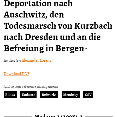
Deportation nach
Auschwitz, den
Todesmarsch von Kurzbach
nach Dresden und an die
Befreiung in Bergen-
Author(s):
Alexander Lorenz
,
Download PDF
Add to your reference management:
Bibtex
Endnote
Refworks
Mendeley
CSV
Medaon 2 (2008), 2