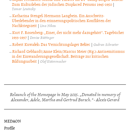
Zum Kulturleben der jüdischen Displaced Persons 1945-1950
|
Tamar Lewinsky
Katharina Stengel: Hermann Langbein. Ein Auschwitz-
Überlebender in den erinnerungspolitischen Konflikten der
Nachkriegszeit
|
Lina Nikou
Kurt F. Rosenberg: „Einer, der nicht mehr dazugehört“. Tagebücher
1933-1937
|
Denise Rüttinger
Robert Kuwałek: Das Vernichtungslager Bełżec
|
Gudrun Schroeter
Richard Gebhardt/Anne Klein/Marcus Meier (Hg.): Antisemitismus
in der Einwanderungsgesellschaft. Beiträge zur kritischen
Bildungsarbeit
|
Olaf Kistenmacher
Relaunch of the Homepage in May 2015. „Donated in memory of
Alexander, Adele, Martha and Gertrud Bursch.“ - Alexis Gerard
MEDAON
Profile