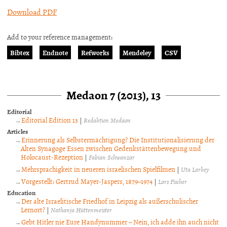
Download PDF
Add to your reference management:
Bibtex
Endnote
Refworks
Mendeley
CSV
Medaon 7 (2013), 13
Editorial
Editorial Edition 13
|
Redaktion Medaon
Articles
Erinnerung als Selbstermächtigung? Die Institutionalisierung der
Alten Synagoge Essen zwischen Gedenkstättenbewegung und
Holocaust-Rezeption
|
Fabian Schwanzar
Mehrsprachigkeit in neueren israelischen Spielfilmen
|
Uta Larkey
Vorgestellt: Gertrud Mayer-Jaspers, 1879–1974
|
Lars Fischer
Education
Der alte Israelitische Friedhof in Leipzig als außerschulischer
Lernort?
|
Nathanja Hüttenmeister
Gebt Hitler nie Eure Handynummer – Nein, ich adde ihn auch nicht