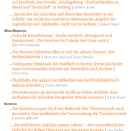
auf Facebook. Das Projekt „Ortsbegehung – Stadtrecherchen zu
Shoah und Täterschaft“ in Freiberg
|
Kathrin Krahl
„Geschichte der jüdischen und deutschen Minderheit in der
UdSSR“: ein nützliches modulares elektronisches Angebot für
Jugendliche und Lehrkräfte – nicht nur in Sachsen.
|
Robert Maier
Miscellaneous
Jüdische Künstlerinnen – wieder entdeckt: Avantgarde und
Reminiszenz – Die Facetten der Valeska Gert (1892-1978)
|
Elke-Vera Kotowski
Das Reserve-Polizeibataillon 67 und die ‚Aktion Zamość‘. Ein
Recherchebericht
|
Hermann Spix and Klaus Dönecke
Unbequeme Denkmale: KZ-Friedhöfe in Bayern. Kurze Geschichte
einer institutionellen Odyssee mit Seitenblick nach Sachsen
|
Ulrich Fritz
Fluchthilfe: Der Ankauf der Bibliothek von Karl Wolfskehl durch
Salman Schocken
|
Tomke Hinrichs
Fotodokumente als historische Quelle in Online-Archiven. Eine
Aufnahme des jüdischen Fotografen Mendel Grosman
|
Tanja Kinzel
Sources
Der Kindertransport Dn/b von Białystok über Theresienstadt nach
Auschwitz: Eine quellenkritische Untersuchung der Transportstärke
|
Joachim Albrecht
„Die wohl letzten Gedichte meines Lebens“ – drei unveröffentlichte
Gedichte für Robert Oboussier von Margarete Susman
|
Lars Fischer