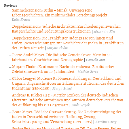
Reviews
Sammelrezension: Berlin – Minsk. Unvergessene
Lebensgeschichten. Ein multimediales Forschungsprojekt
|
Katja Krause
Doppelrezension: Jüdische Architektur. Zuschreibungen zwischen
Baugeschichte und Bedeutungskonstruktionen
|
Alexandra Klei
Doppelrezension: Die Frankfurter Judengasse von innen und
außen. Neuerscheinungen zur Geschichte der Juden in Frankfurt in
der Frühen Neuzeit
|
Mirjam Thulin
Pierre-André Meyer: Die jüdische Gemeinde von Metz im 18.
Jahrhundert. Geschichte und Demographie
|
Cornelia Aust
Mirjam Thulin: Kaufmanns Nachrichtendienst. Ein jüdisches
Gelehrtennetzwerk im 19. Jahrhundert
|
Mathias Berek
Gábor Lengyel: Moderne Rabbinerausbildung in Deutschland und
Ungarn. Ungarische Hörer an Bildungsinstitutionen des deutschen
Judentums (1854-1938)
|
Margit Schad
Andreas B. Kilcher (Hg.): Metzler Lexikon der deutsch-jüdischen
Literatur. Jüdische Autorinnen und Autoren deutscher Sprache von
der Aufklärung bis zur Gegenwart
|
Paula Wójcik
Beate Meyer: Tödliche Gratwanderung. Die Reichsvereinigung der
Juden in Deutschland zwischen Hoffnung, Zwang,
Selbstbehauptung und Verstrickung (1939 – 1945)
|
Karoline Georg
Sophie Fetthauer: Musik und Theater im DP-Camp Bergen-Belsen.