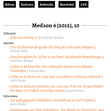
Bibtex
Endnote
Refworks
Mendeley
CSV
Medaon 6 (2012), 10
Editorial
Editorial edition 10
|
Redaktion Medaon
Articles
(Un-)Orthodoxe Biografie: Ein Weg zur jüdischen Religion
|
Melanie Eulitz
Forschungsbericht ‚Juden in Sachsen‘: Einleitende Bemerkungen
|
Redaktion Medaon
Juden in Sachsen bis 1780: Schwache Spuren einer kleinen
Minderheit
|
Rotraud Ries
Juden in Sachsen seit 1945: Fast unsichtbar und kaum erforscht
|
Judith Kessler
Juden in Sachsen zwischen 1781 und 1932: Von der ‚Vorgeschichte‘
der Shoa zur Vielfalt jüdischen Lebens
|
Daniel Ristau
Education
Die pädagogische Onlinekurs-Fortbildung in Yad Vashem
|
Anna Stocker
Erfahrungen mit dem Onlinekurs „Die Shoah im Unterricht“: Aus