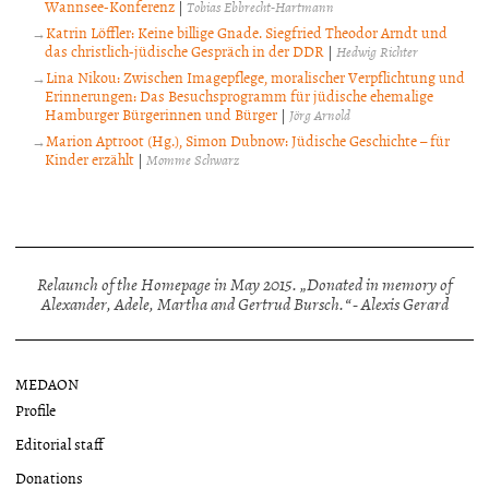
Wannsee-Konferenz
|
Tobias Ebbrecht-Hartmann
Katrin Löffler: Keine billige Gnade. Siegfried Theodor Arndt und
das christlich-jüdische Gespräch in der DDR
|
Hedwig Richter
Lina Nikou: Zwischen Imagepflege, moralischer Verpflichtung und
Erinnerungen: Das Besuchsprogramm für jüdische ehemalige
Hamburger Bürgerinnen und Bürger
|
Jörg Arnold
Marion Aptroot (Hg.), Simon Dubnow: Jüdische Geschichte – für
Kinder erzählt
|
Momme Schwarz
Relaunch of the Homepage in May 2015. „Donated in memory of
Alexander, Adele, Martha and Gertrud Bursch.“ - Alexis Gerard
MEDAON
Profile
Editorial staff
Donations