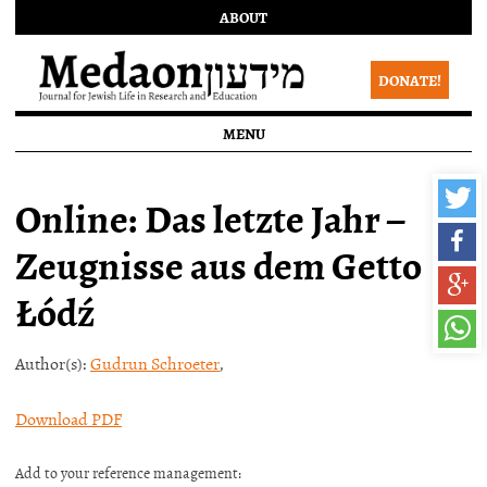
ABOUT
DONATE!
MENU
Online: Das letzte Jahr –
Zeugnisse aus dem Getto
Łódź
Author(s):
Gudrun Schroeter
,
Download PDF
Add to your reference management: