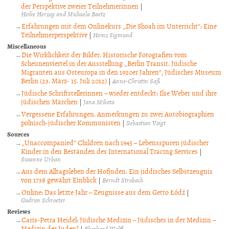
der Perspektive zweier Teilnehmerinnen
|
Heike Herzog and Michaela Baetz
Erfahrungen mit dem Onlinekurs „Die Shoah im Unterricht“: Eine
Teilnehmerperspektive
|
Heinz Sigmund
Miscellaneous
Die Wirklichkeit der Bilder. Historische Fotografien vom
Scheunenviertel in der Ausstellung „Berlin Transit. Jüdische
Migranten aus Osteuropa in den 1920er Jahren“, Jüdisches Museum
Berlin (23. März- 15. Juli 2012)
|
Anne-Christin Saß
Jüdische Schriftstellerinnen – wieder entdeckt: Ilse Weber und ihre
jüdischen Märchen
|
Jana Mikota
Vergessene Erfahrungen. Anmerkungen zu zwei Autobiographien
polnisch-jüdischer Kommunisten
|
Sebastian Voigt
Sources
„Unaccompanied“ Children nach 1945 – Lebensspuren jüdischer
Kinder in den Beständen des International Tracing Services
|
Susanne Urban
Aus dem Alltagsleben der Hofjuden. Ein jiddisches Selbstzeugnis
von 1738 gewährt Einblick
|
Berndt Strobach
Online: Das letzte Jahr – Zeugnisse aus dem Getto Łódź
|
Gudrun Schroeter
Reviews
Caris-Petra Heidel: Jüdische Medizin – Jüdisches in der Medizin –
Medizin der Juden?
|
Eberhard Wolff