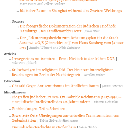
Marc Vance and Volker Benkert
Jüdischer Raum in Shanghai während des Zweiten Weltkriegs
|
Sources
Die fotografische Dokumentation der jüdischen Friedhöfe
Hamburgs. Das Familienarchiv Hertz
|
Jonas Stier
Der „Erläuterungsbericht zum Bebauungsplan für die Stadt
Auschwitz O/S [Oberschlesien]“ von Hans Stosberg vom Januar
1943
|
Annika Wienert and Niels Gutschow
Articles
Irrwege eines Antisemiten – Ernst Niekisch in der frühen DDR
|
Sebastian Elsbach
Stillschweigen im religiösen Feld. Der Neustart interreligiöser
Beziehungen im Berlin der Nachkriegszeit
|
Gerdien Jonker
Education
Chasak! Gegen Antisemitismus im ländlichen Raum
|
Janna Petersen
Miscellaneous
Biografien jüdischer Frauen: Eva Gabriele Reichmann (1897–1998) –
eine jüdische Intellektuelle des 20. Jahrhunderts
|
Kirsten Heinsohn
Einblendungen. Teil 3: Schreiben
|
Erweiterte Orte: Überlegungen zur virtuellen Transformation von
Gedenkstätten
|
Tobias Ebbrecht-Hartmann
Die jüdische Geschichte in Großenhain
|
Jakob Görlitz