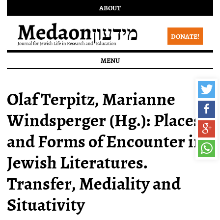
ABOUT
DONATE!
MENU
Olaf Terpitz, Marianne
Windsperger (Hg.): Places
and Forms of Encounter in
Jewish Literatures.
Transfer, Mediality and
Situativity