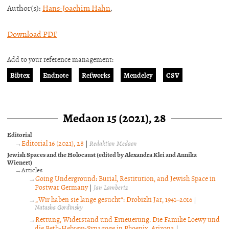
Author(s):
Hans-Joachim Hahn
,
Download PDF
Add to your reference management:
Bibtex
Endnote
Refworks
Mendeley
CSV
Medaon 15 (2021), 28
Editorial
Editorial 16 (2021), 28
|
Redaktion Medaon
Jewish Spaces and the Holocaust (edited by Alexandra Klei and Annika
Wienert)
Articles
Going Underground: Burial, Restitution, and Jewish Space in
Postwar Germany
|
Jan Lambertz
„Wir haben sie lange gesucht“: Drobizki Jar, 1941–2016
|
Natasha Gordinsky
Rettung, Widerstand und Erneuerung. Die Familie Loewy und
die Beth-Hebrew-Synagoge in Phoenix, Arizona
|