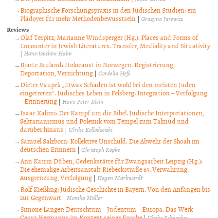
Biographische Forschungspraxis in den Jüdischen Studien: ein
Plädoyer für mehr Methodenbewusstsein
|
Grażyna Jurewicz
Reviews
Olaf Terpitz, Marianne Windsperger (Hg.): Places and Forms of
Encounter in Jewish Literatures. Transfer, Mediality and Situativity
|
Hans-Joachim Hahn
Bjarte Bruland: Holocaust in Norwegen. Registrierung,
Deportation, Vernichtung
|
Cordelia Heß
Dieter Vaupel: „Etwas Schaden ist wohl bei den meisten Juden
eingetreten“. Jüdisches Leben in Felsberg: Integration – Verfolgung
– Erinnerung
|
Hans-Peter Klein
Isaac Kalimi: Der Kampf um die Bibel. Jüdische Interpretationen,
Sektarianismus und Polemik vom Tempel zum Talmud und
darüber hinaus
|
Ulrike Kollodzeiski
Samuel Salzborn: Kollektive Unschuld. Die Abwehr der Shoah im
deutschen Erinnern
|
Christoph Kopke
Ann Katrin Düben, Gedenkstätte für Zwangsarbeit Leipzig (Hg.):
Die ehemalige Arbeitsanstalt Riebeckstraße 63. Verwahrung,
Ausgrenzung, Verfolgung
|
Hagen Markwardt
Rolf Kießling: Jüdische Geschichte in Bayern. Von den Anfängen bis
zur Gegenwart
|
Monika Müller
Simone Langer: Deutschtum – Judentum – Europa. Das Werk
Georg Hermanns im Kontext seiner Epoche
|
Ulrike Schneider