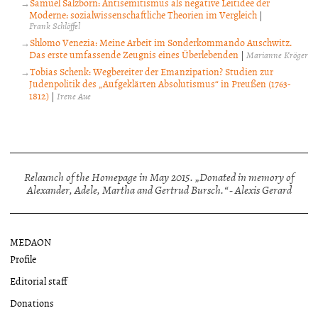
Samuel Salzborn: Antisemitismus als negative Leitidee der
Moderne: sozialwissenschaftliche Theorien im Vergleich
|
Frank Schlöffel
Shlomo Venezia: Meine Arbeit im Sonderkommando Auschwitz.
Das erste umfassende Zeugnis eines Überlebenden
|
Marianne Kröger
Tobias Schenk: Wegbereiter der Emanzipation? Studien zur
Judenpolitik des „Aufgeklärten Absolutismus“ in Preußen (1763-
1812)
|
Irene Aue
Relaunch of the Homepage in May 2015. „Donated in memory of
Alexander, Adele, Martha and Gertrud Bursch.“ - Alexis Gerard
MEDAON
Profile
Editorial staff
Donations