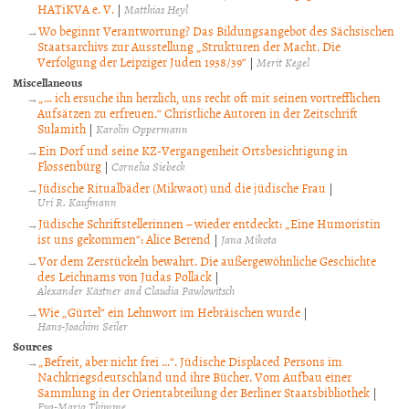
HATiKVA e. V.
|
Matthias Heyl
Wo beginnt Verantwortung? Das Bildungsangebot des Sächsischen
Staatsarchivs zur Ausstellung „Strukturen der Macht. Die
Verfolgung der Leipziger Juden 1938/39“
|
Merit Kegel
Miscellaneous
„… ich ersuche ihn herzlich, uns recht oft mit seinen vortrefflichen
Aufsätzen zu erfreuen.“ Christliche Autoren in der Zeitschrift
Sulamith
|
Karolin Oppermann
Ein Dorf und seine KZ-Vergangenheit Ortsbesichtigung in
Flossenbürg
|
Cornelia Siebeck
Jüdische Ritualbäder (Mikwaot) und die jüdische Frau
|
Uri R. Kaufmann
Jüdische Schriftstellerinnen – wieder entdeckt: „Eine Humoristin
ist uns gekommen“: Alice Berend
|
Jana Mikota
Vor dem Zerstückeln bewahrt. Die außergewöhnliche Geschichte
des Leichnams von Judas Pollack
|
Alexander Kästner and Claudia Pawlowitsch
Wie „Gürtel“ ein Lehnwort im Hebräischen wurde
|
Hans-Joachim Seiler
Sources
„Befreit, aber nicht frei …“. Jüdische Displaced Persons im
Nachkriegsdeutschland und ihre Bücher. Vom Aufbau einer
Sammlung in der Orientabteilung der Berliner Staatsbibliothek
|
Eva-Maria Thimme