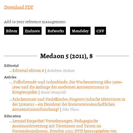
Download PDF
Add to your reference management:
Bibtex
Endnote
Refworks
Mendeley
CSV
Medaon 5 (2011), 8
Editorial
Editorial edition 8
|
Redaktion Medaon
Articles
‚Volksfreunde‘ und Judenfeinde. Die Wochenzeitung Głos (1886–
1894) und die Anfänge des modernen Antisemitismus in
Kongresspolen
|
Maciej Moszyński
Falschmünzer und Findelkinder: Fingierte jüdische Identitäten in
der Literatur – ein Desiderat der literaturwissenschaftlichen
Antisemitismusforschung?
|
Nike Thurn
Education
Lernziel Empathie? Vernehmungen. Pädagogische
Auseinandersetzung mit Täterinnen und Tätern im
Nationalsozialismus. Dresden 2010, DVD herausgegeben von