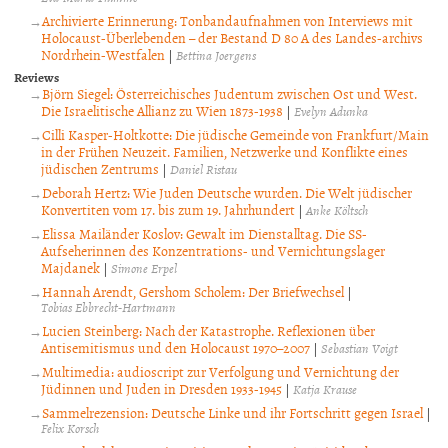
Archivierte Erinnerung: Tonbandaufnahmen von Interviews mit
Holocaust-Überlebenden – der Bestand D 80 A des Landes-archivs
Nordrhein-Westfalen
|
Bettina Joergens
Reviews
Björn Siegel: Österreichisches Judentum zwischen Ost und West.
Die Israelitische Allianz zu Wien 1873-1938
|
Evelyn Adunka
Cilli Kasper-Holtkotte: Die jüdische Gemeinde von Frankfurt/Main
in der Frühen Neuzeit. Familien, Netzwerke und Konflikte eines
jüdischen Zentrums
|
Daniel Ristau
Deborah Hertz: Wie Juden Deutsche wurden. Die Welt jüdischer
Konvertiten vom 17. bis zum 19. Jahrhundert
|
Anke Költsch
Elissa Mailänder Koslov: Gewalt im Dienstalltag. Die SS-
Aufseherinnen des Konzentrations- und Vernichtungslager
Majdanek
|
Simone Erpel
Hannah Arendt, Gershom Scholem: Der Briefwechsel
|
Tobias Ebbrecht-Hartmann
Lucien Steinberg: Nach der Katastrophe. Reflexionen über
Antisemitismus und den Holocaust 1970–2007
|
Sebastian Voigt
Multimedia: audioscript zur Verfolgung und Vernichtung der
Jüdinnen und Juden in Dresden 1933-1945
|
Katja Krause
Sammelrezension: Deutsche Linke und ihr Fortschritt gegen Israel
|
Felix Korsch