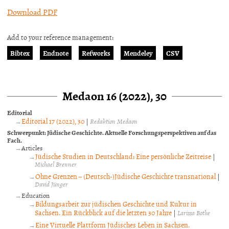
Download PDF
Add to your reference management:
Bibtex
Endnote
Refworks
Mendeley
CSV
Medaon 16 (2022), 30
Editorial
Editorial 17 (2022), 30
|
Redaktion Medaon
Schwerpunkt: Jüdische Geschichte. Aktuelle Forschungsperspektiven auf das
Fach.
Articles
Jüdische Studien in Deutschland: Eine persönliche Zeitreise
|
Michael Brenner
Ohne Grenzen – (Deutsch-)Jüdische Geschichte transnational
|
David Jünger
Education
Bildungsarbeit zur jüdischen Geschichte und Kultur in
Sachsen. Ein Rückblick auf die letzten 30 Jahre
|
Larissa Bothe
Eine Virtuelle Plattform Jüdisches Leben in Sachsen.