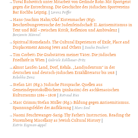
Yuval Rubovitch unter Mitarbeit von Gerlinde Rohr: Mit Sportgeist
gegen die Entrechtung. Die Geschichte des jüdischen Sportvereins
Bar Kochba Leipzig.
|
Lorenz Peiffer
Hans-Joachim Hahn/Olaf Kistenmacher (Hg):
Beschreibungsversuche der Judenfeindschaft II. Antisemitismus in
Text und Bild – zwischen Kritik, Reflexion und Ambivalenz
|
Benjamin Männel
Spiritual Homelands. The Cultural Experiences of Exile, Place and
Displacement Among Jews and Others
|
Sascha Feuchert
Tim Corbett: Die Grabstätten meiner Väter. Die jüdischen
Friedhöfe in Wien
|
Gabriele Kohlbauer-Fritz
Almut Laufer: Land, Dorf, Kehila. „Landjudentum“ in der
deutschen und deutsch-jüdischen Erzählliteratur bis 1918
|
Rebekka Denz
Stefan Litt (Hg.): Jüdische Fürsprache. Quellen aus
Gemeindeprotokollbüchern (pinkasim) des aschkenasischen
Kulturraums 1586 – 1808
|
Rotraud Ries
Marc Grimm/Stefan Müller (Hg.): Bildung gegen Antisemitismus.
Spannungsfelder der Aufklärung
|
Marc Seul
Naomi Feuchtwanger-Sarig: Thy Father’s Instruction. Reading the
Nuremberg Miscellany as Jewish Cultural History
|
Katrin Kogman-Appel