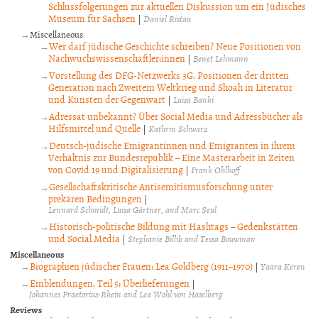
Schlussfolgerungen zur aktuellen Diskussion um ein Jüdisches
Museum für Sachsen
|
Daniel Ristau
Miscellaneous
Wer darf jüdische Geschichte schreiben? Neue Positionen von
Nachwuchswissenschaftler:innen
|
Benet Lehmann
Vorstellung des DFG-Netzwerks 3G. Positionen der dritten
Generation nach Zweitem Weltkrieg und Shoah in Literatur
und Künsten der Gegenwart
|
Luisa Banki
Adressat unbekannt? Über Social Media und Adressbücher als
Hilfsmittel und Quelle
|
Kathrin Schwarz
Deutsch-jüdische Emigrantinnen und Emigranten in ihrem
Verhältnis zur Bundesrepublik – Eine Masterarbeit in Zeiten
von Covid 19 und Digitalisierung
|
Frank Ohlhoff
Gesellschaftskritische Antisemitismusforschung unter
prekären Bedingungen
|
Lennard Schmidt, Luisa Gärtner, and Marc Seul
Historisch-politische Bildung mit Hashtags – Gedenkstätten
und Social Media
|
Stephanie Billib and Tessa Bouwman
Miscellaneous
Biographien jüdischer Frauen: Lea Goldberg (1911–1970)
|
Yaara Keren
Einblendungen. Teil 5: Überlieferungen
|
Johannes Praetorius-Rhein and Lea Wohl von Haselberg
Reviews