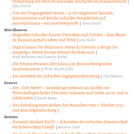
Vermittlung der deutsch-jüdischen Geschichte im Schulunterricht
|
Julia Treindl
Von der Vergangenheit lernen – in der Gegenwart handeln.
Kontinuitäten und Brüche jüdischer Perspektiven auf
Antisemitismus – ein Interviewprojekt
|
Tanja Kinzel
Miscellaneous
Biografien jüdischer Frauen: Verstehen und Urteilen – Eine Skizze
zu Hannah Arendts Leben und Werk
|
Lutz Fiedler
Digital means for democratic research: Towards a design for
mapping a Jewish Europe beyond the Holocaust
|
Maja Hultmann and Susanne Korbel
Die Neupräsentation der Judaica im Braunschweigischen
Landesmuseum
|
Ulrike Wendt-Sellin
Ein Netzwerk zur jüdischen Gegenwartsforschung
|
Olaf Glöckner
Sources
Der „Jude Meyer“ – Sammlungsinventare als Quellen zur
Wirtschaftsgeschichte Dresdner Jüdinnen und Juden im 18. und 19.
Jahrhundert
|
Daniel Ristau
Zur Gründung eines Archivs des Massakers vom 7. Oktober 2023
und dem folgenden Krieg
|
Reviews
Rummel, Michael: Karl V. – Schutzherr der jüdischen Gemeinschaft
vor lutherischem Unheil?
|
Avraham Siluk
Zvi Orgad: Eliezer-Zusman of Brody. The early modern Synagogue