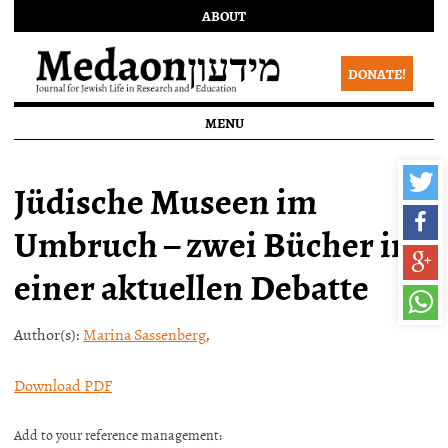
ABOUT
DONATE!
MENU
Jüdische Museen im
Umbruch – zwei Bücher in
einer aktuellen Debatte
Author(s):
Marina Sassenberg
,
Download PDF
Add to your reference management: