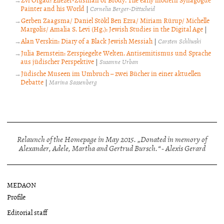
Painter and his World
|
Cornelia Berger-Dittscheid
Gerben Zaagsma/ Daniel Stökl Ben Ezra/ Miriam Rürup/ Michelle
Margolis/ Amalia S. Levi (Hg.): Jewish Studies in the Digital Age
|
Alan Verskin: Diary of a Black Jewish Messiah
|
Carsten Schliwski
Julia Bernstein: Zerspiegelte Welten. Antisemitismus und Sprache
aus jüdischer Perspektive
|
Susanne Urban
Jüdische Museen im Umbruch – zwei Bücher in einer aktuellen
Debatte
|
Marina Sassenberg
Relaunch of the Homepage in May 2015. „Donated in memory of
Alexander, Adele, Martha and Gertrud Bursch.“ - Alexis Gerard
MEDAON
Profile
Editorial staff