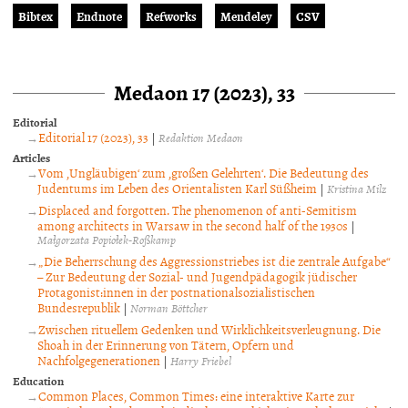
Bibtex
Endnote
Refworks
Mendeley
CSV
Medaon 17 (2023), 33
Editorial
Editorial 17 (2023), 33
|
Redaktion Medaon
Articles
Vom ‚Ungläubigen‘ zum ‚großen Gelehrten‘. Die Bedeutung des
Judentums im Leben des Orientalisten Karl Süßheim
|
Kristina Milz
Displaced and forgotten. The phenomenon of anti-Semitism
among architects in Warsaw in the second half of the 1930s
|
Małgorzata Popiołek-Roßkamp
„Die Beherrschung des Aggressionstriebes ist die zentrale Aufgabe“
– Zur Bedeutung der Sozial- und Jugendpädagogik jüdischer
Protagonist:innen in der postnationalsozialistischen
Bundesrepublik
|
Norman Böttcher
Zwischen rituellem Gedenken und Wirklichkeitsverleugnung. Die
Shoah in der Erinnerung von Tätern, Opfern und
Nachfolgegenerationen
|
Harry Friebel
Education
Common Places, Common Times: eine interaktive Karte zur