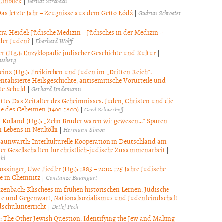
Einblick
|
Berndt Strobach
Das letzte Jahr – Zeugnisse aus dem Getto Łódź
|
Gudrun Schroeter
tra Heidel: Jüdische Medizin – Jüdisches in der Medizin –
der Juden?
|
Eberhard Wolff
r (Hg.): Enzyklopädie jüdischer Geschichte und Kultur
|
issberg
einz (Hg.): Freikirchen und Juden im „Dritten Reich“.
talisierte Heilsgeschichte, antisemitische Vorurteile und
te Schuld
|
Gerhard Lindemann
ütte: Das Zeitalter des Geheimnisses. Juden, Christen und die
 des Geheimen (1400-1800)
|
Gerd Schwerhoff
 Kolland (Hg.): „Zehn Brüder waren wir gewesen…“ Spuren
n Lebens in Neukölln
|
Hermann Simon
raunwarth: Interkulturelle Kooperation in Deutschland am
der Gesellschaften für christlich-jüdische Zusammenarbeit
|
ahl
ssinger, Uwe Fiedler (Hg.): 1885 – 2010. 125 Jahre Jüdische
e in Chemnitz
|
Constanze Baumgart
nzenbach: Klischees im frühen historischen Lernen. Jüdische
te und Gegenwart, Nationalsozialismus und Judenfeindschaft
schulunterricht
|
Detlef Pech
er: The Other Jewish Question. Identifying the Jew and Making