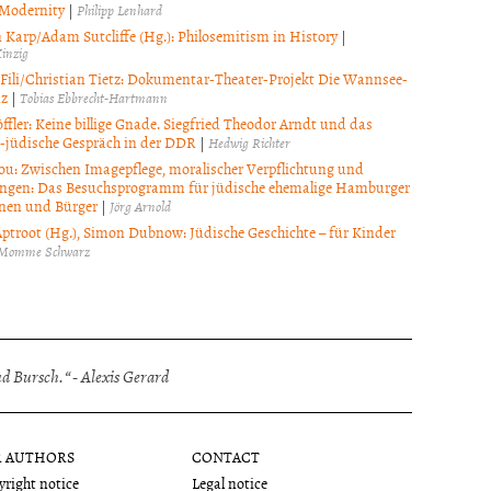
 Modernity
|
Philipp Lenhard
 Karp/Adam Sutcliffe (Hg.): Philosemitism in History
|
inzig
i Fili/Christian Tietz: Dokumentar-Theater-Projekt Die Wannsee-
nz
|
Tobias Ebbrecht-Hartmann
öffler: Keine billige Gnade. Siegfried Theodor Arndt und das
ch-jüdische Gespräch in der DDR
|
Hedwig Richter
ou: Zwischen Imagepflege, moralischer Verpflichtung und
ngen: Das Besuchsprogramm für jüdische ehemalige Hamburger
nen und Bürger
|
Jörg Arnold
ptroot (Hg.), Simon Dubnow: Jüdische Geschichte – für Kinder
Momme Schwarz
 Bursch.“ - Alexis Gerard
R AUTHORS
CONTACT
right notice
Legal notice