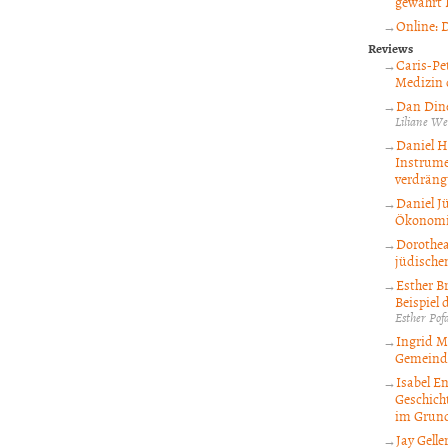
gewährt 
Online: 
Reviews
Caris-Pe
Medizin 
Dan Dine
Liliane We
Daniel H
Instrumen
verdräng
Daniel J
Ökonomie
Dorothea
jüdische
Esther B
Beispiel 
Esther Pof
Ingrid Mö
Gemeind
Isabel E
Geschich
im Grund
Jay Gell