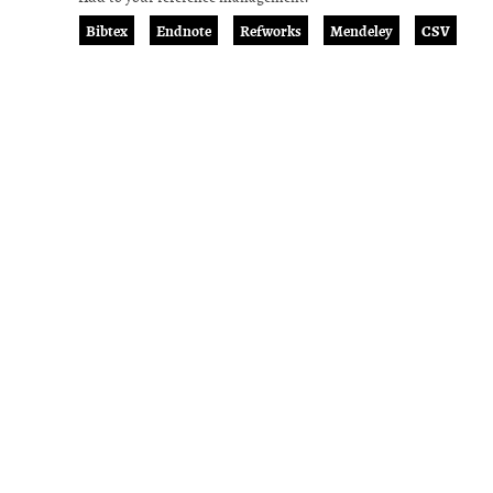
Bibtex
Endnote
Refworks
Mendeley
CSV