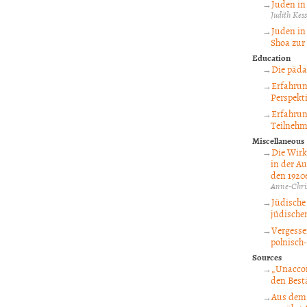
Juden in
Judith Kess
Juden in
Shoa zur 
Education
Die päda
Erfahrun
Perspekt
Erfahrun
Teilnehm
Miscellaneous
Die Wirk
in der Au
den 1920e
Anne-Chri
Jüdische 
jüdische
Vergesse
polnisch
Sources
„Unaccom
den Best
Aus dem 