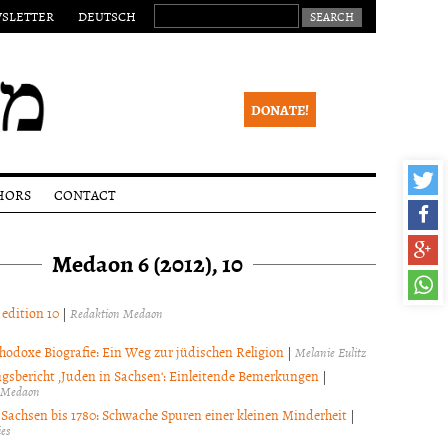
SEARCH FOR:
SLETTER
DEUTSCH
DONATE!
HORS
CONTACT
ssions
Legal
notice
Medaon 6 (2012), 10
lines
Newsletter
ial
ss
 edition 10
|
Redaktion Medaon
eer
ew
hodoxe Biografie: Ein Weg zur jüdischen Religion
|
Melanie Eulitz
ight
gsbericht ‚Juden in Sachsen‘: Einleitende Bemerkungen
|
ce
 Medaon
 Sachsen bis 1780: Schwache Spuren einer kleinen Minderheit
|
es