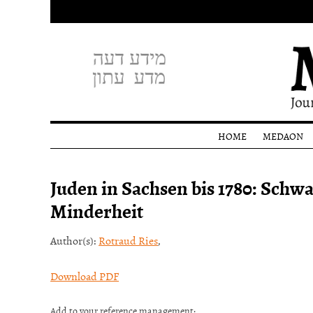
HOME
MEDAON
Profile
Juden in Sachsen bis 1780: Schw
Editoria
staff
Minderheit
Donati
Author(s):
Rotraud Ries
,
Download PDF
Add to your reference management: