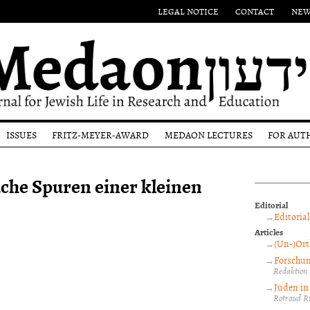
LEGAL NOTICE
CONTACT
NEW
ISSUES
FRITZ-MEYER-AWARD
MEDAON LECTURES
FOR AUT
Authors
Eponym
Submi
ache Spuren einer kleinen
l
Issues
Past
Guide
Award-
Most
Winners
Editor
Editorial
ons
recent
proce
Editorial
Issue
and p
Articles
revi
(Un-)Ort
Copyr
Forschun
noti
Redaktion
Juden in
Rotraud Ri