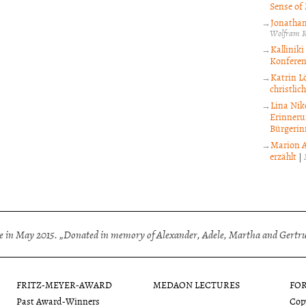
Sense of
Jonathan
Wolfram K
Kallinik
Konfere
Katrin L
christli
Lina Nik
Erinneru
Bürgerin
Marion A
erzählt
|
 in May 2015. „Donated in memory of Alexander, Adele, Martha and Gertrud
FRITZ-MEYER-AWARD
MEDAON LECTURES
FO
Past Award-Winners
Copy