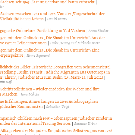
 Sachsen seit 1945: Fast unsichtbar und kaum erforscht
|
ler
 Sachsen zwischen 1781 und 1932: Von der ‚Vorgeschichte‘ der
Vielfalt jüdischen Lebens
|
Daniel Ristau
gogische Onlinekurs-Fortbildung in Yad Vashem
|
Anna Stocker
gen mit dem Onlinekurs „Die Shoah im Unterricht“: Aus der
ive zweier Teilnehmerinnen
|
Heike Herzog and Michaela Baetz
gen mit dem Onlinekurs „Die Shoah im Unterricht“: Eine
erperspektive
|
Heinz Sigmund
lichkeit der Bilder. Historische Fotografien vom Scheunenviertel
sstellung „Berlin Transit. Jüdische Migranten aus Osteuropa in
r Jahren“, Jüdisches Museum Berlin (23. März- 15. Juli 2012)
|
stin Saß
Schriftstellerinnen – wieder entdeckt: Ilse Weber und ihre
n Märchen
|
Jana Mikota
ne Erfahrungen. Anmerkungen zu zwei Autobiographien
-jüdischer Kommunisten
|
Sebastian Voigt
panied“ Children nach 1945 – Lebensspuren jüdischer Kinder in
änden des International Tracing Services
|
Susanne Urban
Alltagsleben der Hofjuden. Ein jiddisches Selbstzeugnis von 1738