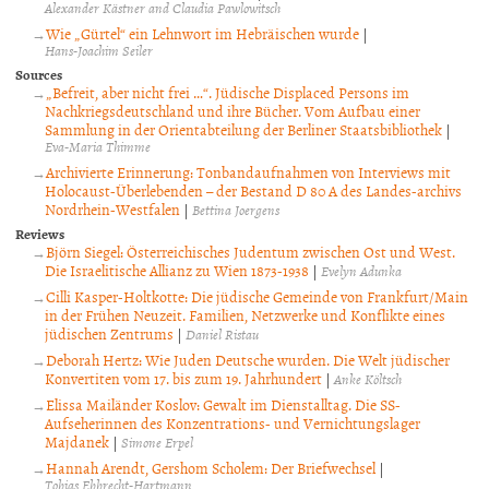
Alexander Kästner and Claudia Pawlowitsch
Wie „Gürtel“ ein Lehnwort im Hebräischen wurde
|
Hans-Joachim Seiler
Sources
„Befreit, aber nicht frei …“. Jüdische Displaced Persons im
Nachkriegsdeutschland und ihre Bücher. Vom Aufbau einer
Sammlung in der Orientabteilung der Berliner Staatsbibliothek
|
Eva-Maria Thimme
Archivierte Erinnerung: Tonbandaufnahmen von Interviews mit
Holocaust-Überlebenden – der Bestand D 80 A des Landes-archivs
Nordrhein-Westfalen
|
Bettina Joergens
Reviews
Björn Siegel: Österreichisches Judentum zwischen Ost und West.
Die Israelitische Allianz zu Wien 1873-1938
|
Evelyn Adunka
Cilli Kasper-Holtkotte: Die jüdische Gemeinde von Frankfurt/Main
in der Frühen Neuzeit. Familien, Netzwerke und Konflikte eines
jüdischen Zentrums
|
Daniel Ristau
Deborah Hertz: Wie Juden Deutsche wurden. Die Welt jüdischer
Konvertiten vom 17. bis zum 19. Jahrhundert
|
Anke Költsch
Elissa Mailänder Koslov: Gewalt im Dienstalltag. Die SS-
Aufseherinnen des Konzentrations- und Vernichtungslager
Majdanek
|
Simone Erpel
Hannah Arendt, Gershom Scholem: Der Briefwechsel
|
Tobias Ebbrecht-Hartmann