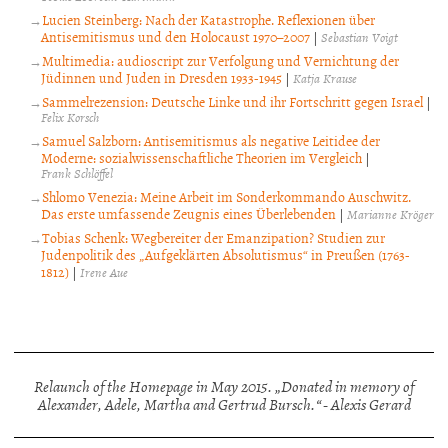
Lucien Steinberg: Nach der Katastrophe. Reflexionen über
Antisemitismus und den Holocaust 1970–2007
|
Sebastian Voigt
Multimedia: audioscript zur Verfolgung und Vernichtung der
Jüdinnen und Juden in Dresden 1933-1945
|
Katja Krause
Sammelrezension: Deutsche Linke und ihr Fortschritt gegen Israel
|
Felix Korsch
Samuel Salzborn: Antisemitismus als negative Leitidee der
Moderne: sozialwissenschaftliche Theorien im Vergleich
|
Frank Schlöffel
Shlomo Venezia: Meine Arbeit im Sonderkommando Auschwitz.
Das erste umfassende Zeugnis eines Überlebenden
|
Marianne Kröger
Tobias Schenk: Wegbereiter der Emanzipation? Studien zur
Judenpolitik des „Aufgeklärten Absolutismus“ in Preußen (1763-
1812)
|
Irene Aue
Relaunch of the Homepage in May 2015. „Donated in memory of
Alexander, Adele, Martha and Gertrud Bursch.“ - Alexis Gerard