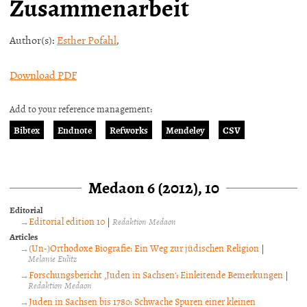
Zusammenarbeit
Author(s):
Esther Pofahl
,
Download PDF
Add to your reference management:
Bibtex
Endnote
Refworks
Mendeley
CSV
Medaon 6 (2012), 10
Editorial
Editorial edition 10
|
Redaktion Medaon
Articles
(Un-)Orthodoxe Biografie: Ein Weg zur jüdischen Religion
|
Melanie Eulitz
Forschungsbericht ‚Juden in Sachsen‘: Einleitende Bemerkungen
|
Redaktion Medaon
Juden in Sachsen bis 1780: Schwache Spuren einer kleinen