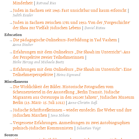
Minderheit
|
Rotraud Ries
Juden in Sachsen seit 1945: Fast unsichtbar und kaum erforscht
|
Judith Kessler
Juden in Sachsen zwischen 1781 und 1932: Von der ‚Vorgeschichte‘
der Shoa zur Vielfalt jüdischen Lebens
|
Daniel Ristau
Education
Die pädagogische Onlinekurs-Fortbildung in Yad Vashem
|
Anna Stocker
Erfahrungen mit dem Onlinekurs „Die Shoah im Unterricht“: Aus
der Perspektive zweier Teilnehmerinnen
|
Heike Herzog and Michaela Baetz
Erfahrungen mit dem Onlinekurs „Die Shoah im Unterricht“: Eine
Teilnehmerperspektive
|
Heinz Sigmund
Miscellaneous
Die Wirklichkeit der Bilder. Historische Fotografien vom
Scheunenviertel in der Ausstellung „Berlin Transit. Jüdische
Migranten aus Osteuropa in den 1920er Jahren“, Jüdisches Museum
Berlin (23. März- 15. Juli 2012)
|
Anne-Christin Saß
Jüdische Schriftstellerinnen – wieder entdeckt: Ilse Weber und ihre
jüdischen Märchen
|
Jana Mikota
Vergessene Erfahrungen. Anmerkungen zu zwei Autobiographien
polnisch-jüdischer Kommunisten
|
Sebastian Voigt
Sources