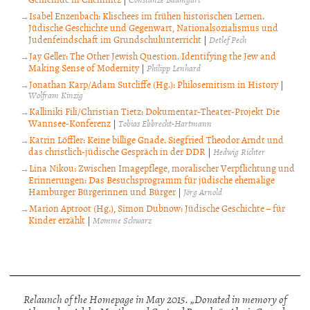
Isabel Enzenbach: Klischees im frühen historischen Lernen.
Jüdische Geschichte und Gegenwart, Nationalsozialismus und
Judenfeindschaft im Grundschulunterricht
|
Detlef Pech
Jay Geller: The Other Jewish Question. Identifying the Jew and
Making Sense of Modernity
|
Philipp Lenhard
Jonathan Karp/Adam Sutcliffe (Hg.): Philosemitism in History
|
Wolfram Kinzig
Kalliniki Fili/Christian Tietz: Dokumentar-Theater-Projekt Die
Wannsee-Konferenz
|
Tobias Ebbrecht-Hartmann
Katrin Löffler: Keine billige Gnade. Siegfried Theodor Arndt und
das christlich-jüdische Gespräch in der DDR
|
Hedwig Richter
Lina Nikou: Zwischen Imagepflege, moralischer Verpflichtung und
Erinnerungen: Das Besuchsprogramm für jüdische ehemalige
Hamburger Bürgerinnen und Bürger
|
Jörg Arnold
Marion Aptroot (Hg.), Simon Dubnow: Jüdische Geschichte – für
Kinder erzählt
|
Momme Schwarz
Relaunch of the Homepage in May 2015. „Donated in memory of