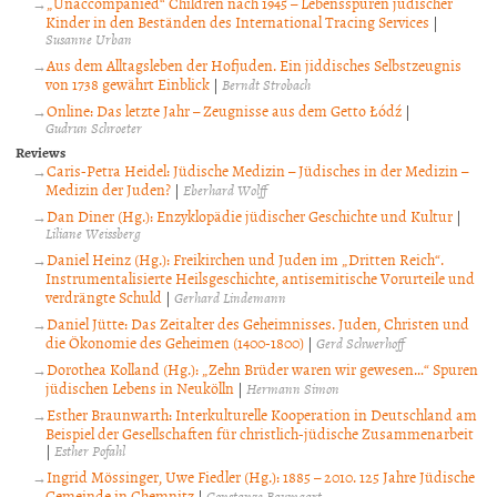
„Unaccompanied“ Children nach 1945 – Lebensspuren jüdischer
Kinder in den Beständen des International Tracing Services
|
Susanne Urban
Aus dem Alltagsleben der Hofjuden. Ein jiddisches Selbstzeugnis
von 1738 gewährt Einblick
|
Berndt Strobach
Online: Das letzte Jahr – Zeugnisse aus dem Getto Łódź
|
Gudrun Schroeter
Reviews
Caris-Petra Heidel: Jüdische Medizin – Jüdisches in der Medizin –
Medizin der Juden?
|
Eberhard Wolff
Dan Diner (Hg.): Enzyklopädie jüdischer Geschichte und Kultur
|
Liliane Weissberg
Daniel Heinz (Hg.): Freikirchen und Juden im „Dritten Reich“.
Instrumentalisierte Heilsgeschichte, antisemitische Vorurteile und
verdrängte Schuld
|
Gerhard Lindemann
Daniel Jütte: Das Zeitalter des Geheimnisses. Juden, Christen und
die Ökonomie des Geheimen (1400-1800)
|
Gerd Schwerhoff
Dorothea Kolland (Hg.): „Zehn Brüder waren wir gewesen…“ Spuren
jüdischen Lebens in Neukölln
|
Hermann Simon
Esther Braunwarth: Interkulturelle Kooperation in Deutschland am
Beispiel der Gesellschaften für christlich-jüdische Zusammenarbeit
|
Esther Pofahl
Ingrid Mössinger, Uwe Fiedler (Hg.): 1885 – 2010. 125 Jahre Jüdische
Gemeinde in Chemnitz
|
Constanze Baumgart