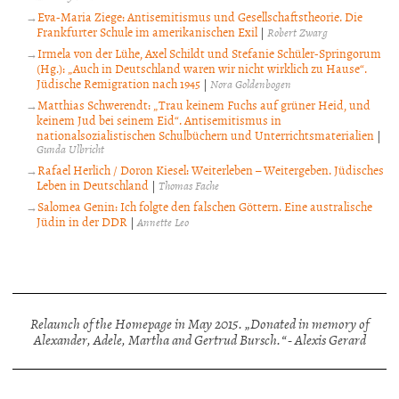
Eva-Maria Ziege: Antisemitismus und Gesellschaftstheorie. Die
Frankfurter Schule im amerikanischen Exil
|
Robert Zwarg
Irmela von der Lühe, Axel Schildt und Stefanie Schüler-Springorum
(Hg.): „Auch in Deutschland waren wir nicht wirklich zu Hause“.
Jüdische Remigration nach 1945
|
Nora Goldenbogen
Matthias Schwerendt: „Trau keinem Fuchs auf grüner Heid, und
keinem Jud bei seinem Eid“. Antisemitismus in
nationalsozialistischen Schulbüchern und Unterrichtsmaterialien
|
Gunda Ulbricht
Rafael Herlich / Doron Kiesel: Weiterleben – Weitergeben. Jüdisches
Leben in Deutschland
|
Thomas Fache
Salomea Genin: Ich folgte den falschen Göttern. Eine australische
Jüdin in der DDR
|
Annette Leo
Relaunch of the Homepage in May 2015. „Donated in memory of
Alexander, Adele, Martha and Gertrud Bursch.“ - Alexis Gerard