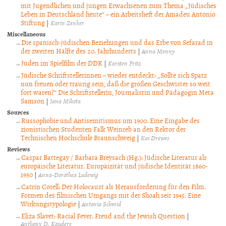
mit Jugendlichen und jungen Erwachsenen zum Thema „Jüdisches
Leben in Deutschland heute“ – ein Arbeitsheft der Amadeu Antonio
Stiftung
|
Karin Zenker
Miscellaneous
Die spanisch-jüdischen Beziehungen und das Erbe von Sefarad in
der zweiten Hälfte des 20. Jahrhunderts
|
Anna Menny
Juden im Spielfilm der DDR
|
Karsten Fritz
Jüdische Schriftstellerinnen – wieder entdeckt: „Sollte sich Spatz
nun freuen oder traurig sein, daß die großen Geschwister so weit
fort waren?“ Die Schriftstellerin, Journalistin und Pädagogin Meta
Samson
|
Jana Mikota
Sources
Russophobie und Antisemitismus um 1900. Eine Eingabe des
zionistischen Studenten Falk Weinreb an den Rektor der
Technischen Hochschule Braunschweig
|
Kai Drewes
Reviews
Caspar Battegay / Barbara Breysach (Hg.): Jüdische Literatur als
europäische Literatur. Europäizität und jüdische Identität 1860-
1930
|
Anna-Dorothea Ludewig
Catrin Corell: Der Holocaust als Herausforderung für den Film.
Formen des filmischen Umgangs mit der Shoah seit 1945. Eine
Wirkungstypologie
|
Antonia Schmid
Eliza Slavet: Racial Fever. Freud and the Jewish Question
|
Anthony D. Kauders