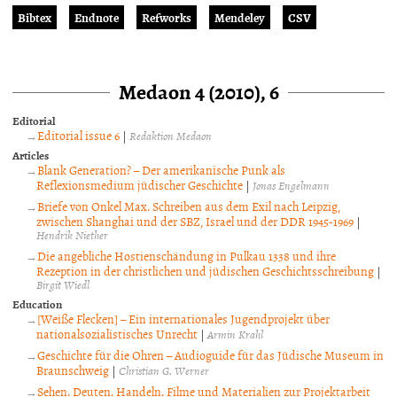
Bibtex
Endnote
Refworks
Mendeley
CSV
Medaon 4 (2010), 6
Editorial
Editorial issue 6
|
Redaktion Medaon
Articles
Blank Generation? – Der amerikanische Punk als
Reflexionsmedium jüdischer Geschichte
|
Jonas Engelmann
Briefe von Onkel Max. Schreiben aus dem Exil nach Leipzig,
zwischen Shanghai und der SBZ, Israel und der DDR 1945-1969
|
Hendrik Niether
Die angebliche Hostienschändung in Pulkau 1338 und ihre
Rezeption in der christlichen und jüdischen Geschichtsschreibung
|
Birgit Wiedl
Education
[Weiße Flecken] – Ein internationales Jugendprojekt über
nationalsozialistisches Unrecht
|
Armin Krahl
Geschichte für die Ohren – Audioguide für das Jüdische Museum in
Braunschweig
|
Christian G. Werner
Sehen. Deuten. Handeln. Filme und Materialien zur Projektarbeit