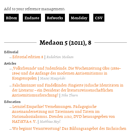
Add to your reference management:
Bibtex
Endnote
Refworks
Mendeley
CSV
Medaon 5 (2011), 8
Editorial
Editorial edition 8
|
Redaktion Medaon
Articles
‚Volksfreunde‘ und Judenfeinde. Die Wochenzeitung Głos (1886–
1894) und die Anfänge des modernen Antisemitismus in
Kongresspolen
|
Maciej Moszyński
Falschmünzer und Findelkinder: Fingierte jüdische Identitäten in
der Literatur – ein Desiderat der literaturwissenschaftlichen
Antisemitismusforschung?
|
Nike Thurn
Education
Lernziel Empathie? Vernehmungen. Pädagogische
Auseinandersetzung mit Täterinnen und Tätern im
Nationalsozialismus. Dresden 2010, DVD herausgegeben von
HATiKVA e. V.
|
Matthias Heyl
Wo beginnt Verantwortung? Das Bildungsangebot des Sächsischen