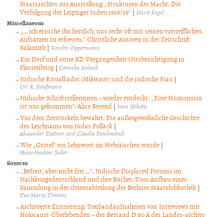
Staatsarchivs zur Ausstellung „Strukturen der Macht. Die
Verfolgung der Leipziger Juden 1938/39“
|
Merit Kegel
Miscellaneous
„… ich ersuche ihn herzlich, uns recht oft mit seinen vortrefflichen
Aufsätzen zu erfreuen.“ Christliche Autoren in der Zeitschrift
Sulamith
|
Karolin Oppermann
Ein Dorf und seine KZ-Vergangenheit Ortsbesichtigung in
Flossenbürg
|
Cornelia Siebeck
Jüdische Ritualbäder (Mikwaot) und die jüdische Frau
|
Uri R. Kaufmann
Jüdische Schriftstellerinnen – wieder entdeckt: „Eine Humoristin
ist uns gekommen“: Alice Berend
|
Jana Mikota
Vor dem Zerstückeln bewahrt. Die außergewöhnliche Geschichte
des Leichnams von Judas Pollack
|
Alexander Kästner and Claudia Pawlowitsch
Wie „Gürtel“ ein Lehnwort im Hebräischen wurde
|
Hans-Joachim Seiler
Sources
„Befreit, aber nicht frei …“. Jüdische Displaced Persons im
Nachkriegsdeutschland und ihre Bücher. Vom Aufbau einer
Sammlung in der Orientabteilung der Berliner Staatsbibliothek
|
Eva-Maria Thimme
Archivierte Erinnerung: Tonbandaufnahmen von Interviews mit
Holocaust-Überlebenden – der Bestand D 80 A des Landes-archivs