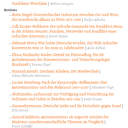
Nordrhein-Westfalen
|
Bettina Joergens
Reviews
Björn Siegel: Österreichisches Judentum zwischen Ost und West.
Die Israelitische Allianz zu Wien 1873-1938
|
Evelyn Adunka
Cilli Kasper-Holtkotte: Die jüdische Gemeinde von Frankfurt/Main
in der Frühen Neuzeit. Familien, Netzwerke und Konflikte eines
jüdischen Zentrums
|
Daniel Ristau
Deborah Hertz: Wie Juden Deutsche wurden. Die Welt jüdischer
Konvertiten vom 17. bis zum 19. Jahrhundert
|
Anke Költsch
Elissa Mailänder Koslov: Gewalt im Dienstalltag. Die SS-
Aufseherinnen des Konzentrations- und Vernichtungslager
Majdanek
|
Simone Erpel
Hannah Arendt, Gershom Scholem: Der Briefwechsel
|
Tobias Ebbrecht-Hartmann
Lucien Steinberg: Nach der Katastrophe. Reflexionen über
Antisemitismus und den Holocaust 1970–2007
|
Sebastian Voigt
Multimedia: audioscript zur Verfolgung und Vernichtung der
Jüdinnen und Juden in Dresden 1933-1945
|
Katja Krause
Sammelrezension: Deutsche Linke und ihr Fortschritt gegen Israel
|
Felix Korsch
Samuel Salzborn: Antisemitismus als negative Leitidee der
Moderne: sozialwissenschaftliche Theorien im Vergleich
|
Frank Schlöffel