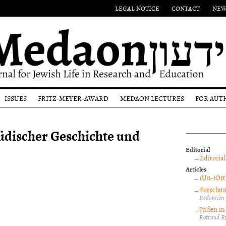
LEGAL NOTICE
CONTACT
NEW
ISSUES
FRITZ-MEYER-AWARD
MEDAON LECTURES
FOR AUT
Authors
Eponym
Submi
üdischer Geschichte und
l
Issues
Past
Guide
Award-
Most
Winners
Editor
Editorial
ons
recent
proce
Editorial
Issue
and p
Articles
revi
(Un-)Ort
Copyr
Forschun
noti
Redaktion
Juden in
Rotraud Ri