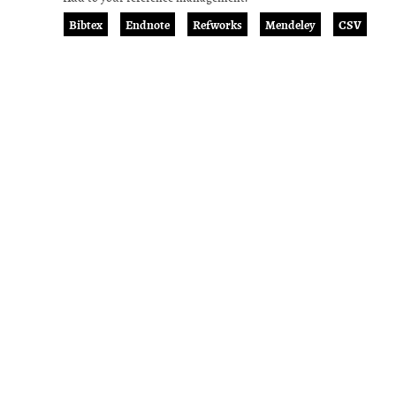
Bibtex
Endnote
Refworks
Mendeley
CSV