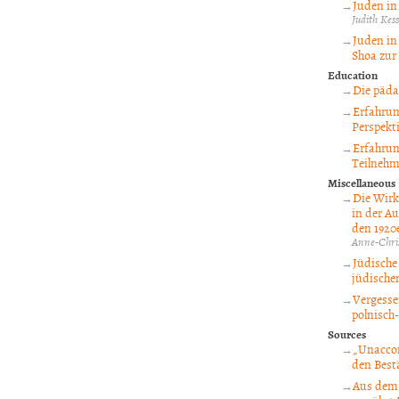
Juden in
Judith Kess
Juden in
Shoa zur 
Education
Die päda
Erfahrun
Perspekt
Erfahrun
Teilnehm
Miscellaneous
Die Wirk
in der Au
den 1920e
Anne-Chri
Jüdische 
jüdische
Vergesse
polnisch
Sources
„Unaccom
den Best
Aus dem 