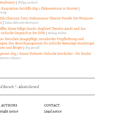
 Modernity
|
Philipp Lenhard
 Karp/Adam Sutcliffe (Hg.): Philosemitism in History
|
inzig
i Fili/Christian Tietz: Dokumentar-Theater-Projekt Die Wannsee-
nz
|
Tobias Ebbrecht-Hartmann
öffler: Keine billige Gnade. Siegfried Theodor Arndt und das
ch-jüdische Gespräch in der DDR
|
Hedwig Richter
ou: Zwischen Imagepflege, moralischer Verpflichtung und
ngen: Das Besuchsprogramm für jüdische ehemalige Hamburger
nen und Bürger
|
Jörg Arnold
ptroot (Hg.), Simon Dubnow: Jüdische Geschichte – für Kinder
Momme Schwarz
 Bursch.“ - Alexis Gerard
R AUTHORS
CONTACT
right notice
Legal notice