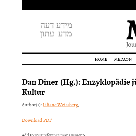
HOME
MEDAON
Profile
Dan Diner (Hg.): Enzyklopädie j
Editoria
staff
Kultur
Donati
Author(s):
Liliane Weissberg
,
Download PDF
Add to your reference management: