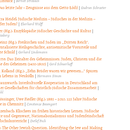
Einblick
|
Berndt Strobach
Das letzte Jahr – Zeugnisse aus dem Getto Łódź
|
Gudrun Schroeter
tra Heidel: Jüdische Medizin – Jüdisches in der Medizin –
der Juden?
|
Eberhard Wolff
r (Hg.): Enzyklopädie jüdischer Geschichte und Kultur
|
issberg
einz (Hg.): Freikirchen und Juden im „Dritten Reich“.
talisierte Heilsgeschichte, antisemitische Vorurteile und
te Schuld
|
Gerhard Lindemann
ütte: Das Zeitalter des Geheimnisses. Juden, Christen und die
 des Geheimen (1400-1800)
|
Gerd Schwerhoff
 Kolland (Hg.): „Zehn Brüder waren wir gewesen…“ Spuren
n Lebens in Neukölln
|
Hermann Simon
raunwarth: Interkulturelle Kooperation in Deutschland am
der Gesellschaften für christlich-jüdische Zusammenarbeit
|
ahl
ssinger, Uwe Fiedler (Hg.): 1885 – 2010. 125 Jahre Jüdische
e in Chemnitz
|
Constanze Baumgart
nzenbach: Klischees im frühen historischen Lernen. Jüdische
te und Gegenwart, Nationalsozialismus und Judenfeindschaft
schulunterricht
|
Detlef Pech
er: The Other Jewish Question. Identifying the Jew and Making