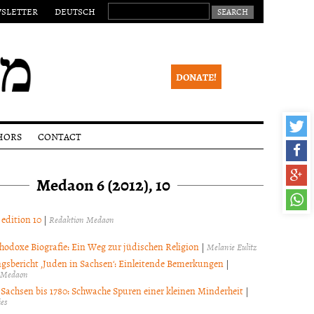
SEARCH FOR:
SLETTER
DEUTSCH
DONATE!
HORS
CONTACT
ssions
Legal
notice
Medaon 6 (2012), 10
lines
Newsletter
ial
ss
 edition 10
|
Redaktion Medaon
eer
ew
hodoxe Biografie: Ein Weg zur jüdischen Religion
|
Melanie Eulitz
ight
gsbericht ‚Juden in Sachsen‘: Einleitende Bemerkungen
|
ce
 Medaon
 Sachsen bis 1780: Schwache Spuren einer kleinen Minderheit
|
es