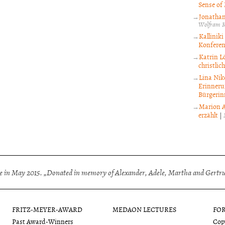
Sense of
Jonathan
Wolfram K
Kallinik
Konfere
Katrin L
christli
Lina Nik
Erinneru
Bürgerin
Marion A
erzählt
|
 in May 2015. „Donated in memory of Alexander, Adele, Martha and Gertrud
FRITZ-MEYER-AWARD
MEDAON LECTURES
FO
Past Award-Winners
Copy