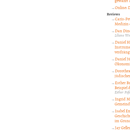
gewährt 
Online: 
Reviews
Caris-Pe
Medizin 
Dan Dine
Liliane We
Daniel H
Instrumen
verdräng
Daniel J
Ökonomie
Dorothea
jüdische
Esther B
Beispiel 
Esther Pof
Ingrid Mö
Gemeind
Isabel E
Geschich
im Grund
Jay Gell