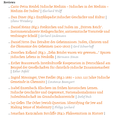
Reviews
Caris-Petra Heidel: Jüdische Medizin – Jüdisches in der Medizin –
Medizin der Juden?
|
Eberhard Wolff
Dan Diner (Hg.): Enzyklopädie jüdischer Geschichte und Kultur
|
Liliane Weissberg
Daniel Heinz (Hg.): Freikirchen und Juden im „Dritten Reich“.
Instrumentalisierte Heilsgeschichte, antisemitische Vorurteile und
verdrängte Schuld
|
Gerhard Lindemann
Daniel Jütte: Das Zeitalter des Geheimnisses. Juden, Christen und
die Ökonomie des Geheimen (1400-1800)
|
Gerd Schwerhoff
Dorothea Kolland (Hg.): „Zehn Brüder waren wir gewesen…“ Spuren
jüdischen Lebens in Neukölln
|
Hermann Simon
Esther Braunwarth: Interkulturelle Kooperation in Deutschland am
Beispiel der Gesellschaften für christlich-jüdische Zusammenarbeit
|
Esther Pofahl
Ingrid Mössinger, Uwe Fiedler (Hg.): 1885 – 2010. 125 Jahre Jüdische
Gemeinde in Chemnitz
|
Constanze Baumgart
Isabel Enzenbach: Klischees im frühen historischen Lernen.
Jüdische Geschichte und Gegenwart, Nationalsozialismus und
Judenfeindschaft im Grundschulunterricht
|
Detlef Pech
Jay Geller: The Other Jewish Question. Identifying the Jew and
Making Sense of Modernity
|
Philipp Lenhard
Jonathan Karp/Adam Sutcliffe (Hg.): Philosemitism in History
|