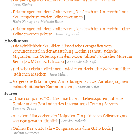
Anna Stocker
Erfahrungen mit dem Onlinekurs „Die Shoah im Unterricht“: Aus
der Perspektive zweier Teilnehmerinnen
|
Heike Herzog and Michaela Baetz
Erfahrungen mit dem Onlinekurs „Die Shoah im Unterricht“: Eine
Teilnehmerperspektive
|
Heinz Sigmund
Miscellaneous
Die Wirklichkeit der Bilder. Historische Fotografien vom
Scheunenviertel in der Ausstellung „Berlin Transit. Jüdische
Migranten aus Osteuropa in den 1920er Jahren“, Jüdisches Museum
Berlin (23. März- 15. Juli 2012)
|
Anne-Christin Saß
Jüdische Schriftstellerinnen – wieder entdeckt: Ilse Weber und ihre
jüdischen Märchen
|
Jana Mikota
Vergessene Erfahrungen. Anmerkungen zu zwei Autobiographien
polnisch-jüdischer Kommunisten
|
Sebastian Voigt
Sources
„Unaccompanied“ Children nach 1945 – Lebensspuren jüdischer
Kinder in den Beständen des International Tracing Services
|
Susanne Urban
Aus dem Alltagsleben der Hofjuden. Ein jiddisches Selbstzeugnis
von 1738 gewährt Einblick
|
Berndt Strobach
Online: Das letzte Jahr – Zeugnisse aus dem Getto Łódź
|
Gudrun Schroeter