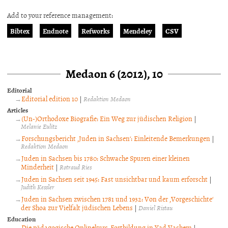
Add to your reference management:
Bibtex
Endnote
Refworks
Mendeley
CSV
Medaon 6 (2012), 10
Editorial
Editorial edition 10
|
Redaktion Medaon
Articles
(Un-)Orthodoxe Biografie: Ein Weg zur jüdischen Religion
|
Melanie Eulitz
Forschungsbericht ‚Juden in Sachsen‘: Einleitende Bemerkungen
|
Redaktion Medaon
Juden in Sachsen bis 1780: Schwache Spuren einer kleinen
Minderheit
|
Rotraud Ries
Juden in Sachsen seit 1945: Fast unsichtbar und kaum erforscht
|
Judith Kessler
Juden in Sachsen zwischen 1781 und 1932: Von der ‚Vorgeschichte‘
der Shoa zur Vielfalt jüdischen Lebens
|
Daniel Ristau
Education
Die pädagogische Onlinekurs-Fortbildung in Yad Vashem
|