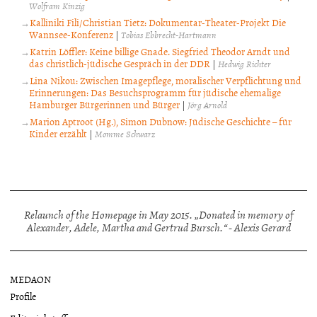
Wolfram Kinzig
Kalliniki Fili/Christian Tietz: Dokumentar-Theater-Projekt Die
Wannsee-Konferenz
|
Tobias Ebbrecht-Hartmann
Katrin Löffler: Keine billige Gnade. Siegfried Theodor Arndt und
das christlich-jüdische Gespräch in der DDR
|
Hedwig Richter
Lina Nikou: Zwischen Imagepflege, moralischer Verpflichtung und
Erinnerungen: Das Besuchsprogramm für jüdische ehemalige
Hamburger Bürgerinnen und Bürger
|
Jörg Arnold
Marion Aptroot (Hg.), Simon Dubnow: Jüdische Geschichte – für
Kinder erzählt
|
Momme Schwarz
Relaunch of the Homepage in May 2015. „Donated in memory of
Alexander, Adele, Martha and Gertrud Bursch.“ - Alexis Gerard
MEDAON
Profile