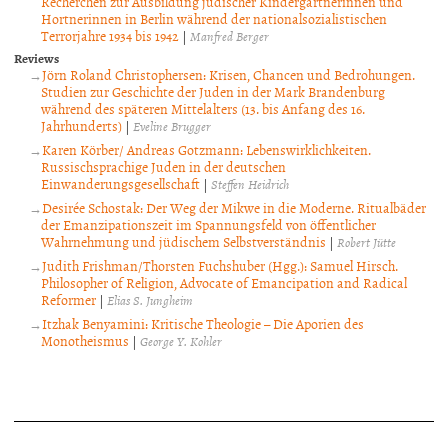
Recherchen zur Ausbildung jüdischer Kindergärtnerinnen und
Hortnerinnen in Berlin während der nationalsozialistischen
Terrorjahre 1934 bis 1942
|
Manfred Berger
Reviews
Jörn Roland Christophersen: Krisen, Chancen und Bedrohungen.
Studien zur Geschichte der Juden in der Mark Brandenburg
während des späteren Mittelalters (13. bis Anfang des 16.
Jahrhunderts)
|
Eveline Brugger
Karen Körber/ Andreas Gotzmann: Lebenswirklichkeiten.
Russischsprachige Juden in der deutschen
Einwanderungsgesellschaft
|
Steffen Heidrich
Desirée Schostak: Der Weg der Mikwe in die Moderne. Ritualbäder
der Emanzipationszeit im Spannungsfeld von öffentlicher
Wahrnehmung und jüdischem Selbstverständnis
|
Robert Jütte
Judith Frishman/Thorsten Fuchshuber (Hgg.): Samuel Hirsch.
Philosopher of Religion, Advocate of Emancipation and Radical
Reformer
|
Elias S. Jungheim
Itzhak Benyamini: Kritische Theologie – Die Aporien des
Monotheismus
|
George Y. Kohler