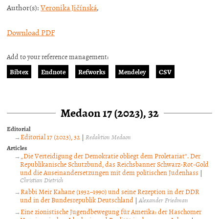
Author(s):
Veronika Jičínská
,
Download PDF
Add to your reference management:
Bibtex
Endnote
Refworks
Mendeley
CSV
Medaon 17 (2023), 32
Editorial
Editorial 17 (2023), 32
|
Redaktion Medaon
Articles
„Die Verteidigung der Demokratie obliegt dem Proletariat“. Der
Republikanische Schutzbund, das Reichsbanner Schwarz-Rot-Gold
und die Auseinandersetzungen mit dem politischen Judenhass
|
Christian Dietrich
Rabbi Meir Kahane (1932–1990) und seine Rezeption in der DDR
und in der Bundesrepublik Deutschland
|
Alexander Friedman
Eine zionistische Jugendbewegung für Amerika: der Haschomer