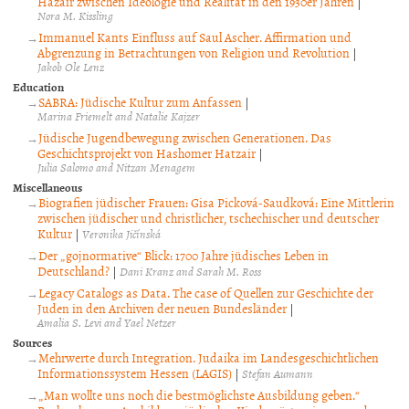
Hazair zwischen Ideologie und Realität in den 1930er Jahren
|
Nora M. Kissling
Immanuel Kants Einfluss auf Saul Ascher. Affirmation und
Abgrenzung in Betrachtungen von Religion und Revolution
|
Jakob Ole Lenz
Education
SABRA: Jüdische Kultur zum Anfassen
|
Marina Friemelt and Natalie Kajzer
Jüdische Jugendbewegung zwischen Generationen. Das
Geschichtsprojekt von Hashomer Hatzair
|
Julia Salomo and Nitzan Menagem
Miscellaneous
Biografien jüdischer Frauen: Gisa Picková-Saudková: Eine Mittlerin
zwischen jüdischer und christlicher, tschechischer und deutscher
Kultur
|
Veronika Jičínská
Der „gojnormative“ Blick: 1700 Jahre jüdisches Leben in
Deutschland?
|
Dani Kranz and Sarah M. Ross
Legacy Catalogs as Data. The case of Quellen zur Geschichte der
Juden in den Archiven der neuen Bundesländer
|
Amalia S. Levi and Yael Netzer
Sources
Mehrwerte durch Integration. Judaika im Landesgeschichtlichen
Informationssystem Hessen (LAGIS)
|
Stefan Aumann
„Man wollte uns noch die bestmöglichste Ausbildung geben.“