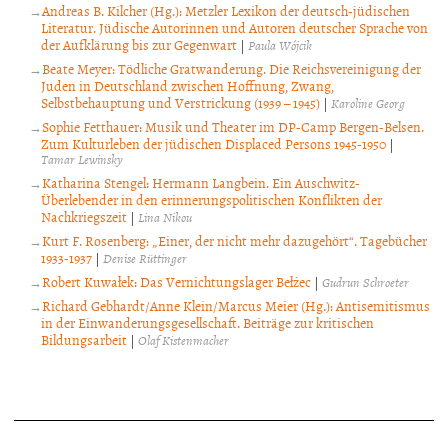
Andreas B. Kilcher (Hg.): Metzler Lexikon der deutsch-jüdischen
Literatur. Jüdische Autorinnen und Autoren deutscher Sprache von
der Aufklärung bis zur Gegenwart
|
Paula Wójcik
Beate Meyer: Tödliche Gratwanderung. Die Reichsvereinigung der
Juden in Deutschland zwischen Hoffnung, Zwang,
Selbstbehauptung und Verstrickung (1939 – 1945)
|
Karoline Georg
Sophie Fetthauer: Musik und Theater im DP-Camp Bergen-Belsen.
Zum Kulturleben der jüdischen Displaced Persons 1945-1950
|
Tamar Lewinsky
Katharina Stengel: Hermann Langbein. Ein Auschwitz-
Überlebender in den erinnerungspolitischen Konflikten der
Nachkriegszeit
|
Lina Nikou
Kurt F. Rosenberg: „Einer, der nicht mehr dazugehört“. Tagebücher
1933-1937
|
Denise Rüttinger
Robert Kuwałek: Das Vernichtungslager Bełżec
|
Gudrun Schroeter
Richard Gebhardt/Anne Klein/Marcus Meier (Hg.): Antisemitismus
in der Einwanderungsgesellschaft. Beiträge zur kritischen
Bildungsarbeit
|
Olaf Kistenmacher