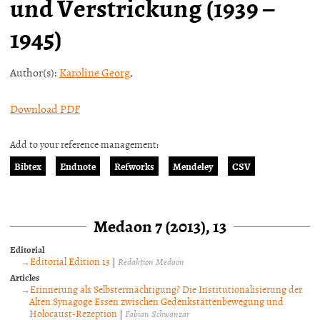
und Verstrickung (1939 –
1945)
Author(s):
Karoline Georg
,
Download PDF
Add to your reference management:
Bibtex
Endnote
Refworks
Mendeley
CSV
Medaon 7 (2013), 13
Editorial
Editorial Edition 13
|
Redaktion Medaon
Articles
Erinnerung als Selbstermächtigung? Die Institutionalisierung der
Alten Synagoge Essen zwischen Gedenkstättenbewegung und
Holocaust-Rezeption
|
Fabian Schwanzar