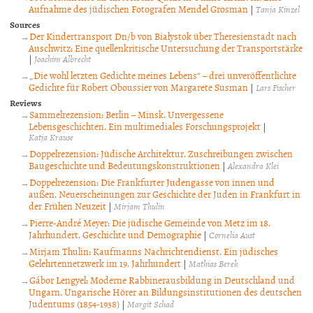
Aufnahme des jüdischen Fotografen Mendel Grosman
|
Tanja Kinzel
Sources
Der Kindertransport Dn/b von Białystok über Theresienstadt nach
Auschwitz: Eine quellenkritische Untersuchung der Transportstärke
|
Joachim Albrecht
„Die wohl letzten Gedichte meines Lebens“ – drei unveröffentlichte
Gedichte für Robert Oboussier von Margarete Susman
|
Lars Fischer
Reviews
Sammelrezension: Berlin – Minsk. Unvergessene
Lebensgeschichten. Ein multimediales Forschungsprojekt
|
Katja Krause
Doppelrezension: Jüdische Architektur. Zuschreibungen zwischen
Baugeschichte und Bedeutungskonstruktionen
|
Alexandra Klei
Doppelrezension: Die Frankfurter Judengasse von innen und
außen. Neuerscheinungen zur Geschichte der Juden in Frankfurt in
der Frühen Neuzeit
|
Mirjam Thulin
Pierre-André Meyer: Die jüdische Gemeinde von Metz im 18.
Jahrhundert. Geschichte und Demographie
|
Cornelia Aust
Mirjam Thulin: Kaufmanns Nachrichtendienst. Ein jüdisches
Gelehrtennetzwerk im 19. Jahrhundert
|
Mathias Berek
Gábor Lengyel: Moderne Rabbinerausbildung in Deutschland und
Ungarn. Ungarische Hörer an Bildungsinstitutionen des deutschen
Judentums (1854-1938)
|
Margit Schad