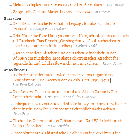
Mehrsprachigkeit in neueren israelischen Spielfilmen
|
Uta Larkey
Vorgestellt: Gertrud Mayer-Jaspers, 1879–1974
|
Lars Fischer
Education
Der alte Israelitische Friedhof in Leipzig als außerschulischer
Lernort?
|
Nathanja Hüttenmeister
Gebt Hitler nie Eure Handynummer – Nein, ich adde ihn auch nicht
auf Facebook. Das Projekt „Ortsbegehung – Stadtrecherchen zu
Shoah und Täterschaft“ in Freiberg
|
Kathrin Krahl
„Geschichte der jüdischen und deutschen Minderheit in der
UdSSR“: ein nützliches modulares elektronisches Angebot für
Jugendliche und Lehrkräfte – nicht nur in Sachsen.
|
Robert Maier
Miscellaneous
Jüdische Künstlerinnen – wieder entdeckt: Avantgarde und
Reminiszenz – Die Facetten der Valeska Gert (1892-1978)
|
Elke-Vera Kotowski
Das Reserve-Polizeibataillon 67 und die ‚Aktion Zamość‘. Ein
Recherchebericht
|
Hermann Spix and Klaus Dönecke
Unbequeme Denkmale: KZ-Friedhöfe in Bayern. Kurze Geschichte
einer institutionellen Odyssee mit Seitenblick nach Sachsen
|
Ulrich Fritz
Fluchthilfe: Der Ankauf der Bibliothek von Karl Wolfskehl durch
Salman Schocken
|
Tomke Hinrichs
Fotodokumente als historische Quelle in Online-Archiven. Eine