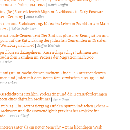
n und aus Polen, 1944– 1968
|
Katrin Steffen
ing (Re-)Started: Jewish Migrant Livelihoods in Early Postwar
tern Germany
|
Anna Holian
ation und Stabilisierung. Jüdisches Leben in Frankfurt am Main
 1945
|
Tobias Freimüller
nsnationale Gemeinden? Der Einfluss jüdischer Remigration und
pora auf die Entwicklung der jüdischen Gemeinden in Dresden
Würzburg nach 1945
|
Steffen Heidrich
geschlossen dazugehören. Russischsprachige Jüdinnen aus
rjüdischen Familien im Prozess der Migration nach 1990
|
n Körber
te innigst um Nachricht von meinem Kinde …“ Korrespondenzen
nnen und Juden mit dem Roten Kreuz zwischen circa 1938 und
anne Urban
 Geschichte(n) erzählen. Podcasting und die Herausforderungen
cen eines digitalen Mediums
|
Björn Siegel
reiburg! Ein Hörspaziergang auf den Spuren jüdischen Lebens –
 Mehrwert und die Notwendigkeit praxisnaher Projekte für
nde
|
Frank Ohlhoff
 interessanter als ein neuer Mensch?“ – Zum lebendigen Werk