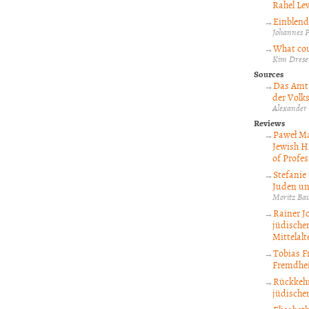
Rahel Le
Einblend
Johannes P
What cou
Kim Drese
Sources
Das Amt 
der Volks
Alexander
Reviews
Paweł Ma
Jewish H
of Profes
Stefanie
Juden un
Moritz Bau
Rainer J
jüdische
Mittelalt
Tobias F
Fremdhei
Rückkehr
jüdische