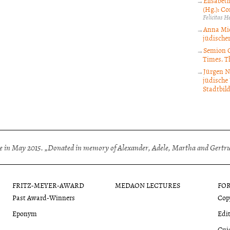
Elisabet
(Hg.): Co
Felicitas 
Anna Mic
jüdischer
Semion G
Times. T
Jürgen 
jüdische
Stadtbil
 in May 2015. „Donated in memory of Alexander, Adele, Martha and Gertrud
FRITZ-MEYER-AWARD
MEDAON LECTURES
FO
Past Award-Winners
Copy
Eponym
Edit
Gui