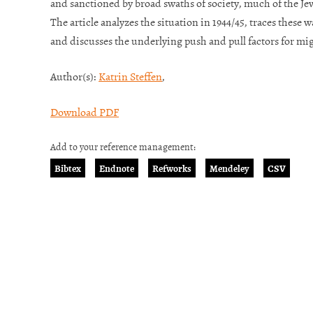
and sanctioned by broad swaths of society, much of the Je
The article analyzes the situation in 1944/45, traces these 
and discusses the underlying push and pull factors for mi
Author(s):
Katrin Steffen
,
Download PDF
Add to your reference management:
Bibtex
Endnote
Refworks
Mendeley
CSV