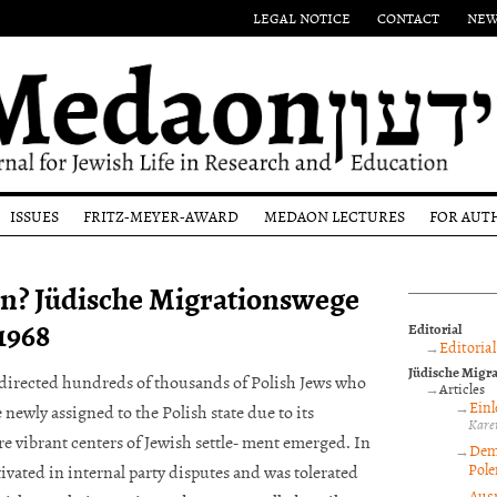
LEGAL NOTICE
CONTACT
NEW
ISSUES
FRITZ-MEYER-AWARD
MEDAON LECTURES
FOR AUT
Authors
Eponym
Submi
en? Jüdische Migrationswege
l
Issues
Past
Guide
Award-
1968
Most
Winners
Editor
Editorial
ons
recent
proce
Editorial
Issue
and p
Jüdische Migra
revi
 directed hundreds of thousands of Polish Jews who
Articles
Einl
newly assigned to the Polish state due to its
Copyr
Kare
noti
e vibrant centers of Jewish settle- ment emerged. In
Dem
Pole
ivated in internal party disputes and was tolerated
Ausr