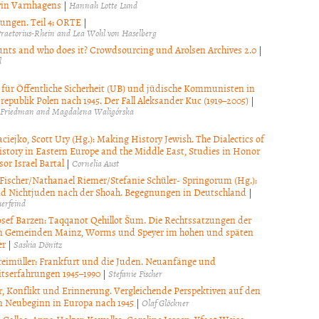
vin Varnhagens
|
Hannah Lotte Lund
ungen. Teil 4: ORTE
|
raetorius-Rhein and Lea Wohl von Haselberg
nts and who does it? Crowdsourcing und Arolsen Archives 2.0
|
l
für Öffentliche Sicherheit (UB) und jüdische Kommunisten in
republik Polen nach 1945. Der Fall Aleksander Kuc (1919–2005)
|
 Friedman and Magdalena Waligórska
ciejko, Scott Ury (Hg.): Making History Jewish. The Dialectics of
istory in Eastern Europe and the Middle East, Studies in Honor
sor Israel Bartal
|
Cornelia Aust
 Fischer/Nathanael Riemer/Stefanie Schüler- Springorum (Hg.):
d Nichtjuden nach der Shoah. Begegnungen in Deutschland
|
erfeind
osef Barzen: Taqqanot Qehillot Šum. Die Rechtssatzungen der
n Gemeinden Mainz, Worms und Speyer im hohen und späten
er
|
Saskia Dönitz
reimüller: Frankfurt und die Juden. Neuanfänge und
tserfahrungen 1945–1990
|
Stefanie Fischer
, Konflikt und Erinnerung. Vergleichende Perspektiven auf den
n Neubeginn in Europa nach 1945
|
Olaf Glöckner