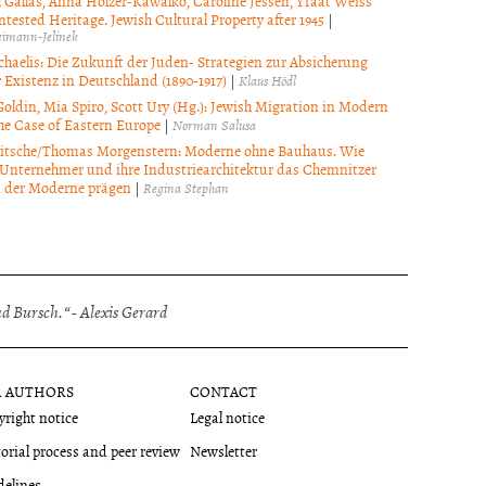
h Gallas, Anna Holzer-Kawalko, Caroline Jessen, Yfaat Weiss
ntested Heritage. Jewish Cultural Property after 1945
|
Heimann-Jelinek
haelis: Die Zukunft der Juden- Strategien zur Absicherung
 Existenz in Deutschland (1890-1917)
|
Klaus Hödl
oldin, Mia Spiro, Scott Ury (Hg.): Jewish Migration in Modern
he Case of Eastern Europe
|
Norman Salusa
Nitsche/Thomas Morgenstern: Moderne ohne Bauhaus. Wie
 Unternehmer und ihre Industriearchitektur das Chemnitzer
d der Moderne prägen
|
Regina Stephan
 Bursch.“ - Alexis Gerard
R AUTHORS
CONTACT
right notice
Legal notice
orial process and peer review
Newsletter
delines