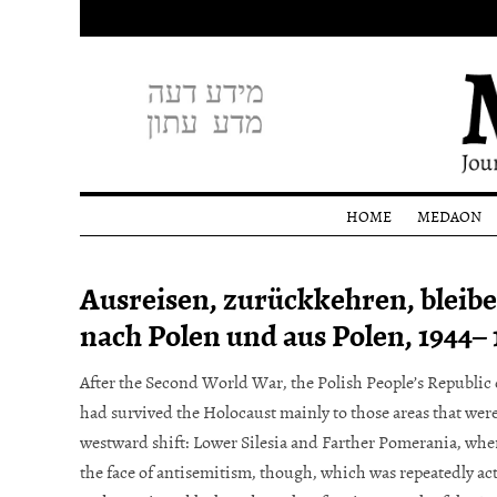
HOME
MEDAON
Profile
Ausreisen, zurückkehren, bleib
Editoria
staff
nach Polen und aus Polen, 1944– 
Donati
After the Second World War, the Polish People’s Republic
had survived the Holocaust mainly to those areas that were 
westward shift: Lower Silesia and Farther Pomerania, wher
the face of antisemitism, though, which was repeatedly act