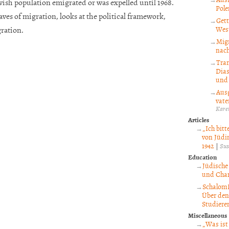
wish population emigrated or was expelled until 1968.
Pole
waves of migration, looks at the political framework,
Gett
gration.
Wes
Migr
nach
Tra
Dias
und 
Aus
vate
Kare
Articles
„Ich bit
von Jüdi
1942
|
Sus
Education
Jüdische
und Chan
SchalomF
Über den
Studiere
Miscellaneous
„Was ist