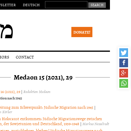
SEARCH FOR:
SLETTER
DEUTSCH
DONATE!
HORS
CONTACT
ssions
Legal
notice
Medaon 15 (2021), 29
lines
Newsletter
ial
ss
 16 (2021), 29
|
Redaktion Medaon
eer
tion nach 1945
ew
eitung zum Schwerpunkt: Jüdische Migration nach 1945
|
ight
n Körber
ce
 Holocaust entkommen: Jüdische Migrationswege zwischen
n, der Sowjetunion und Deutschland, 1939–1948
|
Markus Nesselrodt
eisen, zurückkehren, bleiben? Jüdische Migrationswege nach