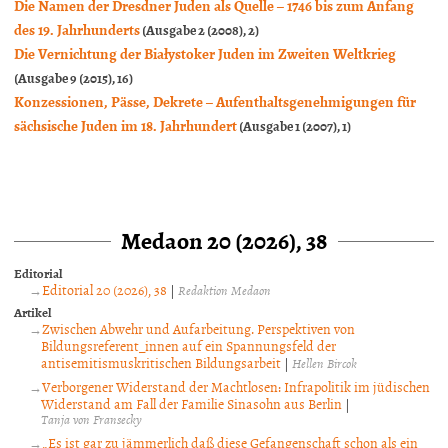
Die Namen der Dresdner Juden als Quelle – 1746 bis zum Anfang
des 19. Jahrhunderts
(Ausgabe 2 (2008), 2)
Die Vernichtung der Białystoker Juden im Zweiten Weltkrieg
(Ausgabe 9 (2015), 16)
Konzessionen, Pässe, Dekrete – Aufenthaltsgenehmigungen für
sächsische Juden im 18. Jahrhundert
(Ausgabe 1 (2007), 1)
Medaon 20 (2026), 38
Editorial
Editorial 20 (2026), 38
|
Redaktion Medaon
Artikel
Zwischen Abwehr und Aufarbeitung. Perspektiven von
Bildungsreferent_innen auf ein Spannungsfeld der
antisemitismuskritischen Bildungsarbeit
|
Hellen Bircok
Verborgener Widerstand der Machtlosen: Infrapolitik im jüdischen
Widerstand am Fall der Familie Sinasohn aus Berlin
|
Tanja von Fransecky
„Es ist gar zu jämmerlich daß diese Gefangenschaft schon als ein