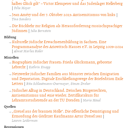
halbes Glück gilt“ – Victor Klemperer und das Judenlager Hellerberg
|
Felix Meyer
Jean Améry und der 7. Oktober 2023: Antisemitismus von links
|
Tina Sanders
Die Rückkehr zur Religion als Herausforderung russischsprachiger
Jüdinnen
|
Julia Bernstein
Bildung
Kulturelle jüdische Erwachsenenbildung in Sachsen. Eine
Programmanalyse des Ariowitsch-Hauses e.V. in Leipzig 2009–2024
|
Almut Marlies Röder
Miszellen
Biographien jüdischer Frauen: Frieda Glücksmann, geborene
Lebrecht
|
Kathrin Knapp
Netzwerke jüdischer Familien aus Münster zwischen Emigration
und Deportation. Digitale Erschließungswege der Briefedition Exile
Letters
|
Rita Schlautmann-Overmeyer
Simon Dreher
Jüdischer Alltag in Deutschland. Zwischen Bürgerrechten,
Antisemitismus und #nie wieder. Zertifikatskurs für
Lehramtsstudierende an der TU Dresden
|
Maria Häusl
Quellen
„Greuel aus der braunen Hölle“. Die öffentliche Demütigung und
Ermordung des Görlitzer Kaufmanns Artur Dresel 1935
|
Lauren Leiderman
Rezensionen