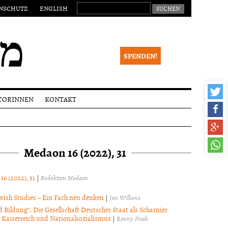
SUCHEN NACH:
NSCHUTZ
ENGLISH
SPENDEN!
TORINNEN
KONTAKT
eichungen
Impressum
alia
Newsletter
Medaon 16 (2022), 31
ktionsverfahren
 Begutachtung
right
 16 (2022), 31
|
Redaktion Medaon
wish Studies – Ein Fach neu denken
|
Jan Wilkens
d Bildung“. Die Gesellschaft Deutscher Staat als Scharnier
 Kaiserreich und Nationalsozialismus
|
Ronny Noak