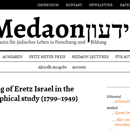
IMPRESSUM
KONTAKT
NEWSLETTER
DATE
AUSGABEN
FRITZ MEYER PREIS
MEDAON LECTURES
FÜR AU
Aktuelle
Namensgeber
Einr
Aktuelle Ausgabe
Autoren
Ausgabe
on
Preisträger
Form
Alle
n
Ausgaben
Reda
of Eretz Israel in the
und
Autoren
hical study (1799–1949)
Editorial
Copy
Editorial
Artikel
Queer Je
„Blut un
zwischen