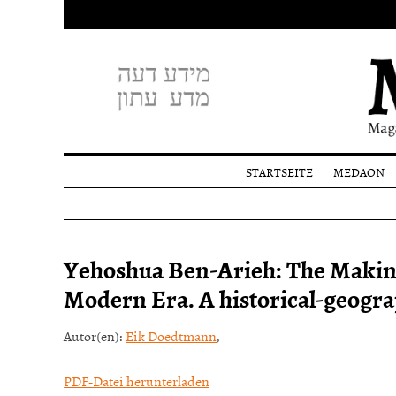
STARTSEITE
MEDAON
Profil
Redakti
Spende
Yehoshua Ben-Arieh: The Making 
Modern Era. A historical-geograp
Autor(en):
Eik Doedtmann
,
PDF-Datei herunterladen