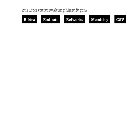
Zur Literaturverwaltung hinzufügen:
Bibtex
Endnote
Refworks
Mendeley
CSV