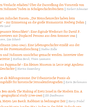
en Verdacht erhaben? Über die Darstellung des Vorurteils von
nen Jüdinnen*Juden in Schulgeschichtsbüchern
|
Norbert Schmeiser
ien jüdischer Frauen: „Die Menschenrechte haben kein
ht“ – zur Erinnerung an die große Humanistin Hedwig Dohm
|
tte Lund
 gesamte Menschheit“: Eine digitale Werkstatt für David P.
nterviews mit Displaced Persons aus dem Sommer 1946
|
mann
Lisa Schank
fmann (1862–1942). Eine Lebensgeschichte erzählt aus der
ive der Provenienzforschung
|
Nadine Kulbe
n und Jüdinnen unsichtbar gemacht werden. Interview über
tivität
|
Mathias Berek
Vivien Laumann
us Pappmaché – Ein kleines Museum in Lecce zeigt Apuliens
 Geschichte
|
Marina Sassenberg
der als Bildungsräume. Die Urbanistische Praxis als
ngshilfe für historische Jerusalemfotografien
|
Karin Berkemann
 Ben-Arieh: The Making of Eretz Israel in the Modern Era. A
l-geographical study (1799–1949)
|
Eik Doedtmann
A. Meyer: Leo Baeck. Rabbiner in bedrängter Zeit
|
Harry Friebel
ahane/Martin Jander (Hg.): Juden in der DDR. Jüdisch sein