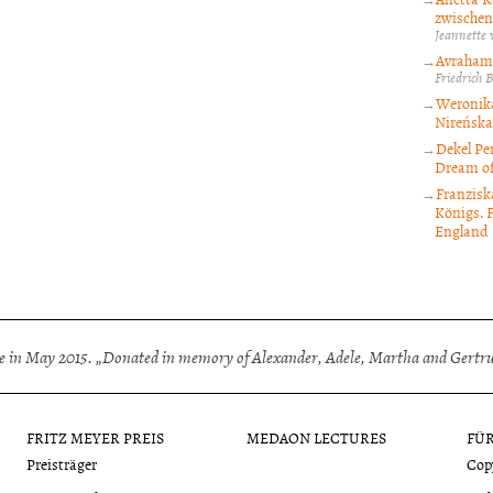
zwischen
Jeannette 
Avraham 
Friedrich 
Weronika
Nireńska
Dekel Pe
Dream of
Franzisk
Königs. 
England
 in May 2015. „Donated in memory of Alexander, Adele, Martha and Gertrud
FRITZ MEYER PREIS
MEDAON LECTURES
FÜ
Preisträger
Cop