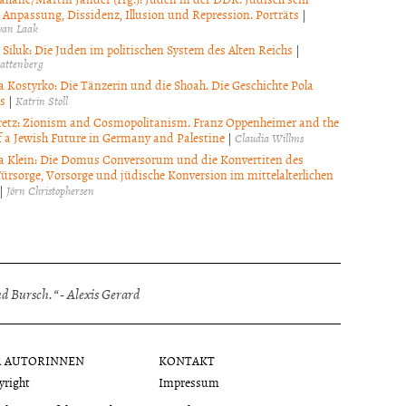
 Anpassung, Dissidenz, Illusion und Repression. Porträts
|
van Laak
Siluk: Die Juden im politischen System des Alten Reichs
|
Battenberg
 Kostyrko: Die Tänzerin und die Shoah. Die Geschichte Pola
s
|
Katrin Stoll
retz: Zionism and Cosmopolitanism. Franz Oppenheimer and the
 a Jewish Future in Germany and Palestine
|
Claudia Willms
a Klein: Die Domus Conversorum und die Konvertiten des
Fürsorge, Vorsorge und jüdische Konversion im mittelalterlichen
|
Jörn Christophersen
 Bursch.“ - Alexis Gerard
R AUTORINNEN
KONTAKT
yright
Impressum