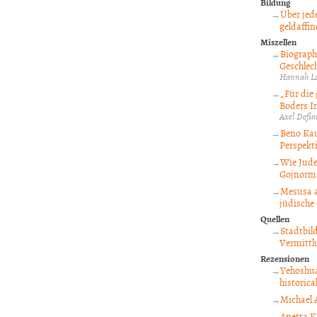
Bildung
Über jed
geldaffi
Miszellen
Biograph
Geschlec
Hannah Lo
„Für die
Boders I
Axel Doß
Beno Kau
Perspekt
Wie Jude
Gojnorma
Mesusa a
jüdische
Quellen
Stadtbil
Vermittlu
Rezensionen
Yehoshua
historica
Michael 
Anetta K