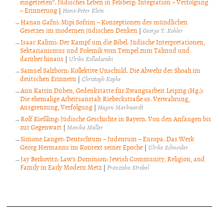
eingetreten“. Jüdisches Leben in Felsberg: Integration – Verfolgung
– Erinnerung
|
Hans-Peter Klein
Hanan Gafni: Mipi Sofrim – Konzeptionen des mündlichen
Gesetzes im modernen jüdischen Denken
|
George Y. Kohler
Isaac Kalimi: Der Kampf um die Bibel. Jüdische Interpretationen,
Sektarianismus und Polemik vom Tempel zum Talmud und
darüber hinaus
|
Ulrike Kollodzeiski
Samuel Salzborn: Kollektive Unschuld. Die Abwehr der Shoah im
deutschen Erinnern
|
Christoph Kopke
Ann Katrin Düben, Gedenkstätte für Zwangsarbeit Leipzig (Hg.):
Die ehemalige Arbeitsanstalt Riebeckstraße 63. Verwahrung,
Ausgrenzung, Verfolgung
|
Hagen Markwardt
Rolf Kießling: Jüdische Geschichte in Bayern. Von den Anfängen bis
zur Gegenwart
|
Monika Müller
Simone Langer: Deutschtum – Judentum – Europa. Das Werk
Georg Hermanns im Kontext seiner Epoche
|
Ulrike Schneider
Jay Berkovitz: Law’s Dominion: Jewish Community, Religion, and
Family in Early Modern Metz
|
Franziska Strobel