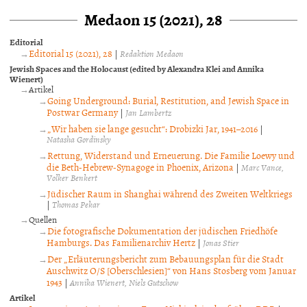
Medaon 15 (2021), 28
Editorial
Editorial 15 (2021), 28
|
Redaktion Medaon
Jewish Spaces and the Holocaust (edited by Alexandra Klei and Annika
Wienert)
Artikel
Going Underground: Burial, Restitution, and Jewish Space in
Postwar Germany
|
Jan Lambertz
„Wir haben sie lange gesucht“: Drobizki Jar, 1941–2016
|
Natasha Gordinsky
Rettung, Widerstand und Erneuerung. Die Familie Loewy und
die Beth-Hebrew-Synagoge in Phoenix, Arizona
|
Marc Vance
Volker Benkert
Jüdischer Raum in Shanghai während des Zweiten Weltkriegs
|
Thomas Pekar
Quellen
Die fotografische Dokumentation der jüdischen Friedhöfe
Hamburgs. Das Familienarchiv Hertz
|
Jonas Stier
Der „Erläuterungsbericht zum Bebauungsplan für die Stadt
Auschwitz O/S [Oberschlesien]“ von Hans Stosberg vom Januar
1943
|
Annika Wienert
Niels Gutschow
Artikel