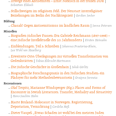
Irrwege eines Antisemiten – Ernst Niekisch in der frühen DDR
|
Sebastian Elsbach
Stillschweigen im religiösen Feld. Der Neustart interreligiöser
Beziehungen im Berlin der Nachkriegszeit
|
Gerdien Jonker
Bildung
Chasak! Gegen Antisemitismus im ländlichen Raum
|
Janna Petersen
Miszellen
Biografien jüdischer Frauen: Eva Gabriele Reichmann (1897–1998) –
eine jüdische Intellektuelle des 20. Jahrhunderts
|
Kirsten Heinsohn
Einblendungen. Teil 3: Schreiben
|
Johannes Praetorius-Rhein
Lea Wohl von Haselberg
Erweiterte Orte: Überlegungen zur virtuellen Transformation von
Gedenkstätten
|
Tobias Ebbrecht-Hartmann
Die jüdische Geschichte in Großenhain
|
Jakob Görlitz
Biographische Forschungspraxis in den Jüdischen Studien: ein
Plädoyer für mehr Methodenbewusstsein
|
Grażyna Jurewicz
Rezensionen
Olaf Terpitz, Marianne Windsperger (Hg.): Places and Forms of
Encounter in Jewish Literatures. Transfer, Mediality and Situativity
|
Hans-Joachim Hahn
Bjarte Bruland: Holocaust in Norwegen. Registrierung,
Deportation, Vernichtung
|
Cordelia Heß
Dieter Vaupel: „Etwas Schaden ist wohl bei den meisten Juden