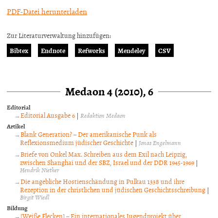
PDF-Datei herunterladen
Zur Literaturverwaltung hinzufügen:
Bibtex
Endnote
Refworks
Mendeley
CSV
Medaon 4 (2010), 6
Editorial
Editorial Ausgabe 6
|
Redaktion Medaon
Artikel
Blank Generation? – Der amerikanische Punk als
Reflexionsmedium jüdischer Geschichte
|
Jonas Engelmann
Briefe von Onkel Max. Schreiben aus dem Exil nach Leipzig,
zwischen Shanghai und der SBZ, Israel und der DDR 1945-1969
|
Hendrik Niether
Die angebliche Hostienschändung in Pulkau 1338 und ihre
Rezeption in der christlichen und jüdischen Geschichtsschreibung
|
Birgit Wiedl
Bildung
[Weiße Flecken] – Ein internationales Jugendprojekt über