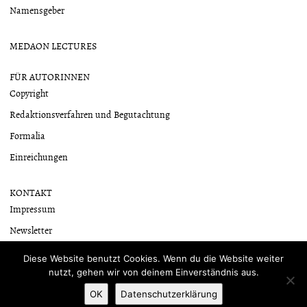
Namensgeber
MEDAON LECTURES
FÜR AUTORINNEN
Copyright
Redaktionsverfahren und Begutachtung
Formalia
Einreichungen
KONTAKT
Impressum
Newsletter
Datenschutzerklärung
Diese Website benutzt Cookies. Wenn du die Website weiter
nutzt, gehen wir von deinem Einverständnis aus.
OK
Datenschutzerklärung
Mit Stolz präsentiert von WordPress