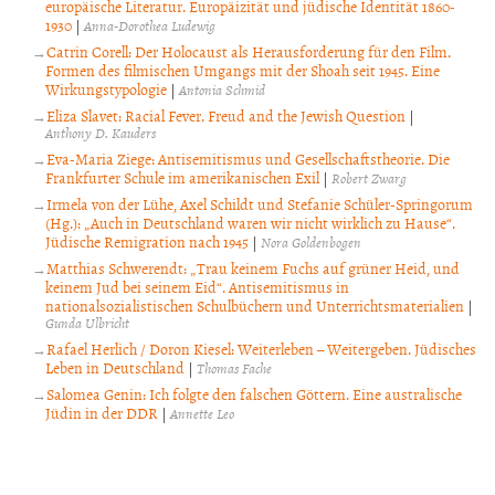
europäische Literatur. Europäizität und jüdische Identität 1860-
1930
|
Anna-Dorothea Ludewig
Catrin Corell: Der Holocaust als Herausforderung für den Film.
Formen des filmischen Umgangs mit der Shoah seit 1945. Eine
Wirkungstypologie
|
Antonia Schmid
Eliza Slavet: Racial Fever. Freud and the Jewish Question
|
Anthony D. Kauders
Eva-Maria Ziege: Antisemitismus und Gesellschaftstheorie. Die
Frankfurter Schule im amerikanischen Exil
|
Robert Zwarg
Irmela von der Lühe, Axel Schildt und Stefanie Schüler-Springorum
(Hg.): „Auch in Deutschland waren wir nicht wirklich zu Hause“.
Jüdische Remigration nach 1945
|
Nora Goldenbogen
Matthias Schwerendt: „Trau keinem Fuchs auf grüner Heid, und
keinem Jud bei seinem Eid“. Antisemitismus in
nationalsozialistischen Schulbüchern und Unterrichtsmaterialien
|
Gunda Ulbricht
Rafael Herlich / Doron Kiesel: Weiterleben – Weitergeben. Jüdisches
Leben in Deutschland
|
Thomas Fache
Salomea Genin: Ich folgte den falschen Göttern. Eine australische
Jüdin in der DDR
|
Annette Leo