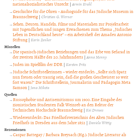
nationalsozialistisches Unrecht
|
Armin Krahl
Geschichte für die Ohren – Audioguide für das Jüdische Museum in
Braunschweig
|
Christian G. Werner
Sehen. Deuten. Handeln. Filme und Materialien zur Projektarbeit
mit Jugendlichen und jungen Erwachsenen zum Thema „Jüdisches
Leben in Deutschland heute“ – ein Arbeitsheft der Amadeu Antonio
Stiftung
|
Karin Zenker
Miszellen
Die spanisch-jüdischen Beziehungen und das Erbe von Sefarad in
der zweiten Hälfte des 20. Jahrhunderts
|
Anna Menny
Juden im Spielfilm der DDR
|
Karsten Fritz
Jüdische Schriftstellerinnen – wieder entdeckt: „Sollte sich Spatz
nun freuen oder traurig sein, daß die großen Geschwister so weit
fort waren?“ Die Schriftstellerin, Journalistin und Pädagogin Meta
Samson
|
Jana Mikota
Quellen
Russophobie und Antisemitismus um 1900. Eine Eingabe des
zionistischen Studenten Falk Weinreb an den Rektor der
Technischen Hochschule Braunschweig
|
Kai Drewes
Wiederentdeckt: Das Friedhofsverzeichnis des Alten Jüdischen
Friedhofs in Dresden aus dem Jahre 1852
|
Daniela Wittig
Rezensionen
Caspar Battegay / Barbara Breysach (Hg.): Jüdische Literatur als