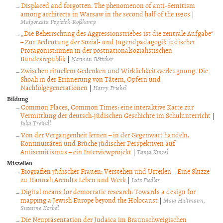
Displaced and forgotten. The phenomenon of anti-Semitism
among architects in Warsaw in the second half of the 1930s
|
Małgorzata Popiołek-Roßkamp
„Die Beherrschung des Aggressionstriebes ist die zentrale Aufgabe“
– Zur Bedeutung der Sozial- und Jugendpädagogik jüdischer
Protagonist:innen in der postnationalsozialistischen
Bundesrepublik
|
Norman Böttcher
Zwischen rituellem Gedenken und Wirklichkeitsverleugnung. Die
Shoah in der Erinnerung von Tätern, Opfern und
Nachfolgegenerationen
|
Harry Friebel
Bildung
Common Places, Common Times: eine interaktive Karte zur
Vermittlung der deutsch-jüdischen Geschichte im Schulunterricht
|
Julia Treindl
Von der Vergangenheit lernen – in der Gegenwart handeln.
Kontinuitäten und Brüche jüdischer Perspektiven auf
Antisemitismus – ein Interviewprojekt
|
Tanja Kinzel
Miszellen
Biografien jüdischer Frauen: Verstehen und Urteilen – Eine Skizze
zu Hannah Arendts Leben und Werk
|
Lutz Fiedler
Digital means for democratic research: Towards a design for
mapping a Jewish Europe beyond the Holocaust
|
Maja Hultmann
Susanne Korbel
Die Neupräsentation der Judaica im Braunschweigischen