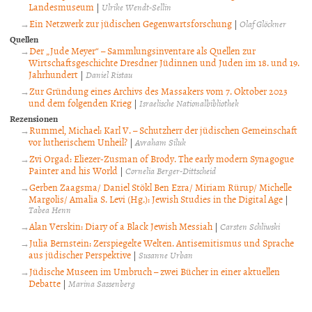
Landesmuseum
|
Ulrike Wendt-Sellin
Ein Netzwerk zur jüdischen Gegenwartsforschung
|
Olaf Glöckner
Quellen
Der „Jude Meyer“ – Sammlungsinventare als Quellen zur
Wirtschaftsgeschichte Dresdner Jüdinnen und Juden im 18. und 19.
Jahrhundert
|
Daniel Ristau
Zur Gründung eines Archivs des Massakers vom 7. Oktober 2023
und dem folgenden Krieg
|
Israelische Nationalbibliothek
Rezensionen
Rummel, Michael: Karl V. – Schutzherr der jüdischen Gemeinschaft
vor lutherischem Unheil?
|
Avraham Siluk
Zvi Orgad: Eliezer-Zusman of Brody. The early modern Synagogue
Painter and his World
|
Cornelia Berger-Dittscheid
Gerben Zaagsma/ Daniel Stökl Ben Ezra/ Miriam Rürup/ Michelle
Margolis/ Amalia S. Levi (Hg.): Jewish Studies in the Digital Age
|
Tabea Henn
Alan Verskin: Diary of a Black Jewish Messiah
|
Carsten Schliwski
Julia Bernstein: Zerspiegelte Welten. Antisemitismus und Sprache
aus jüdischer Perspektive
|
Susanne Urban
Jüdische Museen im Umbruch – zwei Bücher in einer aktuellen
Debatte
|
Marina Sassenberg