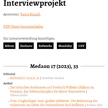
Interviewprojekt
Autor(en):
Tanja Kinzel
,
PDF-Datei herunterladen
Zur Literaturverwaltung hinzufügen:
Bibtex
Endnote
Refworks
Mendeley
CSV
Medaon 17 (2023), 33
Editorial
Editorial 17 (2023), 33
|
Redaktion Medaon
Artikel
Die jüdischen Reaktionen auf Friedrich Wilhelm Ghillany im
Vormärz. Ein Nebenschauplatz der Bauer-Kontroverse
|
Thomas Kestler
Vom ‚Ungläubigen‘ zum ‚großen Gelehrten‘. Die Bedeutung des
Judentums im Leben des Orientalisten Karl Süßheim
|
Kristina Milz