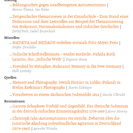
Bildungsarbeit gegen israelbezogenen Antisemitismus
|
Hanne Thoma
Jan Riebe
Zeitgeschichte thematisieren in der Grundschule – Zum Stand einer
Diskussion und ihrer Leerstellen am Beispiel der Thematisierung
von Holocaust, Nationalsozialismus und jüdischer Geschichte
|
Detlef Pech
Isabel Enzenbach
Miszellen
HATiKVA und MEDAON verleihen erstmals Fritz-Meyer-Preis
|
Stefan Drechsler
Jüdische Schriftstellerinnen – wieder entdeckt: Nahida Ruth
Lazarus, das „jüdische Weib“
|
Dagmar Reese
Provoked by Metaphor: Holocaust Memory in the New Germany
|
Holli Levitsky
Quellen
Memory and Photography. Jewish District in Lublin (Poland) in
Stefan Kiełsznia’s Photographs
|
Marta Kubiszyn
Vorarbeiten zu einem Sächsischen Judenedikt 1814
|
Gunda Ulbricht
Rezensionen
Carsten Schapkow: Vorbild und Gegenbild. Das iberische Judentum
in der deutsch-jüdischen Erinnerungskultur 1779-1939
|
Anna Menny
Christoph Jahr: Antisemitismus vor Gericht. Debatten über die
juristische Ahndung judenfeindlicher Agitation in Deutschland
(1879-1960)
|
Annette Weinke