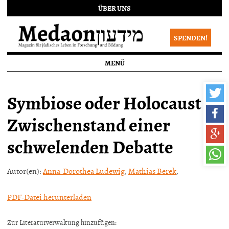
ÜBER UNS
SPENDEN!
MENÜ
Symbiose oder Holocaust –
Zwischenstand einer
schwelenden Debatte
Autor(en):
Anna-Dorothea Ludewig
,
Mathias Berek
,
PDF-Datei herunterladen
Zur Literaturverwaltung hinzufügen: