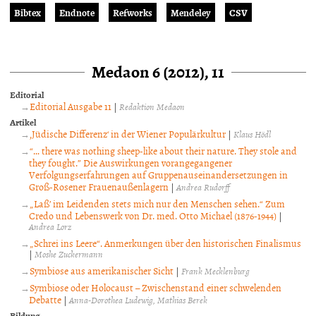
Bibtex
Endnote
Refworks
Mendeley
CSV
Medaon 6 (2012), 11
Editorial
Editorial Ausgabe 11
|
Redaktion Medaon
Artikel
‚Jüdische Differenz‘ in der Wiener Populärkultur
|
Klaus Hödl
“… there was nothing sheep-like about their nature. They stole and
they fought.” Die Auswirkungen vorangegangener
Verfolgungserfahrungen auf Gruppenauseinandersetzungen in
Groß-Rosener Frauenaußenlagern
|
Andrea Rudorff
„Laß’ im Leidenden stets mich nur den Menschen sehen.“ Zum
Credo und Lebenswerk von Dr. med. Otto Michael (1876-1944)
|
Andrea Lorz
„Schrei ins Leere“. Anmerkungen über den historischen Finalismus
|
Moshe Zuckermann
Symbiose aus amerikanischer Sicht
|
Frank Mecklenburg
Symbiose oder Holocaust – Zwischenstand einer schwelenden
Debatte
|
Anna-Dorothea Ludewig
Mathias Berek
Bildung