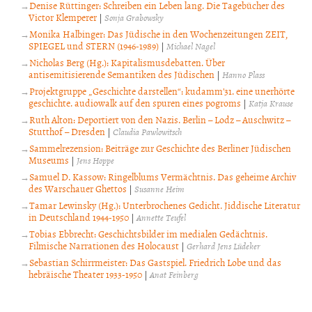
Denise Rüttinger: Schreiben ein Leben lang. Die Tagebücher des
Victor Klemperer
|
Sonja Grabowsky
Monika Halbinger: Das Jüdische in den Wochenzeitungen ZEIT,
SPIEGEL und STERN (1946-1989)
|
Michael Nagel
Nicholas Berg (Hg.): Kapitalismusdebatten. Über
antisemitisierende Semantiken des Jüdischen
|
Hanno Plass
Projektgruppe „Geschichte darstellen“: kudamm’31. eine unerhörte
geschichte. audiowalk auf den spuren eines pogroms
|
Katja Krause
Ruth Alton: Deportiert von den Nazis. Berlin – Lodz – Auschwitz –
Stutthof – Dresden
|
Claudia Pawlowitsch
Sammelrezension: Beiträge zur Geschichte des Berliner Jüdischen
Museums
|
Jens Hoppe
Samuel D. Kassow: Ringelblums Vermächtnis. Das geheime Archiv
des Warschauer Ghettos
|
Susanne Heim
Tamar Lewinsky (Hg.): Unterbrochenes Gedicht. Jiddische Literatur
in Deutschland 1944-1950
|
Annette Teufel
Tobias Ebbrecht: Geschichtsbilder im medialen Gedächtnis.
Filmische Narrationen des Holocaust
|
Gerhard Jens Lüdeker
Sebastian Schirrmeister: Das Gastspiel. Friedrich Lobe und das
hebräische Theater 1933-1950
|
Anat Feinberg