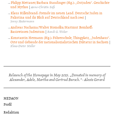
Philipp Mettauer/Barbara Staudinger (Hg.): „Ostjuden“. Geschichte
und Mythos
|
Anne-Christin Saß
Klaus Hillenbrand: Fremde im neuen Land. Deutsche Juden in
Palästina und ihr Blick auf Deutschland nach 1945
|
Jenny Hestermann
Andreas Nachama/Walter Homolka/Hartmut Bomhoff:
Basiswissen Judentum
|
Randi G. Weber
Konstantin Hermann (Hg.): Führerschule, Thingplatz, „Judenhaus“.
Orte und Gebäude der nationalsozialistischen Diktatur in Sachsen
|
Klaus-Dieter Müller
Relaunch of the Homepage in May 2015. „Donated in memory of
Alexander, Adele, Martha and Gertrud Bursch.“ - Alexis Gerard
MEDAON
Profil
Redaktion