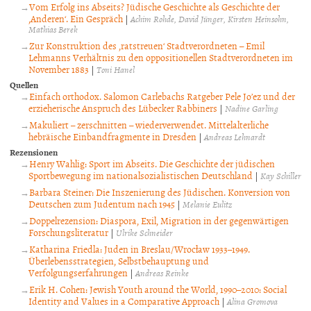
Vom Erfolg ins Abseits? Jüdische Geschichte als Geschichte der
,Anderen‘. Ein Gespräch
|
Achim Rohde
David Jünger
Kirsten Heinsohn
Mathias Berek
Zur Konstruktion des ‚ratstreuen‘ Stadtverordneten – Emil
Lehmanns Verhältnis zu den oppositionellen Stadtverordneten im
November 1883
|
Toni Hanel
Quellen
Einfach orthodox. Salomon Carlebachs Ratgeber Pele Jo’ez und der
erzieherische Anspruch des Lübecker Rabbiners
|
Nadine Garling
Makuliert – zerschnitten – wiederverwendet. Mittelalterliche
hebräische Einbandfragmente in Dresden
|
Andreas Lehnardt
Rezensionen
Henry Wahlig: Sport im Abseits. Die Geschichte der jüdischen
Sportbewegung im nationalsozialistischen Deutschland
|
Kay Schiller
Barbara Steiner: Die Inszenierung des Jüdischen. Konversion von
Deutschen zum Judentum nach 1945
|
Melanie Eulitz
Doppelrezension: Diaspora, Exil, Migration in der gegenwärtigen
Forschungsliteratur
|
Ulrike Schneider
Katharina Friedla: Juden in Breslau/Wrocław 1933–1949.
Überlebensstrategien, Selbstbehauptung und
Verfolgungserfahrungen
|
Andreas Reinke
Erik H. Cohen: Jewish Youth around the World, 1990–2010: Social
Identity and Values in a Comparative Approach
|
Alina Gromova