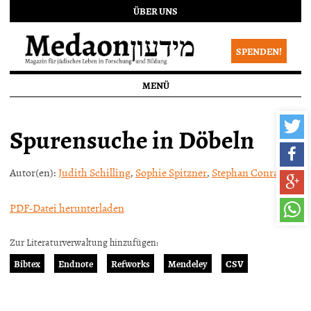
ÜBER UNS
SPENDEN!
MENÜ
Spurensuche in Döbeln
Autor(en):
Judith Schilling
,
Sophie Spitzner
,
Stephan Conrad
,
PDF-Datei herunterladen
Zur Literaturverwaltung hinzufügen:
Bibtex
Endnote
Refworks
Mendeley
CSV