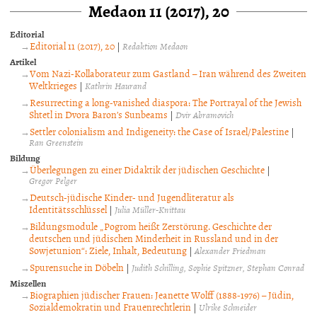
Medaon 11 (2017), 20
Editorial
Editorial 11 (2017), 20
|
Redaktion Medaon
Artikel
Vom Nazi-Kollaborateur zum Gastland – Iran während des Zweiten
Weltkrieges
|
Kathrin Haurand
Resurrecting a long-vanished diaspora: The Portrayal of the Jewish
Shtetl in Dvora Baron’s Sunbeams
|
Dvir Abramovich
Settler colonialism and Indigeneity: the Case of Israel/Palestine
|
Ran Greenstein
Bildung
Überlegungen zu einer Didaktik der jüdischen Geschichte
|
Gregor Pelger
Deutsch-jüdische Kinder- und Jugendliteratur als
Identitätsschlüssel
|
Julia Müller-Knittau
Bildungsmodule „Pogrom heißt Zerstörung. Geschichte der
deutschen und jüdischen Minderheit in Russland und in der
Sowjetunion“: Ziele, Inhalt, Bedeutung
|
Alexander Friedman
Spurensuche in Döbeln
|
Judith Schilling
Sophie Spitzner
Stephan Conrad
Miszellen
Biographien jüdischer Frauen: Jeanette Wolff (1888-1976) – Jüdin,
Sozialdemokratin und Frauenrechtlerin
|
Ulrike Schneider