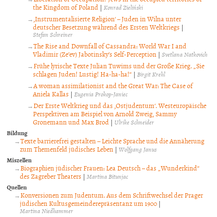
the Kingdom of Poland
|
Konrad Zieliński
‚Instrumentalisierte Religion‘ – Juden in Wilna unter
deutscher Besetzung während des Ersten Weltkriegs
|
Stefan Schreiner
The Rise and Downfall of Cassandra: World War I and
Vladimir (Ze’ev) Jabotinsky’s Self-Perception
|
Svetlana Natkovich
Frühe lyrische Texte Julian Tuwims und der Große Krieg. „Sie
schlagen Juden! Lustig! Ha-ha-ha!“
|
Birgit Krehl
A woman assimilationist and the Great War: The Case of
Aniela Kallas
|
Eugenia Prokop-Janiec
Der Erste Weltkrieg und das ‚Ostjudentum‘. Westeuropäische
Perspektiven am Beispiel von Arnold Zweig, Sammy
Gronemann und Max Brod
|
Ulrike Schneider
Bildung
Texte barrierefrei gestalten – Leichte Sprache und die Annäherung
zum Themenfeld jüdisches Leben
|
Wolfgang Janus
Miszellen
Biographien jüdischer Frauen: Lea Deutsch – das „Wunderkind“
des Zagreber Theaters
|
Martina Bitunjac
Quellen
Konversionen zum Judentum. Aus dem Schriftwechsel der Prager
jüdischen Kultusgemeinderepräsentanz um 1900
|
Martina Niedhammer