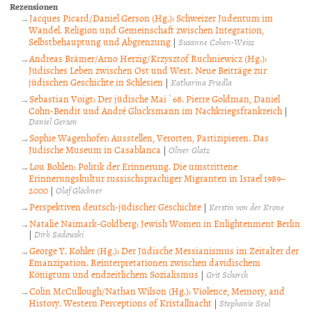
Rezensionen
Jacques Picard/Daniel Gerson (Hg.): Schweizer Judentum im
Wandel. Religion und Gemeinschaft zwischen Integration,
Selbstbehauptung und Abgrenzung
|
Susanne Cohen-Weisz
Andreas Brämer/Arno Herzig/Krzysztof Ruchniewicz (Hg.):
Jüdisches Leben zwischen Ost und West. Neue Beiträge zur
jüdischen Geschichte in Schlesien
|
Katharina Friedla
Sebastian Voigt: Der jüdische Mai `68. Pierre Goldman, Daniel
Cohn-Bendit und André Glucksmann im Nachkriegsfrankreich
|
Daniel Gerson
Sophie Wagenhofer: Ausstellen, Verorten, Partizipieren. Das
Jüdische Museum in Casablanca
|
Oliver Glatz
Lou Bohlen: Politik der Erinnerung. Die umstrittene
Erinnerungskultur russischsprachiger Migranten in Israel 1989–
2000
|
Olaf Glöckner
Perspektiven deutsch-jüdischer Geschichte
|
Kerstin von der Krone
Natalie Naimark-Goldberg: Jewish Women in Enlightenment Berlin
|
Dirk Sadowski
George Y. Kohler (Hg.): Der Jüdische Messianismus im Zeitalter der
Emanzipation. Reinterpretationen zwischen davidischem
Königtum und endzeitlichem Sozialismus
|
Grit Schorch
Colin McCullough/Nathan Wilson (Hg.): Violence, Memory, and
History. Western Perceptions of Kristallnacht
|
Stephanie Seul