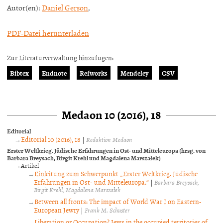
Autor(en):
Daniel Gerson
,
PDF-Datei herunterladen
Zur Literaturverwaltung hinzufügen:
Bibtex
Endnote
Refworks
Mendeley
CSV
Medaon 10 (2016), 18
Editorial
Editorial 10 (2016), 18
|
Redaktion Medaon
Erster Weltkrieg. Jüdische Erfahrungen in Ost- und Mitteleuropa (hrsg. von
Barbara Breysach, Birgit Krehl und Magdalena Marszałek)
Artikel
Einleitung zum Schwerpunkt „Erster Weltkrieg. Jüdische
Erfahrungen in Ost- und Mitteleuropa.“
|
Barbara Breysach
Birgit Krehl
Magdalena Marszałek
Between all fronts: The impact of World War I on Eastern-
European Jewry
|
Frank M. Schuster
Liberation or Occupation? Jews in the occupied territories of