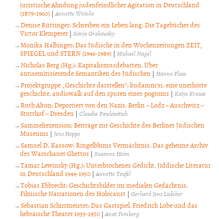
juristische Ahndung judenfeindlicher Agitation in Deutschland
(1879-1960)
|
Annette Weinke
Denise Rüttinger: Schreiben ein Leben lang. Die Tagebücher des
Victor Klemperer
|
Sonja Grabowsky
Monika Halbinger: Das Jüdische in den Wochenzeitungen ZEIT,
SPIEGEL und STERN (1946-1989)
|
Michael Nagel
Nicholas Berg (Hg.): Kapitalismusdebatten. Über
antisemitisierende Semantiken des Jüdischen
|
Hanno Plass
Projektgruppe „Geschichte darstellen“: kudamm’31. eine unerhörte
geschichte. audiowalk auf den spuren eines pogroms
|
Katja Krause
Ruth Alton: Deportiert von den Nazis. Berlin – Lodz – Auschwitz –
Stutthof – Dresden
|
Claudia Pawlowitsch
Sammelrezension: Beiträge zur Geschichte des Berliner Jüdischen
Museums
|
Jens Hoppe
Samuel D. Kassow: Ringelblums Vermächtnis. Das geheime Archiv
des Warschauer Ghettos
|
Susanne Heim
Tamar Lewinsky (Hg.): Unterbrochenes Gedicht. Jiddische Literatur
in Deutschland 1944-1950
|
Annette Teufel
Tobias Ebbrecht: Geschichtsbilder im medialen Gedächtnis.
Filmische Narrationen des Holocaust
|
Gerhard Jens Lüdeker
Sebastian Schirrmeister: Das Gastspiel. Friedrich Lobe und das
hebräische Theater 1933-1950
|
Anat Feinberg