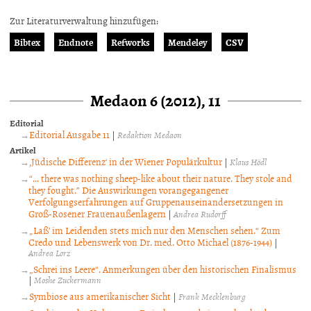
Zur Literaturverwaltung hinzufügen:
Bibtex
Endnote
Refworks
Mendeley
CSV
Medaon 6 (2012), 11
Editorial
Editorial Ausgabe 11
|
Redaktion Medaon
Artikel
‚Jüdische Differenz‘ in der Wiener Populärkultur
|
Klaus Hödl
“… there was nothing sheep-like about their nature. They stole and
they fought.” Die Auswirkungen vorangegangener
Verfolgungserfahrungen auf Gruppenauseinandersetzungen in
Groß-Rosener Frauenaußenlagern
|
Andrea Rudorff
„Laß’ im Leidenden stets mich nur den Menschen sehen.“ Zum
Credo und Lebenswerk von Dr. med. Otto Michael (1876-1944)
|
Andrea Lorz
„Schrei ins Leere“. Anmerkungen über den historischen Finalismus
|
Moshe Zuckermann
Symbiose aus amerikanischer Sicht
|
Frank Mecklenburg