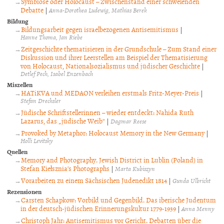
Symbiose oder Holocaust – Zwischenstand einer schwelenden
Debatte
|
Anna-Dorothea Ludewig
Mathias Berek
Bildung
Bildungsarbeit gegen israelbezogenen Antisemitismus
|
Hanne Thoma
Jan Riebe
Zeitgeschichte thematisieren in der Grundschule – Zum Stand einer
Diskussion und ihrer Leerstellen am Beispiel der Thematisierung
von Holocaust, Nationalsozialismus und jüdischer Geschichte
|
Detlef Pech
Isabel Enzenbach
Miszellen
HATiKVA und MEDAON verleihen erstmals Fritz-Meyer-Preis
|
Stefan Drechsler
Jüdische Schriftstellerinnen – wieder entdeckt: Nahida Ruth
Lazarus, das „jüdische Weib“
|
Dagmar Reese
Provoked by Metaphor: Holocaust Memory in the New Germany
|
Holli Levitsky
Quellen
Memory and Photography. Jewish District in Lublin (Poland) in
Stefan Kiełsznia’s Photographs
|
Marta Kubiszyn
Vorarbeiten zu einem Sächsischen Judenedikt 1814
|
Gunda Ulbricht
Rezensionen
Carsten Schapkow: Vorbild und Gegenbild. Das iberische Judentum
in der deutsch-jüdischen Erinnerungskultur 1779-1939
|
Anna Menny
Christoph Jahr: Antisemitismus vor Gericht. Debatten über die