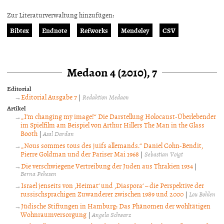
Zur Literaturverwaltung hinzufügen:
Bibtex
Endnote
Refworks
Mendeley
CSV
Medaon 4 (2010), 7
Editorial
Editorial Ausgabe 7
|
Redaktion Medaon
Artikel
„I’m changing my image!“ Die Darstellung Holocaust-Überlebender
im Spielfilm am Beispiel von Arthur Hillers The Man in the Glass
Booth
|
Asal Dardan
„Nous sommes tous des juifs allemands.“ Daniel Cohn-Bendit,
Pierre Goldman und der Pariser Mai 1968
|
Sebastian Voigt
Die verschwiegene Vertreibung der Juden aus Thrakien 1934
|
Berna Pekesen
Israel jenseits von ‚Heimat‘ und ‚Diaspora‘ – die Perspektive der
russischsprachigen Zuwanderer zwischen 1989 und 2000
|
Lou Bohlen
Jüdische Stiftungen in Hamburg: Das Phänomen der wohltätigen
Wohnraumversorgung
|
Angela Schwarz