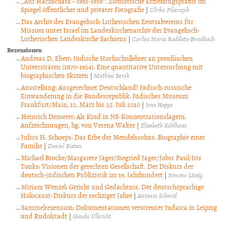
„Auf Hachschara – 1935-1938“. Zionistische Erziehungspraxis im
Spiegel öffentlicher und privater Fotografie
|
Ulrike Pilarczyk
Das Archiv des Evangelisch-Lutherischen Zentralvereins für
Mission unter Israel im Landeskirchenarchiv der Evangelisch-
Lutherischen Landeskirche Sachsens
|
Carlies Maria Raddatz-Breidbach
Rezensionen
Andreas D. Ebert: Jüdische Hochschullehrer an preußischen
Universitäten (1870-1924). Eine quantitative Untersuchung mit
biographischen Skizzen
|
Mathias Berek
Ausstellung: Ausgerechnet Deutschland! Jüdisch-russische
Einwanderung in die Bundesrepublik. Jüdisches Museum
Frankfurt/Main, 12. März bis 25. Juli 2010
|
Jens Hoppe
Heinrich Demerer: Als Kind in NS-Konzentrationslagern.
Aufzeichnungen, hg. von Verena Walter
|
Elisabeth Kohlhaas
Julius H. Schoeps: Das Erbe der Mendelssohns. Biographie einer
Familie
|
Daniel Ristau
Michael Brocke/Margarete Jäger/Siegried Jäger/Jobst Paul/Iris
Tonks: Visionen der gerechten Gesellschaft. Der Diskurs der
deutsch-jüdischen Publizistik im 19. Jahrhundert
|
Simone Lässig
Mirjam Wenzel: Gericht und Gedächtnis. Der deutschsprachige
Holocaust-Diskurs der sechziger Jahre
|
Antonia Schmid
Sammelrezension: Dokumentationen verstreuter Judaica in Leipzig
und Rudolstadt
|
Gunda Ulbricht