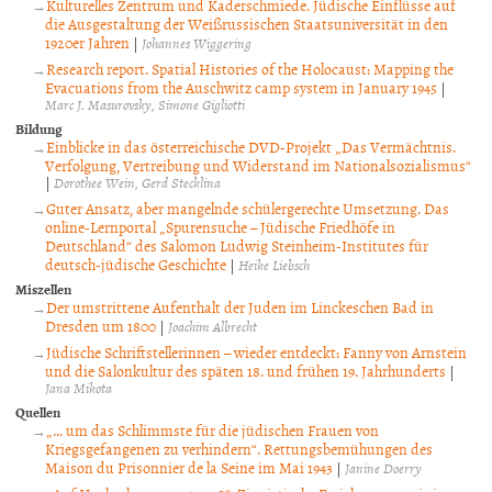
Kulturelles Zentrum und Kaderschmiede. Jüdische Einflüsse auf
die Ausgestaltung der Weißrussischen Staatsuniversität in den
1920er Jahren
|
Johannes Wiggering
Research report. Spatial Histories of the Holocaust: Mapping the
Evacuations from the Auschwitz camp system in January 1945
|
Marc J. Masurovsky
Simone Gigliotti
Bildung
Einblicke in das österreichische DVD-Projekt „Das Vermächtnis.
Verfolgung, Vertreibung und Widerstand im Nationalsozialismus“
|
Dorothee Wein
Gerd Stecklina
Guter Ansatz, aber mangelnde schülergerechte Umsetzung. Das
online-Lernportal „Spurensuche – Jüdische Friedhöfe in
Deutschland“ des Salomon Ludwig Steinheim-Institutes für
deutsch-jüdische Geschichte
|
Heike Liebsch
Miszellen
Der umstrittene Aufenthalt der Juden im Linckeschen Bad in
Dresden um 1800
|
Joachim Albrecht
Jüdische Schriftstellerinnen – wieder entdeckt: Fanny von Arnstein
und die Salonkultur des späten 18. und frühen 19. Jahrhunderts
|
Jana Mikota
Quellen
„… um das Schlimmste für die jüdischen Frauen von
Kriegsgefangenen zu verhindern“. Rettungsbemühungen des
Maison du Prisonnier de la Seine im Mai 1943
|
Janine Doerry