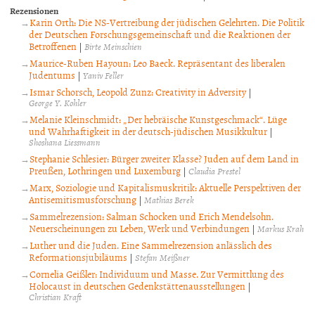
Rezensionen
Karin Orth: Die NS-Vertreibung der jüdischen Gelehrten. Die Politik
der Deutschen Forschungsgemeinschaft und die Reaktionen der
Betroffenen
|
Birte Meinschien
Maurice-Ruben Hayoun: Leo Baeck. Repräsentant des liberalen
Judentums
|
Yaniv Feller
Ismar Schorsch, Leopold Zunz: Creativity in Adversity
|
George Y. Kohler
Melanie Kleinschmidt: „Der hebräische Kunstgeschmack“. Lüge
und Wahrhaftigkeit in der deutsch-jüdischen Musikkultur
|
Shoshana Liessmann
Stephanie Schlesier: Bürger zweiter Klasse? Juden auf dem Land in
Preußen, Lothringen und Luxemburg
|
Claudia Prestel
Marx, Soziologie und Kapitalismuskritik: Aktuelle Perspektiven der
Antisemitismusforschung
|
Mathias Berek
Sammelrezension: Salman Schocken und Erich Mendelsohn.
Neuerscheinungen zu Leben, Werk und Verbindungen
|
Markus Krah
Luther und die Juden. Eine Sammelrezension anlässlich des
Reformationsjubiläums
|
Stefan Meißner
Cornelia Geißler: Individuum und Masse. Zur Vermittlung des
Holocaust in deutschen Gedenkstättenausstellungen
|
Christian Kraft