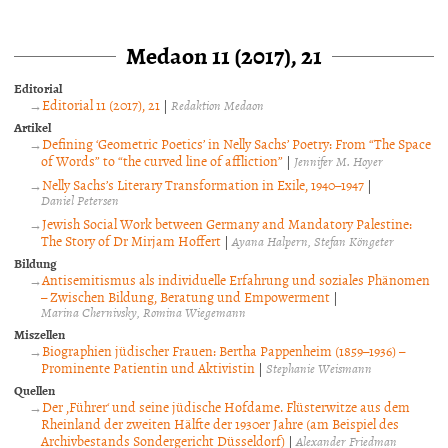
Medaon 11 (2017), 21
Editorial
Editorial 11 (2017), 21
|
Redaktion Medaon
Artikel
Defining ‘Geometric Poetics’ in Nelly Sachs’ Poetry: From “The Space
of Words” to “the curved line of affliction”
|
Jennifer M. Hoyer
Nelly Sachs’s Literary Transformation in Exile, 1940–1947
|
Daniel Petersen
Jewish Social Work between Germany and Mandatory Palestine:
The Story of Dr Mirjam Hoffert
|
Ayana Halpern
Stefan Köngeter
Bildung
Antisemitismus als individuelle Erfahrung und soziales Phänomen
– Zwischen Bildung, Beratung und Empowerment
|
Marina Chernivsky
Romina Wiegemann
Miszellen
Biographien jüdischer Frauen: Bertha Pappenheim (1859–1936) –
Prominente Patientin und Aktivistin
|
Stephanie Weismann
Quellen
Der ,Führer‘ und seine jüdische Hofdame. Flüsterwitze aus dem
Rheinland der zweiten Hälfte der 1930er Jahre (am Beispiel des
Archivbestands Sondergericht Düsseldorf)
|
Alexander Friedman