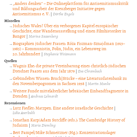
„Anders denken“ – Die Onlineplattform für Antisemitismuskritik
und Bildungsarbeit der Kreuzberger Initiative gegen
Antisemitismus e. V.
|
Dörthe Engels
Miszellen
Jüdisches Wales? Über ein verborgenes Kapitel europäischer
Geschichte, eine Wanderausstellung und einen Filmhistoriker in
Bangor
|
Marina Sassenberg
Biographien jüdischer Frauen: Róża Fiszman-Sznajdman (1913–
1985) – Kommunistin, Polin, Jüdin, ein Lebensweg im
20. Jahrhundert
|
Stephanie Weismann
Quellen
Wagnis Ehe: die private Vereinbarung eines christlich-jüdischen
Dresdner Paares aus dem Jahr 1879
|
Eva Chrambach
Gebündeltes Wissen: Bruch|Stücke – eine Literaturdatenbank zu
den Novemberpogromen in Sachsen 1938
|
Martin Munke
Weitere Funde mittelalterlicher hebräischer Einbandfragmente in
Dresden
|
Andreas Lehnardt
Rezensionen
Lutz Fiedler: Matzpen. Eine andere israelische Geschichte
|
Lidia Averbukh
Jonathan Karp/Adam Sutcliffe (eds.): The Cambridge History of
Judaism
|
Maria Diemling
Bert Pampel/Mike Schmeitzner (Hg.): Konzentrationslager