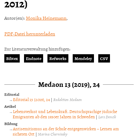
2012)
Autor(en):
Monika Heinemann
,
PDF-Datei herunterladen
Zur Literaturverwaltung hinzufügen:
Bibtex
Endnote
Refworks
Mendeley
CSV
Medaon 13 (2019), 24
Editorial
Editorial 13 (2019), 24
|
Redaktion Medaon
Artikel
Lebensverlust und Lebenskraft. Deutschsprachige jüdische
Emigranten ab den 1930er Jahren in Schweden
|
Lars Dencik
Bildung
Antisemitismus an der Schule entgegenwirken – Lernen am
sicheren Ort
|
Marina Chernivsky