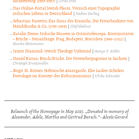
Sachsenburg (1933–1937)
|
Ulrich Fritz
Das Online-Portal Jewish Places. Versuch einer Topographie
jüdischen Lebens in Deutschland
|
Nadine Garling
Sebastian Panwitz: Das Haus des Kranichs. Die Privatbankiers von
Mendelssohn & Co. (1795-1938)
|
Olaf Glöckner
Katalin Deme: Jüdische Museen in Ostmitteleuropa. Kontinuitäten
– Brüche – Neuanfänge: Prag, Budapest, Bratislava (1993–2012)
|
Monika Heinemann
James Diamond: Jewish Theology Unbound
|
George Y. Kohler
Daniel Ristau: Bruch/Stücke. Die Novemberpogrome in Sachsen
|
Christoph Kreutzmüller
Birgit M. Körner: Hebräische Avantgarde. Else Lasker-Schülers
Poetologie im Kontext des Kulturzionismus
|
Ulrike Schneider
Relaunch of the Homepage in May 2015. „Donated in memory of
Alexander, Adele, Martha and Gertrud Bursch.“ - Alexis Gerard