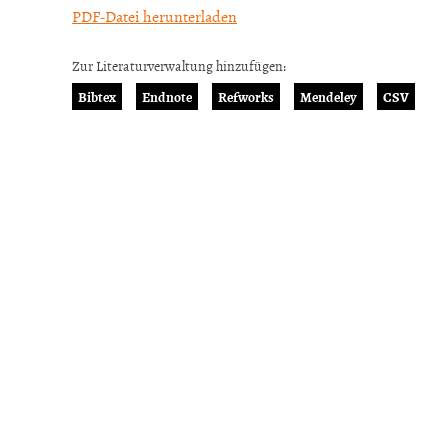
PDF-Datei herunterladen
Zur Literaturverwaltung hinzufügen:
Bibtex
Endnote
Refworks
Mendeley
CSV