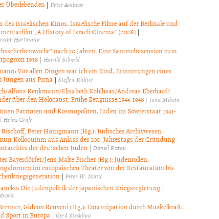
er Überlebenden
|
Peter Ambros
 des israelischen Kinos. Israelische Filme auf der Berlinale und
mentarfilm „A History of Israeli Cinema“ (2008)
|
brecht-Hartmann
chsscherbenwoche“ nach 70 Jahren. Eine Sammelrezension zum
rpogrom 1938
|
Harald Schmid
mann: Vor allen Dingen war ich ein Kind. Erinnerungen eines
n Jungen aus Pirna
|
Steffen Richter
ych/Alfons Kenkmann/Elisabeth Kohlhaas/Andreas Eberhardt
inder über den Holocaust. Frühe Zeugnisse 1944-1948
|
Jana Mikota
üner: Patrioten und Kosmopoliten. Juden im Sowjetstaat 1941-
l-Heinz Gräfe
 Bischoff, Peter Honigmann (Hg.): Jüdisches Archivwesen.
 zum Kolloquium aus Anlass des 100. Jahrestags der Gründung
mtarchivs der deutschen Juden
|
Daniel Ristau
er Bayerdörfer/Jens Malte Fischer (Hg.): Judenrollen.
ungsformen im europäischen Theater von der Restauration bis
chenkriegsgeneration
|
Peter W. Marx
aneko: Die Judenpolitik der japanischen Kriegsregierung
|
trovic
Brenner, Gideon Reuveni (Hg.): Emanzipation durch Muskelkraft.
d Sport in Europa
|
Gerd Stecklina