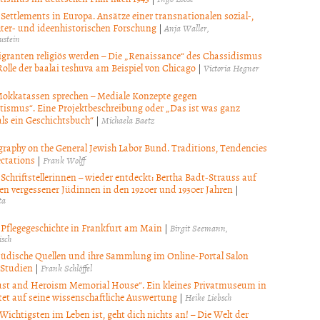
 Settlements in Europa. Ansätze einer transnationalen sozial-,
hter- und ideenhistorischen Forschung
|
Anja Waller
ustein
ranten religiös werden – Die „Renaissance“ des Chassidismus
olle der baalai teshuva am Beispiel von Chicago
|
Victoria Hegner
kkatassen sprechen – Mediale Konzepte gegen
tismus“. Eine Projektbeschreibung oder „Das ist was ganz
als ein Geschichtsbuch“
|
Michaela Baetz
graphy on the General Jewish Labor Bund. Traditions, Tendencies
ctations
|
Frank Wolff
 Schriftstellerinnen – wieder entdeckt: Bertha Badt-Strauss auf
en vergessener Jüdinnen in den 1920er und 1930er Jahren
|
ta
 Pflegegeschichte in Frankfurt am Main
|
Birgit Seemann
isch
 jüdische Quellen und ihre Sammlung im Online-Portal Salon
 Studien
|
Frank Schlöffel
st and Heroism Memorial House“. Ein kleines Privatmuseum in
rtet auf seine wissenschaftliche Auswertung
|
Heike Liebsch
ichtigsten im Leben ist, geht dich nichts an! – Die Welt der