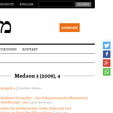
SUCHEN NACH:
NSCHUTZ
ENGLISH
SPENDEN!
TORINNEN
KONTAKT
eichungen
Impressum
alia
Newsletter
Medaon 3 (2009), 4
ktionsverfahren
 Begutachtung
right
l Ausgabe 4
|
Redaktion Medaon
fnahmen fürs Archiv“ – Das dokumentarische Filmmaterial
 Mitteleuropa“, 1942
|
Anja Horstmann
valenz des Authentischen. Juden, Holocaust und
tismus im deutschen Film nach 1945
|
Ingo Loose