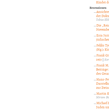
Kinder d
Rezensionen
Ansichten
der Doku
Tobias Eb
Die „Rei
Novembe
Esra Jur
jüdische
Feliks T
(Hg.): K
Frank Gr
1953
|
Kar
Frank M.
Beiträge
des Gesa
Hans-Pet
Darstell
zur Zwis
Martin K
Miriam Bis
Michael 
Juden un