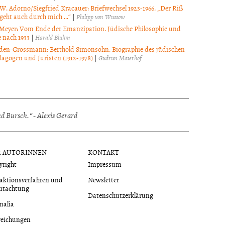
W. Adorno/Siegfried Kracauer: Briefwechsel 1923-1966. „Der Riß
 geht auch durch mich …“
|
Philipp von Wussow
eyer: Vom Ende der Emanzipation. Jüdische Philosophie und
e nach 1933
|
Harald Bluhm
en-Grossmann: Berthold Simonsohn. Biographie des jüdischen
dagogen und Juristen (1912-1978)
|
Gudrun Maierhof
 Bursch.“ - Alexis Gerard
R AUTORINNEN
KONTAKT
yright
Impressum
aktionsverfahren und
Newsletter
utachtung
Datenschutzerklärung
malia
reichungen