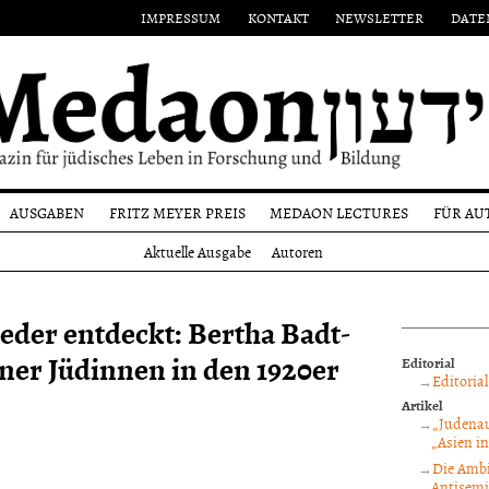
IMPRESSUM
KONTAKT
NEWSLETTER
DATE
AUSGABEN
FRITZ MEYER PREIS
MEDAON LECTURES
FÜR AU
Aktuelle
Namensgeber
Einr
Aktuelle Ausgabe
Autoren
Ausgabe
on
Preisträger
Form
Alle
n
Ausgaben
Reda
ieder entdeckt: Bertha Badt-
und
Autoren
ner Jüdinnen in den 1920er
Editorial
Copy
Editoria
Artikel
„Judenau
„Asien in
Die Ambi
Antisemi