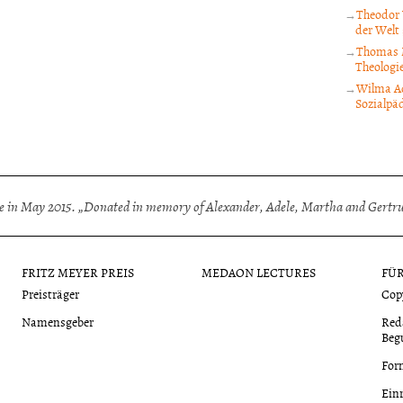
Theodor 
der Welt
Thomas M
Theologi
Wilma Ad
Sozialpä
 in May 2015. „Donated in memory of Alexander, Adele, Martha and Gertrud
FRITZ MEYER PREIS
MEDAON LECTURES
FÜ
Preisträger
Cop
Namensgeber
Red
Beg
For
Ein