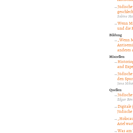
Jüdische
geschlec
Sabine Ha
Wenn Mig
und die R
Bildung
„Wenn Mo
Antisemi
anderes 
Miszellen
Historio
and Expe
Jüdische
den Spur
Jana Miko
Quellen
Jüdische
Edgar Bön
Digitale
Jüdische
„Holocau
Ariel wa
Was am W