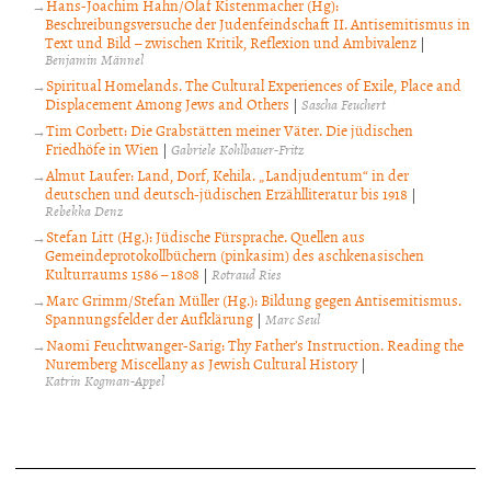
Hans-Joachim Hahn/Olaf Kistenmacher (Hg):
Beschreibungsversuche der Judenfeindschaft II. Antisemitismus in
Text und Bild – zwischen Kritik, Reflexion und Ambivalenz
|
Benjamin Männel
Spiritual Homelands. The Cultural Experiences of Exile, Place and
Displacement Among Jews and Others
|
Sascha Feuchert
Tim Corbett: Die Grabstätten meiner Väter. Die jüdischen
Friedhöfe in Wien
|
Gabriele Kohlbauer-Fritz
Almut Laufer: Land, Dorf, Kehila. „Landjudentum“ in der
deutschen und deutsch-jüdischen Erzählliteratur bis 1918
|
Rebekka Denz
Stefan Litt (Hg.): Jüdische Fürsprache. Quellen aus
Gemeindeprotokollbüchern (pinkasim) des aschkenasischen
Kulturraums 1586 – 1808
|
Rotraud Ries
Marc Grimm/Stefan Müller (Hg.): Bildung gegen Antisemitismus.
Spannungsfelder der Aufklärung
|
Marc Seul
Naomi Feuchtwanger-Sarig: Thy Father’s Instruction. Reading the
Nuremberg Miscellany as Jewish Cultural History
|
Katrin Kogman-Appel