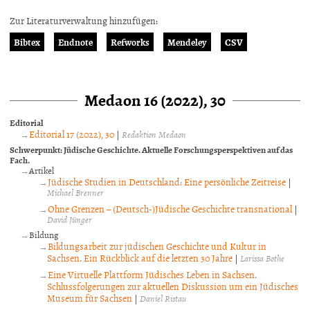
Zur Literaturverwaltung hinzufügen:
Bibtex
Endnote
Refworks
Mendeley
CSV
Medaon 16 (2022), 30
Editorial
Editorial 17 (2022), 30
|
Redaktion Medaon
Schwerpunkt: Jüdische Geschichte. Aktuelle Forschungsperspektiven auf das
Fach.
Artikel
Jüdische Studien in Deutschland: Eine persönliche Zeitreise
|
Michael Brenner
Ohne Grenzen – (Deutsch-)Jüdische Geschichte transnational
|
David Jünger
Bildung
Bildungsarbeit zur jüdischen Geschichte und Kultur in
Sachsen. Ein Rückblick auf die letzten 30 Jahre
|
Larissa Bothe
Eine Virtuelle Plattform Jüdisches Leben in Sachsen.
Schlussfolgerungen zur aktuellen Diskussion um ein Jüdisches
Museum für Sachsen
|
Daniel Ristau