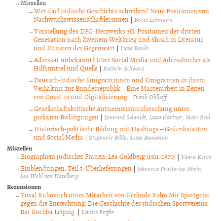
Miszellen
Wer darf jüdische Geschichte schreiben? Neue Positionen von
Nachwuchswissenschaftler:innen
|
Benet Lehmann
Vorstellung des DFG-Netzwerks 3G. Positionen der dritten
Generation nach Zweitem Weltkrieg und Shoah in Literatur
und Künsten der Gegenwart
|
Luisa Banki
Adressat unbekannt? Über Social Media und Adressbücher als
Hilfsmittel und Quelle
|
Kathrin Schwarz
Deutsch-jüdische Emigrantinnen und Emigranten in ihrem
Verhältnis zur Bundesrepublik – Eine Masterarbeit in Zeiten
von Covid 19 und Digitalisierung
|
Frank Ohlhoff
Gesellschaftskritische Antisemitismusforschung unter
prekären Bedingungen
|
Lennard Schmidt
Luisa Gärtner
Marc Seul
Historisch-politische Bildung mit Hashtags – Gedenkstätten
und Social Media
|
Stephanie Billib
Tessa Bouwman
Miszellen
Biographien jüdischer Frauen: Lea Goldberg (1911–1970)
|
Yaara Keren
Einblendungen. Teil 5: Überlieferungen
|
Johannes Praetorius-Rhein
Lea Wohl von Haselberg
Rezensionen
Yuval Rubovitch unter Mitarbeit von Gerlinde Rohr: Mit Sportgeist
gegen die Entrechtung. Die Geschichte des jüdischen Sportvereins
Bar Kochba Leipzig.
|
Lorenz Peiffer